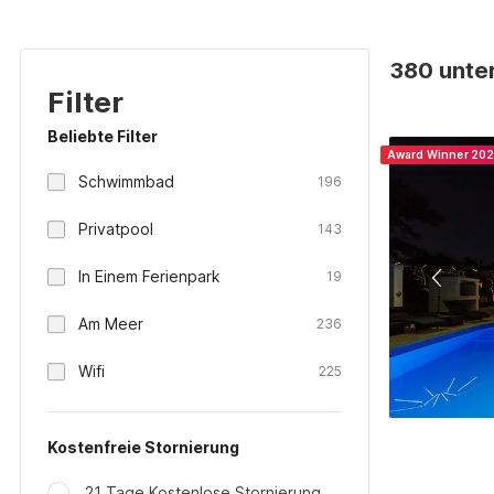
380 unter
Filter
Beliebte Filter
Award Winner 20
Schwimmbad
196
Privatpool
143
In Einem Ferienpark
19
Am Meer
236
Wifi
225
Kostenfreie Stornierung
21 Tage Kostenlose Stornierung