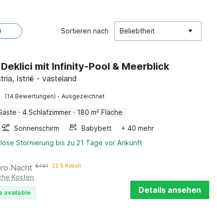
Sortieren nach
Beliebtheit
n Deklici mit Infinity-Pool & Meerblick
stria, Istrië - vasteland
·
(14 Bewertungen)
Ausgezeichnet
Gäste
·
4 Schlafzimmer
·
180 m² Fläche
Sonnenschirm
Babybett
+ 40 mehr
lose Stornierung bis zu 21 Tage vor Ankunft
pro Nacht
€
491
22 % Rabatt
iche Kosten
Details ansehen
e available