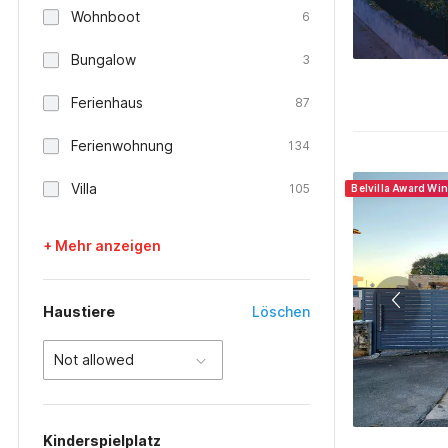
Wohnboot
6
Bungalow
3
Ferienhaus
87
Ferienwohnung
134
Villa
105
Belvilla Award Wi
+ Mehr anzeigen
Haustiere
Löschen
Not allowed
Kinderspielplatz