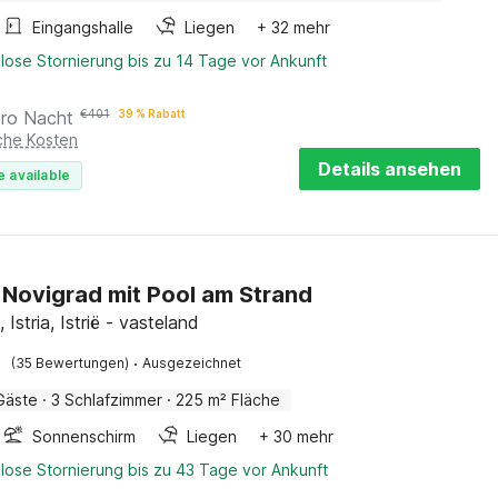
Eingangshalle
Liegen
+ 32 mehr
lose Stornierung bis zu 14 Tage vor Ankunft
pro Nacht
€
401
39 % Rabatt
iche Kosten
Details ansehen
e available
in Novigrad mit Pool am Strand
 Istria, Istrië - vasteland
·
(35 Bewertungen)
Ausgezeichnet
Gäste
·
3 Schlafzimmer
·
225 m² Fläche
Sonnenschirm
Liegen
+ 30 mehr
lose Stornierung bis zu 43 Tage vor Ankunft