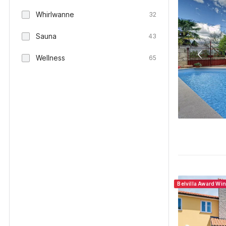
Whirlwanne
32
Sauna
43
Wellness
65
Belvilla Award Wi