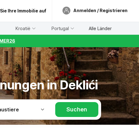
Anmelden / Registrieren
 Sie Ihre Immobilie auf
Kroatië
Portugal
Alle Länder
UMMER26
nungen in Deklići
Suchen
austiere