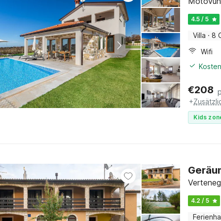
Motovun, 
4.5 / 5
Villa
·
8 
Wifi
Kosten
€
208
+
Zusätzl
Kids zon
Geräum
Vertenegl
4.2 / 5
Ferienh