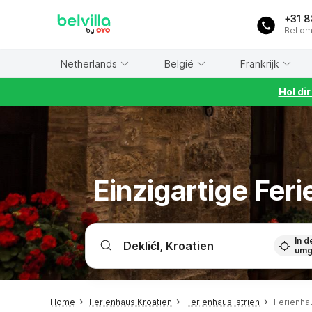
WIZARD MEMBER
+31 
Bel om
Netherlands
België
Frankrijk
Hol di
Einzigartige Fer
In d
umg
Home
Ferienhaus Kroatien
Ferienhaus Istrien
Ferienhau