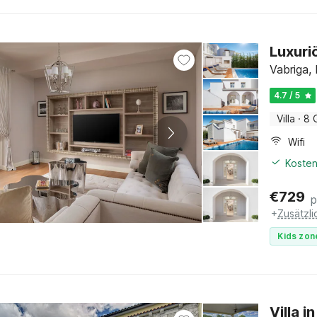
Luxuri
Vabriga, 
4.7 / 5
Villa
·
8 
Wifi
Kosten
€
729
p
+
Zusätzl
Kids zon
Villa 