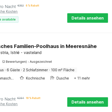
ro Nacht
€
352
6 % Rabatt
iche Kosten
Details ansehen
e available
sches Familien-Poolhaus in Meeresnähe
Istria, Istrië - vasteland
·
(2 Bewertungen)
Ausgezeichnet
aus
·
6 Gäste
·
2 Schlafzimmer
·
100 m² Fläche
Waschmaschine
Kochnische
Dusche
+ 11 mehr
ro Nacht
€
264
18 % Rabatt
Details ansehen
iche Kosten