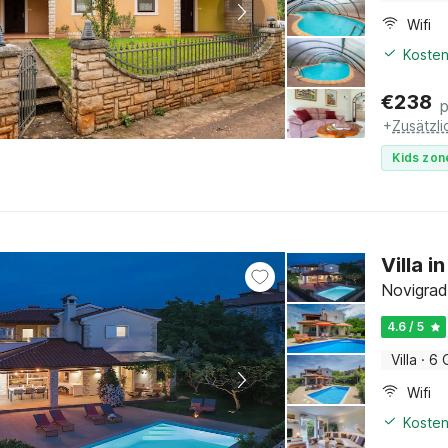
Wifi
Kosten
€
238
+
Zusätzl
Kids zon
Villa 
Novigrad,
4.6 / 5
Villa
·
6 
Wifi
Kosten