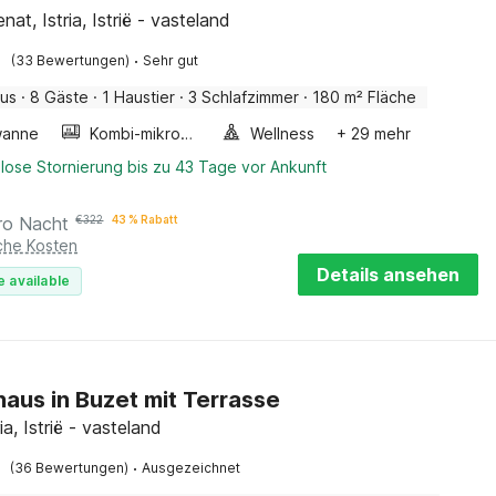
nat, Istria, Istrië - vasteland
·
(33 Bewertungen)
Sehr gut
aus
·
8 Gäste
·
1 Haustier
·
3 Schlafzimmer
·
180 m² Fläche
wanne
Kombi-mikrowelle
Wellness
+ 29 mehr
lose Stornierung bis zu 43 Tage vor Ankunft
ro Nacht
€
322
43 % Rabatt
iche Kosten
Details ansehen
e available
haus in Buzet mit Terrasse
ria, Istrië - vasteland
·
(36 Bewertungen)
Ausgezeichnet