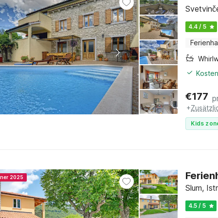
Svetvinče
4.4 / 5
Ferienh
Whirl
Kosten
€
177
p
+
Zusätzl
Kids zon
Ferien
nner 2025
Slum, Ist
4.5 / 5