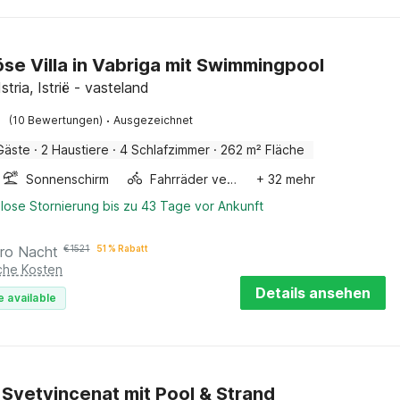
öse Villa in Vabriga mit Swimmingpool
Istria, Istrië - vasteland
·
(10 Bewertungen)
Ausgezeichnet
Gäste
·
2 Haustiere
·
4 Schlafzimmer
·
262 m² Fläche
Sonnenschirm
Fahrräder verfügbar
+ 32 mehr
lose Stornierung bis zu 43 Tage vor Ankunft
ro Nacht
€
1521
51 % Rabatt
iche Kosten
Details ansehen
e available
in Svetvincenat mit Pool & Strand