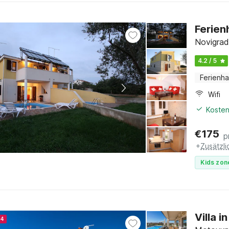
Ferien
Novigrad,
4.2 / 5
Ferienh
Wifi
Kosten
€
175
p
+
Zusätzl
Kids zon
Villa 
24