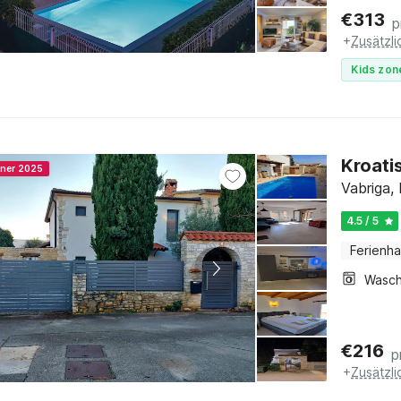
€
313
p
+
Zusätzl
Kids zon
Kroati
nner 2025
Vabriga, 
4.5 / 5
Ferienh
€
216
p
+
Zusätzl