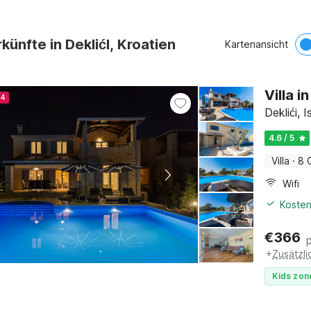
künfte in DeklićI, Kroatien
Kartenansicht
Villa i
24
Deklići, I
4.6 / 5
Villa
·
8 
Wifi
Kosten
€
366
+
Zusätzl
Kids zon