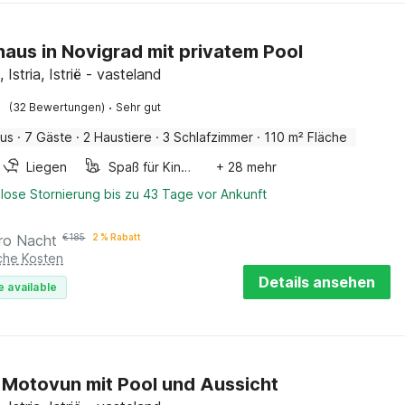
haus in Novigrad mit privatem Pool
 Istria, Istrië - vasteland
·
(32 Bewertungen)
Sehr gut
aus
·
7 Gäste
·
2 Haustiere
·
3 Schlafzimmer
·
110 m² Fläche
Liegen
Spaß für Kinder
+ 28 mehr
lose Stornierung bis zu 43 Tage vor Ankunft
ro Nacht
€
185
2 % Rabatt
iche Kosten
Details ansehen
e available
in Motovun mit Pool und Aussicht