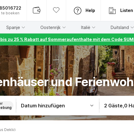
885016722
Help
Listen
 te boeken
Spanje
Oostenrijk
Italië
Duitsland
r bis zu 25 % Rabatt auf Sommeraufenthalte mit dem Code S
ienhäuser und Ferienwoh
er
Datum hinzufügen
2 Gäste
,
0 H
ebung
s Deklići