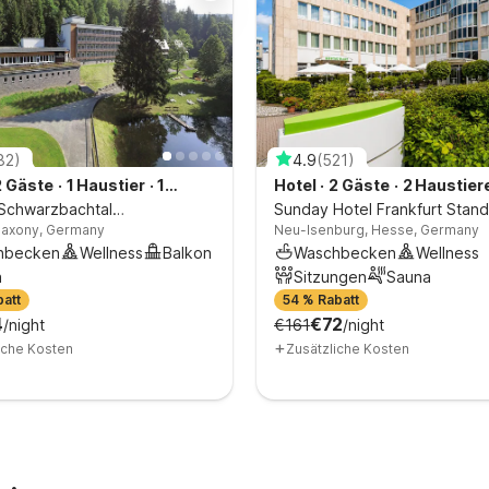
82
)
4.9
(
521
)
2 Gäste
·
1 Haustier
·
1
Hotel
·
2 Gäste
·
2 Haustier
zimmer
Schwarzbachtal
Schlafzimmer
Sunday Hotel Frankfurt Stand
 Saxony, Germany
Neu-Isenburg, Hesse, Germany
immer mit Waldblick
Doppelzimmer
hbecken
Wellness
Balkon
Waschbecken
Wellness
a
Sitzungen
Sauna
batt
on für eingeh. Gespräche
54 % Rabatt
Telefon für eingeh. Gespr
4
€72
/night
€161
/night
+
iche Kosten
Zusätzliche Kosten