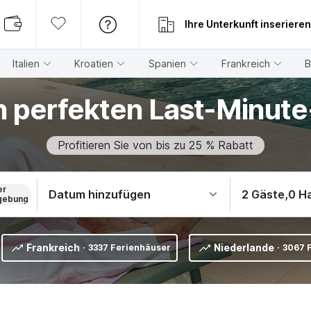
Ihre Unterkunft inserieren
Italien
Kroatien
Spanien
Frankreich
B
en perfekten Last-Minu
Profitieren Sie von bis zu 25 % Rabatt
er
Datum hinzufügen
2 Gäste
,
0 H
ebung
Frankreich
Niederlande
·
3337 Ferienhäuser
·
3067 