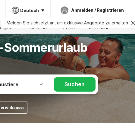
Anmelden / Registrieren
Deutsch
Melden Sie sich jetzt an, um exklusive Angebote zu erhalten
elgien
Dänemark
Polen
Alle Länder
te-Sommerurlaub
Suchen
austiere
Ferienhäuser