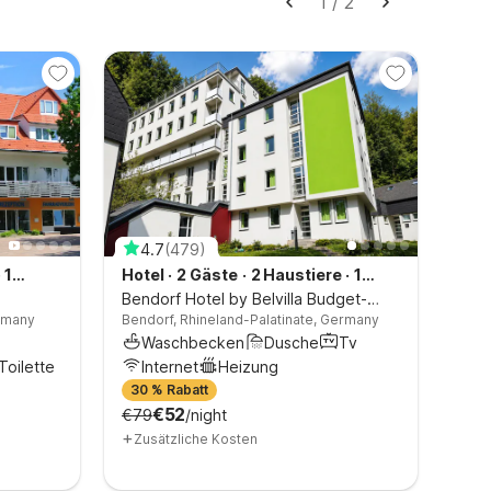
1
/
2
4.7
(
479
)
4
·
1
Hotel
·
2 Gäste
·
2 Haustiere
·
1
Hot
Schlafzimmer
Bendorf Hotel by Belvilla Budget-
Heik
rmany
Bendorf, Rhineland-Palatinate, Germany
Heik
r
Doppelzimmer
Belv
Hols
Waschbecken
Dusche
Tv
W
Toilette
Internet
Heizung
D
30 % Rabatt
39 
€52
€79
/night
€36
+
+
Zusätzliche Kosten
Zu