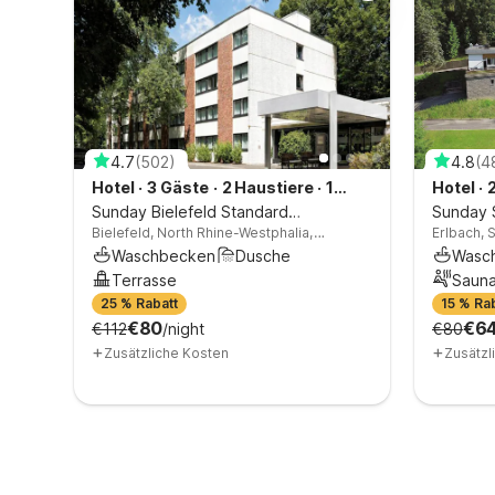
4.7
(
502
)
4.8
(
4
Hotel
·
3 Gäste
·
2 Haustiere
·
1
Hotel
·
mer
Schlafzimmer
Sunday Bielefeld Standard
Schlaf
Sunday 
Bielefeld, North Rhine-Westphalia,
Erlbach,
Doppelzimmer Schlafsofa
Doppelz
Germany
Waschbecken
Dusche
Wasc
Terrasse
Saun
25 % Rabatt
Telefon für eingeh. Gespräche
15 % Ra
Telef
€80
€6
€112
Babybett
/night
€80
+
+
Zusätzliche Kosten
Zusätzl