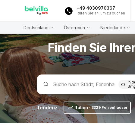
WIZARD MEMBER
+49 4030970367
Rufen Sie an, um zu buchen
Deutschland
Österreich
Niederlande
Finden Sie Ihr
In d
Umg
Tendenz
Italien
·
3329 Ferienhäuser