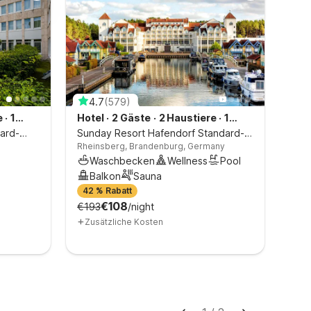
4.7
(
579
)
4
e
·
1
Hotel
·
2 Gäste
·
2 Haustiere
·
1
Hot
ard-
Schlafzimmer
Sunday Resort Hafendorf Standard-
Sch
Sun
Rheinsberg, Brandenburg, Germany
Gäge
Doppelzimmer
Dop
Meck
Waschbecken
Wellness
Pool
W
Meck
Balkon
Sauna
H
Ger
äche
42 % Rabatt
39 
€108
€193
/night
€14
+
+
Zusätzliche Kosten
Zu