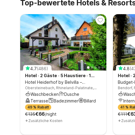
Top-bewertete Hotels & Resorts
4.7
(
486
)
4.8
(
4
Hotel
·
2 Gäste
·
5 Haustiere
·
1
Hotel
·
Schlafzimmer
Hotel Heiderhof by Belvilla –
Budget-
burg
Obersteinebach, Rhineland-Palatinate,
Bendorf, 
Doppelzimmer
Koblenzt
a,
Germany
Waschbecken
Dusche
Wasc
mmer
Terrasse
Badezimmer
Billard
Intern
49 % Rabatt
41 % Ra
€66
€6
€135
/night
€111
+
+
Zusätzliche Kosten
Zusätzl