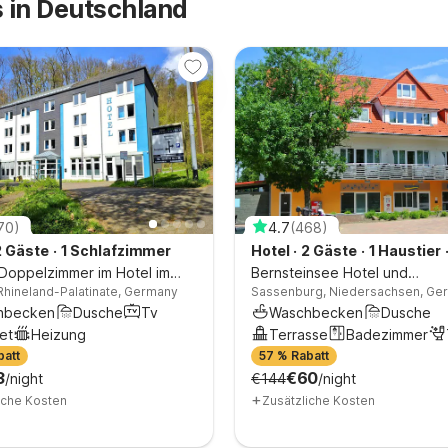
 in Deutschland
70
)
4.7
(
468
)
2 Gäste
·
1 Schlafzimmer
Hotel
·
2 Gäste
·
1 Haustier
Doppelzimmer im Hotel im
Schlafzimmer
Bernsteinsee Hotel und
Rhineland-Palatinate, Germany
Sassenburg, Niedersachsen, Ge
al
FerienStandard-Doppelzimme
hbecken
Dusche
Tv
Waschbecken
Dusche
et
Heizung
Terrasse
Badezimmer
batt
57 % Rabatt
3
€60
/night
€144
/night
+
iche Kosten
Zusätzliche Kosten