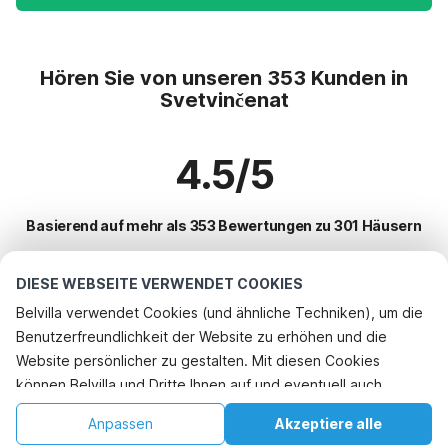
Hören Sie von unseren 353 Kunden in
Svetvinčenat
4.5/5
Basierend auf mehr als 353 Bewertungen zu 301 Häusern
DIESE WEBSEITE VERWENDET COOKIES
Beliebteste Reiseziele für Urlaub
Belvilla verwendet Cookies (und ähnliche Techniken), um die
Benutzerfreundlichkeit der Website zu erhöhen und die
Top-Städte mit Top-Annehmlichkeiten für den Urlaub
Telefonisch buchen
Website persönlicher zu gestalten. Mit diesen Cookies
Ferienhaus mit BBQ krsan
können Belvilla und Dritte Ihnen auf und eventuell auch
Beliebte Ausstattungen für Urlaub in Svetvincenat
Ferienhaus mit BBQ rasa
außerhalb unserer Website folgen, um Werbung Ihren
Kinderfreundliche Ferienunterkünfte
Anpassen
Akzeptiere alle
Beliebte Städte für den Urlaub in Istrien
Interessen anzupassen und das Teilen von Informationen über
Ferienhaus mit BBQ ripenda-kras
Ferienhaus mit Schwimmbad
Startseite
Wunschliste
Buchungen
Konto