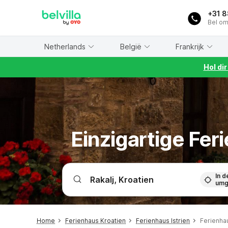
WIZARD MEMBER
+31 
Bel om
Netherlands
België
Frankrijk
Hol di
Einzigartige Fe
In d
umg
Home
Ferienhaus Kroatien
Ferienhaus Istrien
Ferienha