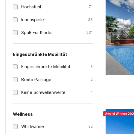
Hochstuhl
71
Innenspiele
38
Spaß Für Kinder
231
Eingeschränkte Mobilität
Eingeschränkte Mobilität
3
Breite Passage
2
Keine Schwellenwerte
1
Wellness
Award Winner 20
Whirlwanne
32