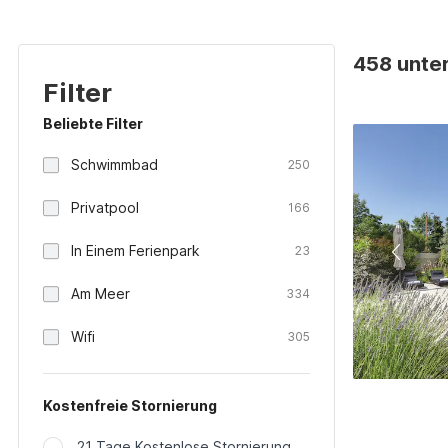
458 unter
Filter
Beliebte Filter
Schwimmbad
250
Privatpool
166
In Einem Ferienpark
23
Am Meer
334
Wifi
305
Kostenfreie Stornierung
21 Tage Kostenlose Stornierung