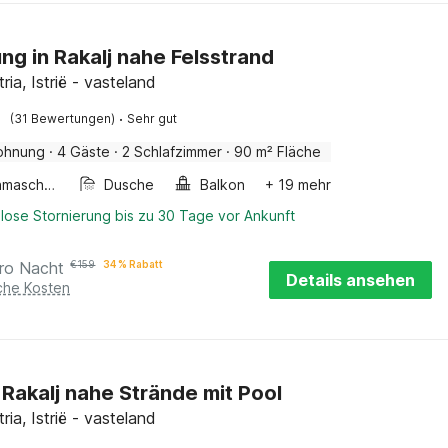
g in Rakalj nahe Felsstrand
tria, Istrië - vasteland
·
(31 Bewertungen)
Sehr gut
ohnung
·
4 Gäste
·
2 Schlafzimmer
·
90 m² Fläche
Waschmaschine
Dusche
Balkon
+ 19 mehr
lose Stornierung bis zu 30 Tage vor Ankunft
ro Nacht
€
159
34 % Rabatt
Details ansehen
iche Kosten
n Rakalj nahe Strände mit Pool
tria, Istrië - vasteland