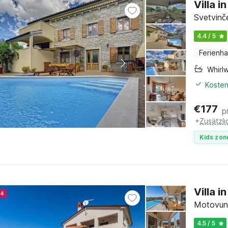
Villa 
Svetvinče
4.4 / 5
Ferienh
Whirl
Kosten
€
177
p
+
Zusätzl
Kids zon
Villa 
24
Motovun, 
4.5 / 5