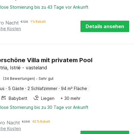
lose Stornierung bis zu 43 Tage vor Ankunft
ro Nacht
€
126
1 % Rabatt
Details ansehen
iche Kosten
schöne Villa mit privatem Pool
tria, Istrië - vasteland
·
(34 Bewertungen)
Sehr gut
aus
·
5 Gäste
·
2 Schlafzimmer
·
94 m² Fläche
Babybett
Liegen
+ 30 mehr
lose Stornierung bis zu 30 Tage vor Ankunft
pro Nacht
€
368
42 % Rabatt
iche Kosten