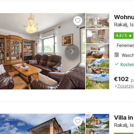
Wohnun
Rakalj, Is
4.4 / 5
Ferienw
Kosten
€
102
p
+
Zusätzl
Villa i
Rakalj, Is