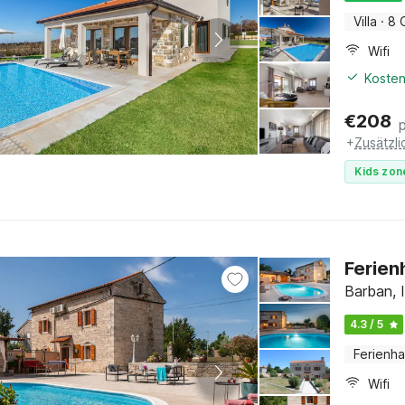
Villa
·
8 
Wifi
Kosten
€
208
+
Zusätzl
Kids zon
Ferien
Barban, I
4.3 / 5
Ferienh
Wifi