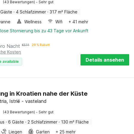
·
(43 Bewertungen)
Sehr gut
 Gäste
·
4 Schlafzimmer
·
317 m² Fläche
wanne
Wellness
Wifi
+ 41 mehr
lose Stornierung bis zu 43 Tage vor Ankunft
pro Nacht
€
514
29 % Rabatt
iche Kosten
Details ansehen
e available
g in Kroatien nahe der Küste
tria, Istrië - vasteland
·
(43 Bewertungen)
Sehr gut
aus
·
6 Gäste
·
2 Schlafzimmer
·
130 m² Fläche
Liegen
Garten
+ 25 mehr