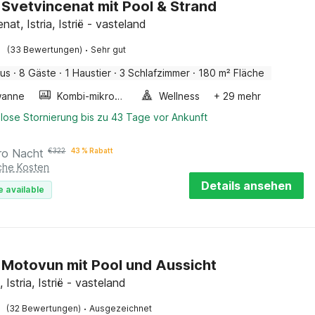
in Svetvincenat mit Pool & Strand
nat, Istria, Istrië - vasteland
·
(33 Bewertungen)
Sehr gut
aus
·
8 Gäste
·
1 Haustier
·
3 Schlafzimmer
·
180 m² Fläche
wanne
Kombi-mikrowelle
Wellness
+ 29 mehr
lose Stornierung bis zu 43 Tage vor Ankunft
ro Nacht
€
322
43 % Rabatt
iche Kosten
Details ansehen
e available
in Motovun mit Pool und Aussicht
Istria, Istrië - vasteland
·
(32 Bewertungen)
Ausgezeichnet