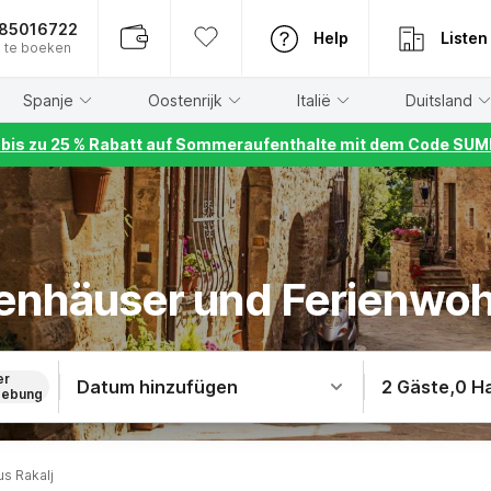
885016722
Help
Listen
 te boeken
Spanje
Oostenrijk
Italië
Duitsland
r bis zu 25 % Rabatt auf Sommeraufenthalte mit dem Code S
rienhäuser und Ferienwoh
er
Datum hinzufügen
2 Gäste
,
0 H
ebung
us Rakalj