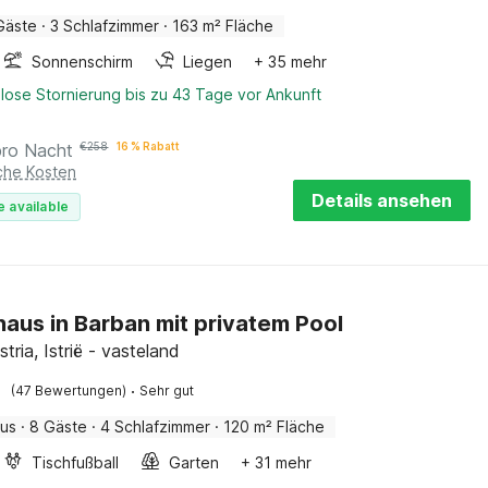
Gäste
·
3 Schlafzimmer
·
163 m² Fläche
Sonnenschirm
Liegen
+ 35 mehr
lose Stornierung bis zu 43 Tage vor Ankunft
pro Nacht
€
258
16 % Rabatt
iche Kosten
Details ansehen
e available
haus in Barban mit privatem Pool
stria, Istrië - vasteland
·
(47 Bewertungen)
Sehr gut
aus
·
8 Gäste
·
4 Schlafzimmer
·
120 m² Fläche
Tischfußball
Garten
+ 31 mehr