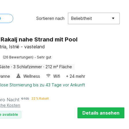
Sortieren nach
Beliebtheit
n Rakalj nahe Strand mit Pool
tria, Istrië - vasteland
·
(26 Bewertungen)
Sehr gut
Gäste
·
3 Schlafzimmer
·
212 m² Fläche
wanne
Wellness
Wifi
+ 24 mehr
lose Stornierung bis zu 43 Tage vor Ankunft
pro Nacht
€
405
22 % Rabatt
iche Kosten
Details ansehen
e available