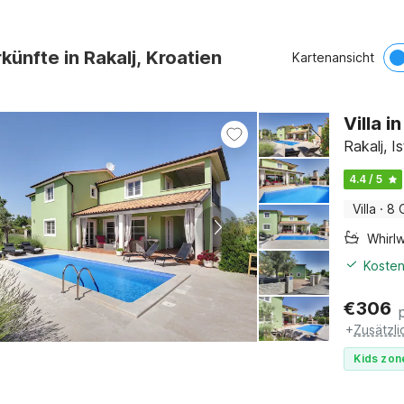
künfte in Rakalj, Kroatien
Kartenansicht
Villa i
Rakalj, Is
4.4 / 5
Villa
·
8 
Whirl
Kosten
€
306
+
Zusätzl
Kids zon