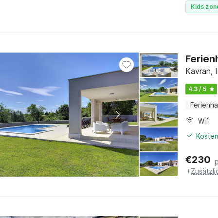
Kids zon
Ferien
Kavran, I
4.3 / 5
Ferienh
Wifi
Kosten
€
230
+
Zusätzl