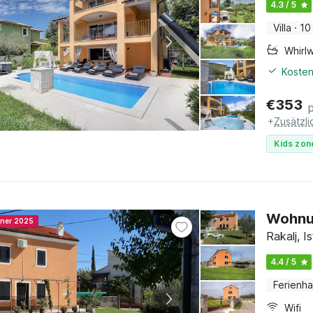
4.3 / 5
Villa
·
10
Whirl
Kosten
€
353
+
Zusätzl
Kids zon
Wohnun
nner 2025
Rakalj, Is
4.4 / 5
Ferienh
Wifi