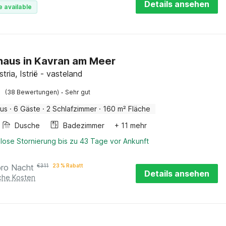
Details ansehen
e available
haus in Kavran am Meer
stria, Istrië - vasteland
·
(38 Bewertungen)
Sehr gut
aus
·
6 Gäste
·
2 Schlafzimmer
·
160 m² Fläche
Dusche
Badezimmer
+ 11 mehr
lose Stornierung bis zu 43 Tage vor Ankunft
pro Nacht
€
311
23 % Rabatt
Details ansehen
iche Kosten