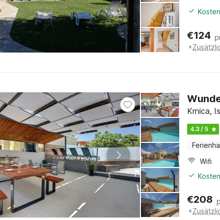
Kosten
€
124
p
+
Zusätzl
Wunder
Krnica, Is
4.3 / 5
Ferienh
Wifi
Kosten
€
208
+
Zusätzl