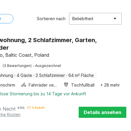
Sortieren nach
Beliebtheit
wohnung, 2 Schlafzimmer, Garten,
der
o, Baltic Coast, Poland
·
(3 Bewertungen)
Ausgezeichnet
ohnung
·
4 Gäste
·
2 Schlafzimmer
·
64 m² Fläche
nschirm
Fahrräder verfügbar
Tischfußball
+ 28 mehr
lose Stornierung bis zu 14 Tage vor Ankunft
o Nacht
€
155
37 % Rabatt
Details ansehen
iche Kosten