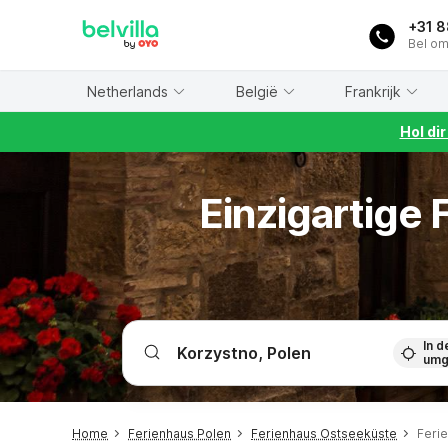
WIZARD MEMBER
+31 
Bel om
Netherlands
België
Frankrijk
Hol di
Einzigartige
In d
umg
Home
Ferienhaus Polen
Ferienhaus Ostseeküste
Feri