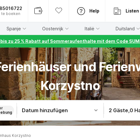
885016722
Help
Listen
 te boeken
Spanje
Oostenrijk
Italië
Duitsland
r bis zu 25 % Rabatt auf Sommeraufenthalte mit dem Code S
 Ferienhäuser und Ferie
Korzystno
er
Datum hinzufügen
2 Gäste
,
0 H
ebung
enhaus Korzystno