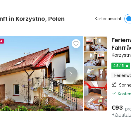
nft in Korzystno, Polen
Kartenansicht
Ferien
24
Fahrrä
Korzystn
4.5 / 5
Ferienw
Sonne
Kosten
€
93
pr
+
Zusätzl