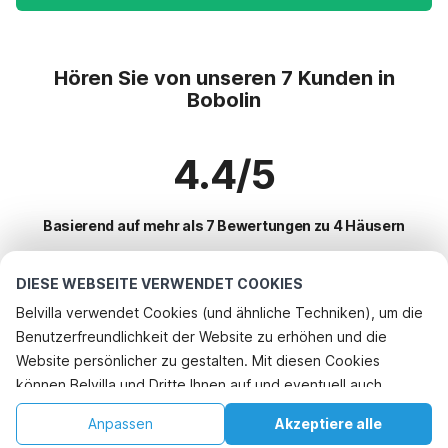
Hören Sie von unseren 7 Kunden in
Bobolin
4.4/5
Basierend auf mehr als 7 Bewertungen zu 4 Häusern
DIESE WEBSEITE VERWENDET COOKIES
Beliebteste Reiseziele für Urlaub
Belvilla verwendet Cookies (und ähnliche Techniken), um die
Benutzerfreundlichkeit der Website zu erhöhen und die
Top-Städte mit Top-Annehmlichkeiten für den Urlaub
Website persönlicher zu gestalten. Mit diesen Cookies
Ferienhaus auf einem Ferienpark rusinowo
können Belvilla und Dritte Ihnen auf und eventuell auch
Beliebte Ausstattungen für Urlaub in Bobolin
Ferienhaus auf einem Ferienpark kolczewko
außerhalb unserer Website folgen, um Werbung Ihren
Ferienhaus auf einem Ferienpark
Anpassen
Akzeptiere alle
Beliebte Städte für den Urlaub in Ostseekuste
Interessen anzupassen und das Teilen von Informationen über
Ferienhaus auf einem Ferienpark pobierowo
Ferienhaus am See
Startseite
Wunschliste
Buchungen
Konto