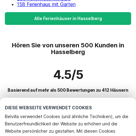
158 Ferienhaus mit Garten
Alle Ferienhäuser in Hasselberg
Hören Sie von unseren 500 Kunden in
Hasselberg
4.5/5
Basierend auf mehr als 500 Bewertungen zu 412 Häusern
DIESE WEBSEITE VERWENDET COOKIES
Beliebteste Reiseziele für Urlaub
Belvilla verwendet Cookies (und ähnliche Techniken), um die
Benutzerfreundlichkeit der Website zu erhöhen und die
Top-Städte mit Top-Annehmlichkeiten für den Urlaub
Telefonisch buchen
Website persönlicher zu gestalten. Mit diesen Cookies