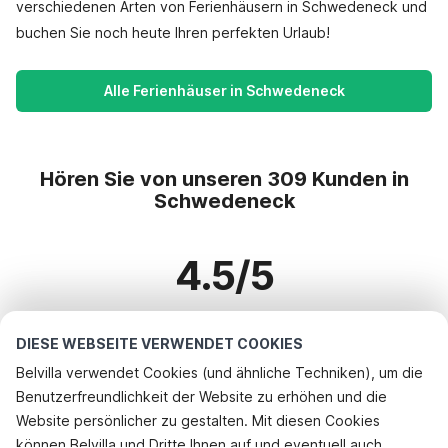
verschiedenen Arten von Ferienhäusern in Schwedeneck und
buchen Sie noch heute Ihren perfekten Urlaub!
Alle Ferienhäuser in Schwedeneck
Hören Sie von unseren 309 Kunden in
Schwedeneck
4.5/5
Basierend auf mehr als 309 Bewertungen zu 268 Häusern
DIESE WEBSEITE VERWENDET COOKIES
Belvilla verwendet Cookies (und ähnliche Techniken), um die
Benutzerfreundlichkeit der Website zu erhöhen und die
Beliebteste Reiseziele für Urlaub
Website persönlicher zu gestalten. Mit diesen Cookies
können Belvilla und Dritte Ihnen auf und eventuell auch
Top-Städte mit Top-Annehmlichkeiten für den Urlaub