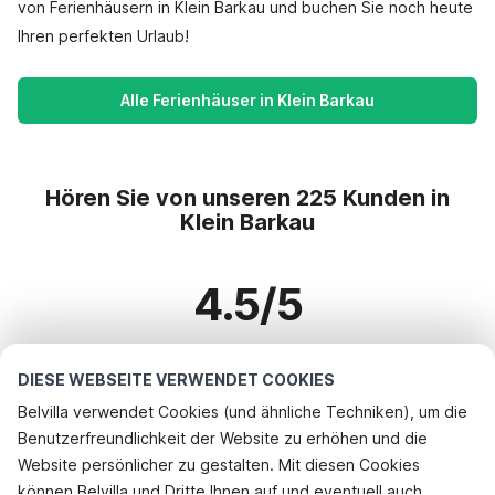
von Ferienhäusern in Klein Barkau und buchen Sie noch heute
Ihren perfekten Urlaub!
Alle Ferienhäuser in Klein Barkau
Hören Sie von unseren 225 Kunden in
Klein Barkau
4.5/5
Basierend auf mehr als 225 Bewertungen zu 209 Häusern
DIESE WEBSEITE VERWENDET COOKIES
Belvilla verwendet Cookies (und ähnliche Techniken), um die
Benutzerfreundlichkeit der Website zu erhöhen und die
Beliebteste Reiseziele für Urlaub
Website persönlicher zu gestalten. Mit diesen Cookies
können Belvilla und Dritte Ihnen auf und eventuell auch
Top-Städte mit Top-Annehmlichkeiten für den Urlaub