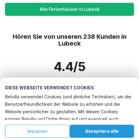
Alle Ferienhäuser in Lubeck
Hören Sie von unseren 238 Kunden in
Lubeck
4.4/5
Basierend auf mehr als 238 Bewertungen zu 189 Häusern
DIESE WEBSEITE VERWENDET COOKIES
Belvilla verwendet Cookies (und ähnliche Techniken), um die
Benutzerfreundlichkeit der Website zu erhöhen und die
Beliebteste Reiseziele für Urlaub
Telefonisch buchen
Website persönlicher zu gestalten. Mit diesen Cookies
können Belvilla und Dritte Ihnen auf und eventuell auch
Top-Städte mit Top-Annehmlichkeiten für den Urlaub
außerhalb unserer Website folgen, um Werbung Ihren
Kinderfreundliche Ferienunterkünfte bayeux
Anpassen
Akzeptiere alle
Top-Städte mit Top-Annehmlichkeiten für den Urlaub
Interessen anzupassen und das Teilen von Informationen über
Kinderfreundliche Ferienunterkünfte pierrefitte-en-auge
Startseite
Wunschliste
Buchungen
Konto