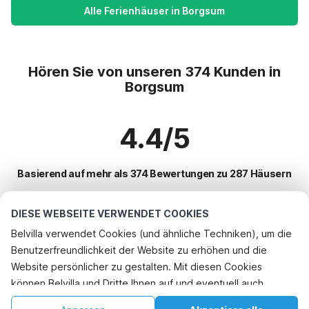
Alle Ferienhäuser in Borgsum
Hören Sie von unseren 374 Kunden in
Borgsum
4.4/5
Basierend auf mehr als 374 Bewertungen zu 287 Häusern
DIESE WEBSEITE VERWENDET COOKIES
Beliebteste Reiseziele für Urlaub
Belvilla verwendet Cookies (und ähnliche Techniken), um die
Benutzerfreundlichkeit der Website zu erhöhen und die
Top-Städte mit Top-Annehmlichkeiten für den Urlaub
Telefonisch buchen
Website persönlicher zu gestalten. Mit diesen Cookies
Kinderfreundliche Ferienunterkünfte grossenbrode
können Belvilla und Dritte Ihnen auf und eventuell auch
Beliebte Ausstattungen für Urlaub in Borgsum
Kinderfreundliche Ferienunterkünfte grossenbrode
außerhalb unserer Website folgen, um Werbung Ihren
Ferienhaus am Meer