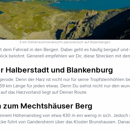
3 km Höhensommeransicht panoramisch auf Alpenbergen
 dem Fahrrad in den Bergen. Dabei geht es häufig bergauf und d
lick belohnt. Generell empfehlen wir Dir, diese Strecken mit d
r Halberstadt und Blankenburg
gerode. Denn der Harz ist nicht nur für seine Tropfsteinhöhlen b
wa 59 km Länge für jeden etwas. Denn Du siehst nicht nur den w
uf das Harzvorland liegt auf Deiner Route.
m zum Mechtshäuser Berg
einem Höhenanstieg von etwa 430 m ein wenig in sich. Jedoch is
ecke führt von Gandersheim über das Kloster Brunshausen. Dana