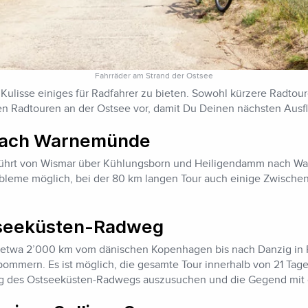
Fahrräder am Strand der Ostsee
n Kulisse einiges für Radfahrer zu bieten. Sowohl kürzere Radtou
esten Radtouren an der Ostsee vor, damit Du Deinen nächsten Ausf
nach Warnemünde
 führt von Wismar über Kühlungsborn und Heiligendamm nach Wa
Probleme möglich, bei der 80 km langen Tour auch einige Zwisc
tseeküsten-Radweg
 etwa 2’000 km vom dänischen Kopenhagen bis nach Danzig in P
mmern. Es ist möglich, die gesamte Tour innerhalb von 21 Tage
ang des Ostseeküsten-Radwegs auszusuchen und die Gegend mi