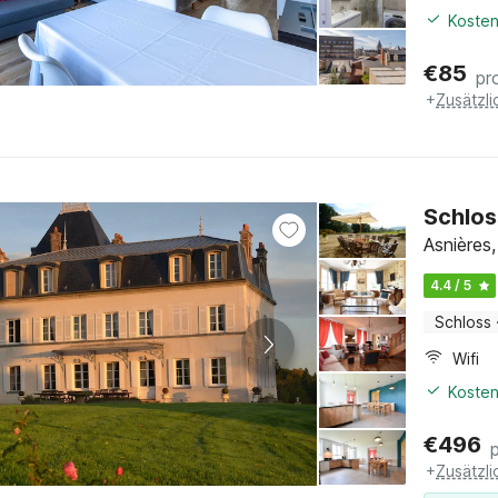
Kosten
€
85
pr
+
Zusätzl
Schlos
Asnières
4.4 / 5
Schloss
Wifi
Kosten
€
496
+
Zusätzl