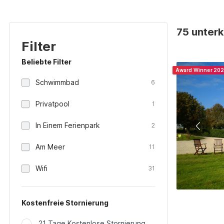
75 unterk
Filter
Beliebte Filter
Award Winner 20
Schwimmbad
6
Privatpool
1
In Einem Ferienpark
2
Am Meer
11
Wifi
31
Kostenfreie Stornierung
21 Tage Kostenlose Stornierung