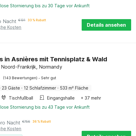
lose Stornierung bis zu 30 Tage vor Ankunft
o Nacht
€
131
33 % Rabatt
Details ansehen
iche Kosten
s in Asnières mit Tennisplatz & Wald
, Noord-Frankrijk, Normandy
·
(143 Bewertungen)
Sehr gut
·
23 Gäste
·
12 Schlafzimmer
·
533 m² Fläche
Tischfußball
Eingangshalle
+ 37 mehr
lose Stornierung bis zu 43 Tage vor Ankunft
pro Nacht
€
756
36 % Rabatt
iche Kosten