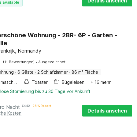
Details ansehen
e available
schöne Wohnung - 2BR- 6P - Garten -
lle
ankrijk, Normandy
·
(11 Bewertungen)
Ausgezeichnet
ohnung
·
6 Gäste
·
2 Schlafzimmer
·
86 m² Fläche
Waschmaschine
Toaster
Bügeleisen
+ 16 mehr
lose Stornierung bis zu 30 Tage vor Ankunft
ro Nacht
€
442
28 % Rabatt
Details ansehen
iche Kosten