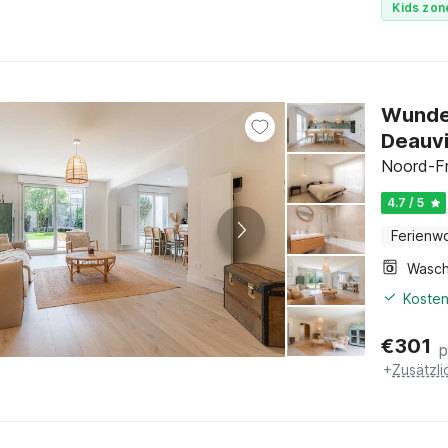
Kids zon
Wunder
Deauvi
Noord-Fr
4.7 / 5
Ferienw
Kosten
€
301
p
+
Zusätzl