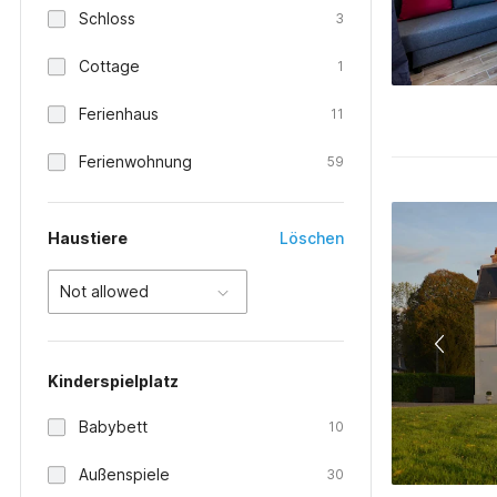
Schloss
3
Cottage
1
Ferienhaus
11
Ferienwohnung
59
Haustiere
Löschen
Not allowed
Kinderspielplatz
Babybett
10
Außenspiele
30