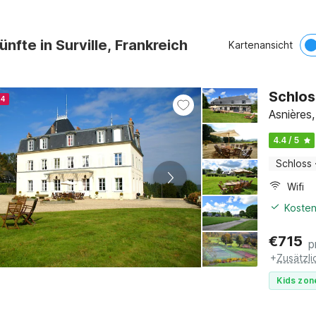
ünfte in Surville, Frankreich
Kartenansicht
Schlos
24
Asnières
4.4 / 5
Schloss
Wifi
Kosten
€
715
p
+
Zusätzl
Kids zon