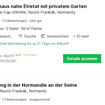
haus nahe Étretat mit privatem Garten
ie-Cap-d'Antifer, Noord-Frankrijk, Normandy
·
(13 Bewertungen)
Sehr gut
aus
·
2 Gäste
·
60 m² Fläche
Waschmaschine
Dusche
Sonnenschirm
+ 20 mehr
lose Stornierung bis zu 21 Tage vor Ankunft
ro Nacht
€
147
19 % Rabatt
Details ansehen
iche Kosten
g in der Normandie an der Seine
 Noord-Frankrijk, Normandy
·
(11 Bewertungen)
Ausgezeichnet