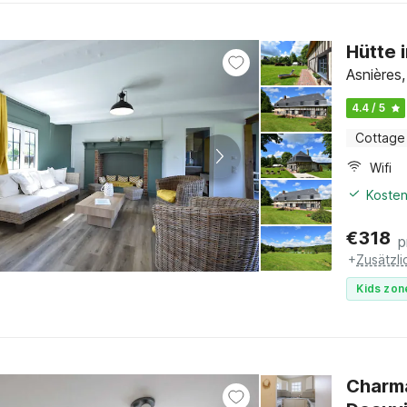
Hütte 
Asnières
4.4 / 5
Cottage
Wifi
Kosten
€
318
p
+
Zusätzl
Kids zon
Charma