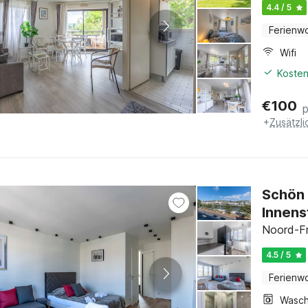
4.4 / 5
Ferienw
Wifi
Kosten
€
100
+
Zusätzl
Schön 
Innens
Noord-Fr
4.5 / 5
Ferienw