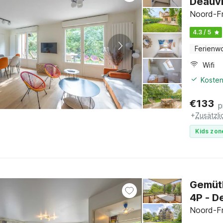
Deauvi
Noord-Fr
4.3 / 5
Ferienw
Wifi
Kosten
€
133
p
+
Zusätzl
Kids zon
Gemütl
4P - D
Noord-Fr