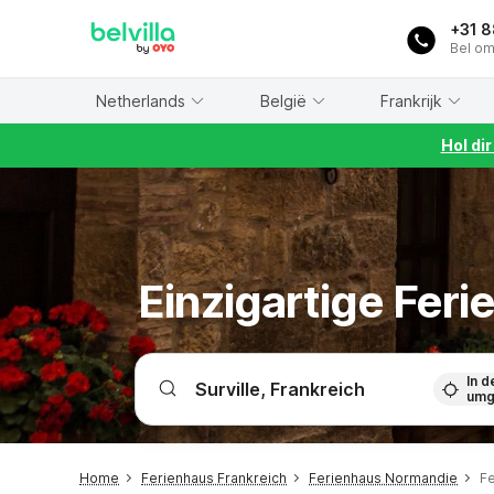
WIZARD MEMBER
+31 
Bel om
Netherlands
België
Frankrijk
Hol di
Einzigartige Fer
In d
umg
Home
Ferienhaus Frankreich
Ferienhaus Normandie
Fe