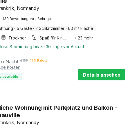
lle
ankrijk, Normandy
·
(39 Bewertungen)
Sehr gut
ohnung
·
5 Gäste
·
2 Schlafzimmer
·
60 m² Fläche
Trockner
Spaß für Kinder
+ 23 mehr
lose Stornierung bis zu 30 Tage vor Ankunft
ro Nacht
€
166
15 % Rabatt
iche Kosten
Details ansehen
e available
iche Wohnung mit Parkplatz und Balkon -
eauville
ankrijk, Normandy