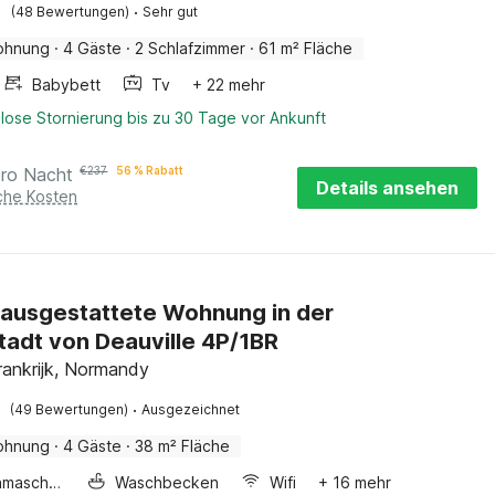
·
(48 Bewertungen)
Sehr gut
ohnung
·
4 Gäste
·
2 Schlafzimmer
·
61 m² Fläche
Babybett
Tv
+ 22 mehr
lose Stornierung bis zu 30 Tage vor Ankunft
pro Nacht
€
237
56 % Rabatt
Details ansehen
iche Kosten
ausgestattete Wohnung in der
tadt von Deauville 4P/1BR
ankrijk, Normandy
·
(49 Bewertungen)
Ausgezeichnet
ohnung
·
4 Gäste
·
38 m² Fläche
Waschmaschine
Waschbecken
Wifi
+ 16 mehr