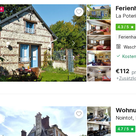
Ferien
24
La Poter
4.3 / 5
Ferienh
Kosten
€
112
p
+
Zusätzl
Wohnun
Nointot,
4.7 / 5