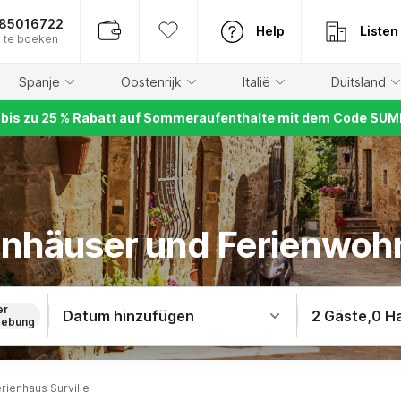
885016722
Help
Listen
 te boeken
Spanje
Oostenrijk
Italië
Duitsland
r bis zu 25 % Rabatt auf Sommeraufenthalte mit dem Code S
ienhäuser und Ferienwohn
er
Datum hinzufügen
2 Gäste
,
0 H
ebung
rienhaus Surville