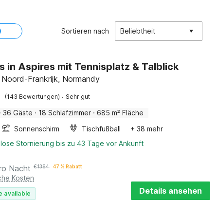
Sortieren nach
Beliebtheit
s in Aspires mit Tennisplatz & Talblick
, Noord-Frankrijk, Normandy
·
(143 Bewertungen)
Sehr gut
·
36 Gäste
·
18 Schlafzimmer
·
685 m² Fläche
Sonnenschirm
Tischfußball
+ 38 mehr
lose Stornierung bis zu 43 Tage vor Ankunft
ro Nacht
€
1384
47 % Rabatt
iche Kosten
Details ansehen
e available