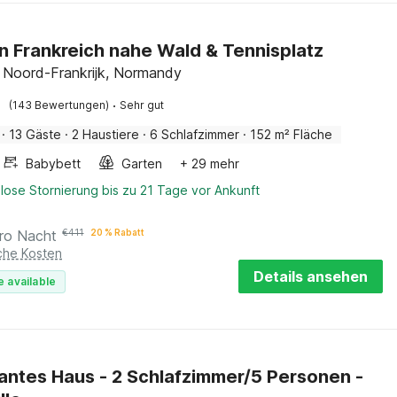
in Frankreich nahe Wald & Tennisplatz
, Noord-Frankrijk, Normandy
·
(143 Bewertungen)
Sehr gut
·
13 Gäste
·
2 Haustiere
·
6 Schlafzimmer
·
152 m² Fläche
Babybett
Garten
+ 29 mehr
lose Stornierung bis zu 21 Tage vor Ankunft
ro Nacht
€
411
20 % Rabatt
iche Kosten
Details ansehen
e available
ntes Haus - 2 Schlafzimmer/5 Personen -