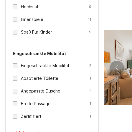
Hochstuhl
9
Innenspiele
11
Spaß Für Kinder
9
Eingeschränkte Mobilität
Eingeschränkte Mobilität
2
Adaptierte Toilette
1
Angepasste Dusche
2
Breite Passage
1
Zertifiziert
1