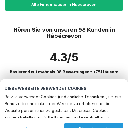
Alle Ferienhäuser in Hébécrevon
Hören Sie von unseren 98 Kunden in
Hébécrevon
4.3/5
Basierend auf mehr als 98 Bewertungen zu 75 Häusern
DIESE WEBSEITE VERWENDET COOKIES
Beliebteste Reiseziele für Urlaub
Belvilla verwendet Cookies (und ähnliche Techniken), um die
Benutzerfreundlichkeit der Website zu erhöhen und die
Top-Städte mit Top-Annehmlichkeiten für den Urlaub
Telefonisch buchen
Website persönlicher zu gestalten. Mit diesen Cookies
Kinderfreundliche Ferienunterkünfte bayeux
können Belvilla und Dritte Ihnen auf und eventuell auch
Beliebte Ausstattungen für Urlaub in Hebecrevon
Kinderfreundliche Ferienunterkünfte saint-germain-du-pert
außerhalb unserer Website folgen, um Werbung Ihren
Ferienhaus am Meer