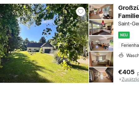
Großzü
Famili
Saint-Ge
NEU
Ferienh
Wasc
€
405
+
Zusätzl