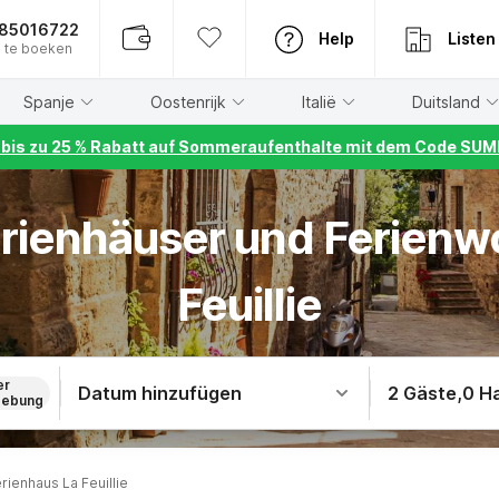
885016722
Help
Listen
 te boeken
Spanje
Oostenrijk
Italië
Duitsland
r bis zu 25 % Rabatt auf Sommeraufenthalte mit dem Code S
erienhäuser und Ferien
Feuillie
er
Datum hinzufügen
2 Gäste
,
0 H
ebung
rienhaus La Feuillie