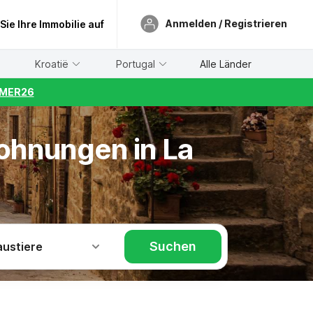
Anmelden / Registrieren
 Sie Ihre Immobilie auf
Kroatië
Portugal
Alle Länder
UMMER26
wohnungen in La
Suchen
austiere