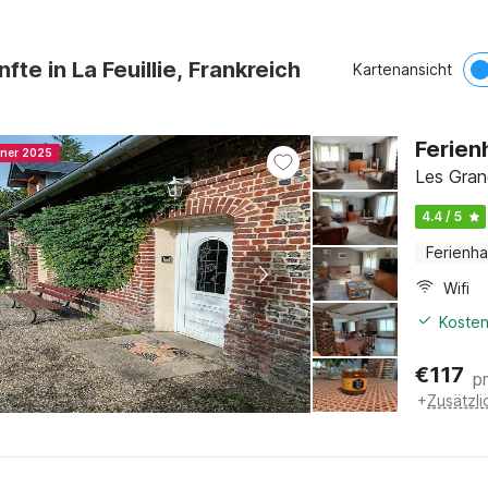
fte in La Feuillie, Frankreich
Kartenansicht
Ferien
nner 2025
Les Gran
4.4 / 5
Ferienh
Wifi
Kosten
€
117
p
+
Zusätzl