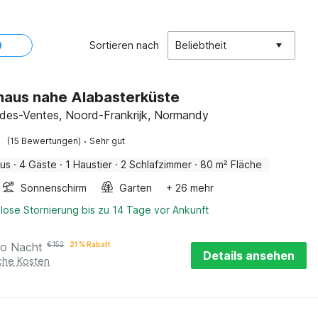
Sortieren nach
Beliebtheit
haus nahe Alabasterküste
des-Ventes, Noord-Frankrijk, Normandy
·
(15 Bewertungen)
Sehr gut
aus
·
4 Gäste
·
1 Haustier
·
2 Schlafzimmer
·
80 m² Fläche
Sonnenschirm
Garten
+ 26 mehr
lose Stornierung bis zu 14 Tage vor Ankunft
ro Nacht
€
152
21 % Rabatt
Details ansehen
iche Kosten