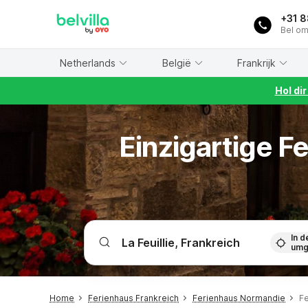
WIZARD MEMBER
+31 
Bel om
Netherlands
België
Frankrijk
Hol di
Einzigartige F
In d
umg
Home
Ferienhaus Frankreich
Ferienhaus Normandie
Fe