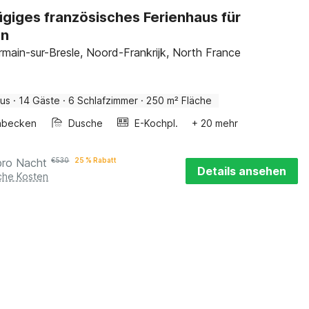
giges französisches Ferienhaus für
en
rmain-sur-Bresle, Noord-Frankrijk, North France
aus
·
14 Gäste
·
6 Schlafzimmer
·
250 m² Fläche
hbecken
Dusche
E-Kochpl.
+ 20 mehr
pro Nacht
€
530
25 % Rabatt
Details ansehen
iche Kosten