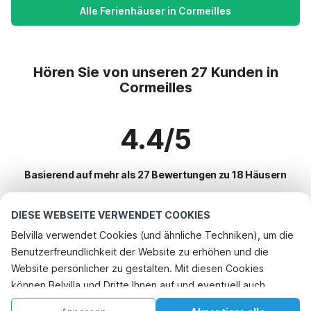
Alle Ferienhäuser in Cormeilles
Hören Sie von unseren 27 Kunden in
Cormeilles
4.4/5
Basierend auf mehr als 27 Bewertungen zu 18 Häusern
DIESE WEBSEITE VERWENDET COOKIES
Beliebteste Reiseziele für Urlaub
Belvilla verwendet Cookies (und ähnliche Techniken), um die
Benutzerfreundlichkeit der Website zu erhöhen und die
Top-Städte mit Top-Annehmlichkeiten für den Urlaub
Telefonisch buchen
Website persönlicher zu gestalten. Mit diesen Cookies
Kinderfreundliche Ferienunterkünfte bayeux
können Belvilla und Dritte Ihnen auf und eventuell auch
Beliebte Ausstattungen für Urlaub in Cormeilles
Kinderfreundliche Ferienunterkünfte saint-germain-du-pert
außerhalb unserer Website folgen, um Werbung Ihren
Kinderfreundliche Ferienunterkünfte