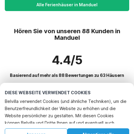
Alle Ferienhäuser in Manduel
Hören Sie von unseren 88 Kunden in
Manduel
4.4/5
Basierend auf mehr als 88 Bewertungen zu 63 Häusern
DIESE WEBSEITE VERWENDET COOKIES
Beliebteste Reiseziele für Urlaub
Belvilla verwendet Cookies (und ähnliche Techniken), um die
Benutzerfreundlichkeit der Website zu erhöhen und die
Top-Städte mit Top-Annehmlichkeiten für den Urlaub
Website persönlicher zu gestalten. Mit diesen Cookies
Ferienwohnungen arques
können Belvilla und Dritte Ihnen auf und eventuell auch
Beliebte Ausstattungen für Urlaub in Manduel
Kinderfreundliche Ferienunterkünfte fleury
außerhalb unserer Website folgen, um Werbung Ihren
Kinderfreundliche Ferienunterkünfte