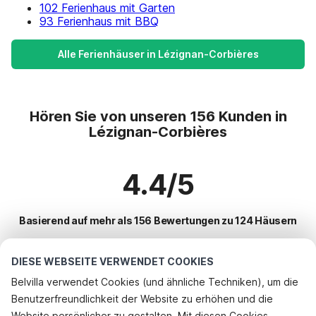
102 Ferienhaus mit Garten
93 Ferienhaus mit BBQ
Alle Ferienhäuser in Lézignan-Corbières
Hören Sie von unseren 156 Kunden in
Lézignan-Corbières
4.4/5
Basierend auf mehr als 156 Bewertungen zu 124 Häusern
DIESE WEBSEITE VERWENDET COOKIES
Beliebteste Reiseziele für Urlaub
Belvilla verwendet Cookies (und ähnliche Techniken), um die
Benutzerfreundlichkeit der Website zu erhöhen und die
Top-Städte mit Top-Annehmlichkeiten für den Urlaub
Telefonisch buchen
Website persönlicher zu gestalten. Mit diesen Cookies