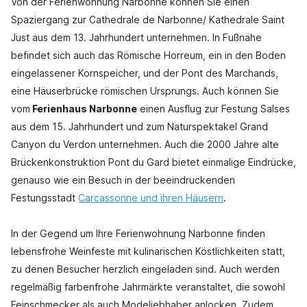
Von der Ferienwohnung Narbonne können Sie einen
Spaziergang zur Cathedrale de Narbonne/ Kathedrale Saint
Just aus dem 13. Jahrhundert unternehmen. In Fußnähe
befindet sich auch das Römische Horreum, ein in den Boden
eingelassener Kornspeicher, und der Pont des Marchands,
eine Häuserbrücke römischen Ursprungs. Auch können Sie
vom
Ferienhaus Narbonne
einen Ausflug zur Festung Salses
aus dem 15. Jahrhundert und zum Naturspektakel Grand
Canyon du Verdon unternehmen. Auch die 2000 Jahre alte
Brückenkonstruktion Pont du Gard bietet einmalige Eindrücke,
genauso wie ein Besuch in der beeindruckenden
Festungsstadt
Carcassonne und ihren Häusern
.
In der Gegend um Ihre Ferienwohnung Narbonne finden
lebensfrohe Weinfeste mit kulinarischen Köstlichkeiten statt,
zu denen Besucher herzlich eingeladen sind. Auch werden
regelmäßig farbenfrohe Jahrmärkte veranstaltet, die sowohl
Feinschmecker als auch Modeliebhaber anlocken. Zudem