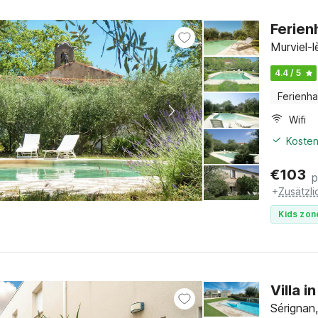
Ferien
Murviel-
4.4 / 5
Ferienh
Wifi
Kosten
€
103
p
+
Zusätzl
Kids zon
Villa 
Sérignan