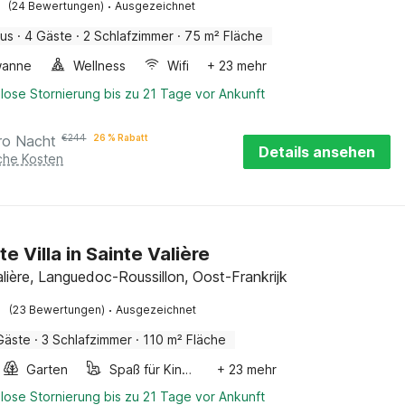
·
(24 Bewertungen)
Ausgezeichnet
aus
·
4 Gäste
·
2 Schlafzimmer
·
75 m² Fläche
wanne
Wellness
Wifi
+ 23 mehr
lose Stornierung bis zu 21 Tage vor Ankunft
ro Nacht
€
244
26 % Rabatt
Details ansehen
iche Kosten
e Villa in Sainte Valière
alière, Languedoc-Roussillon, Oost-Frankrijk
·
(23 Bewertungen)
Ausgezeichnet
Gäste
·
3 Schlafzimmer
·
110 m² Fläche
Garten
Spaß für Kinder
+ 23 mehr
lose Stornierung bis zu 21 Tage vor Ankunft