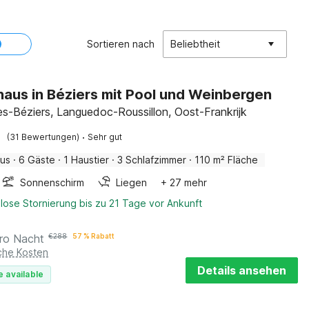
Sortieren nach
Beliebtheit
haus in Béziers mit Pool und Weinbergen
lès-Béziers, Languedoc-Roussillon, Oost-Frankrijk
·
(31 Bewertungen)
Sehr gut
aus
·
6 Gäste
·
1 Haustier
·
3 Schlafzimmer
·
110 m² Fläche
Sonnenschirm
Liegen
+ 27 mehr
lose Stornierung bis zu 21 Tage vor Ankunft
ro Nacht
€
288
57 % Rabatt
iche Kosten
Details ansehen
e available