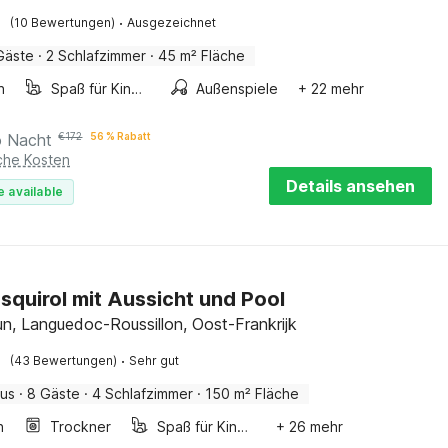
·
(10 Bewertungen)
Ausgezeichnet
Gäste
·
2 Schlafzimmer
·
45 m² Fläche
n
Spaß für Kinder
Außenspiele
+ 22 mehr
o Nacht
€
172
56 % Rabatt
iche Kosten
Details ansehen
e available
'Esquirol mit Aussicht und Pool
n, Languedoc-Roussillon, Oost-Frankrijk
·
(43 Bewertungen)
Sehr gut
aus
·
8 Gäste
·
4 Schlafzimmer
·
150 m² Fläche
n
Trockner
Spaß für Kinder
+ 26 mehr