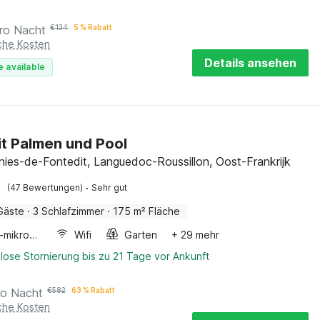
ro Nacht
€
134
5 % Rabatt
iche Kosten
Details ansehen
e available
mit Palmen und Pool
nies-de-Fontedit, Languedoc-Roussillon, Oost-Frankrijk
·
(47 Bewertungen)
Sehr gut
Gäste
·
3 Schlafzimmer
·
175 m² Fläche
Kombi-mikrowelle
Wifi
Garten
+ 29 mehr
lose Stornierung bis zu 21 Tage vor Ankunft
ro Nacht
€
582
63 % Rabatt
iche Kosten