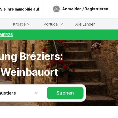
Anmelden / Registrieren
 Sie Ihre Immobilie auf
Kroatië
Portugal
Alle Länder
UMMER26
ung Bréziers:
 Weinbauort
Suchen
austiere