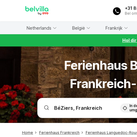
WIZARD MEMBER
+31 
Bel om
Netherlands
België
Frankrijk
Hol di
Ferienhaus B
Frankreich
In d
umg
Home
Ferienhaus Frankreich
Ferienhaus Languedoc-Rous