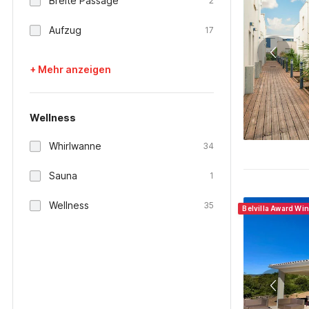
Breite Passage
2
Aufzug
17
+ Mehr anzeigen
Wellness
Whirlwanne
34
Sauna
1
Wellness
35
Belvilla Award Wi