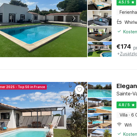
4.5 / 5
Ferienh
Whirl
Kosten
€
174
p
+
Zusätzl
Elegant
nner 2025 - Top 50 in France
Sainte-V
4.8 / 5
Villa
·
6 
Wifi
Kosten