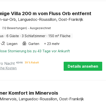
ige Villa 200 m vom Fluss Orb entfernt
-sur-Orb, Languedoc-Roussillon, Oost-Frankrijk
·
(12 Bewertungen)
Ausgezeichnet
aus
·
6 Gäste
·
3 Schlafzimmer
·
150 m² Fläche
Liegen
Garten
+ 23 mehr
lose Stornierung bis zu 43 Tage vor Ankunft
ro Nacht
€
346
39 % Rabatt
Details ansehen
iche Kosten
er Komfort im Minervois
Minervois, Languedoc-Roussillon, Oost-Frankrijk