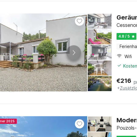
Geräum
Cessenon
4.8 / 5
Ferienh
Wifi
Kosten
€
216
p
+
Zusätzl
Modern
nner 2025
Pouzols-