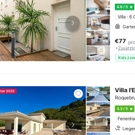
4.6 / 5
Villa
·
6 
Garte
€
77
pr
+
Zusätzl
Kids zon
Villa l
nner 2025
Roquebru
4.3 / 5
Ferienh
Liege