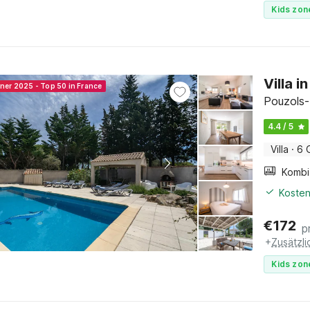
Kids zon
Villa 
nner 2025 - Top 50 in France
Pouzols-
4.4 / 5
Villa
·
6 
Kosten
€
172
p
+
Zusätzl
Kids zon