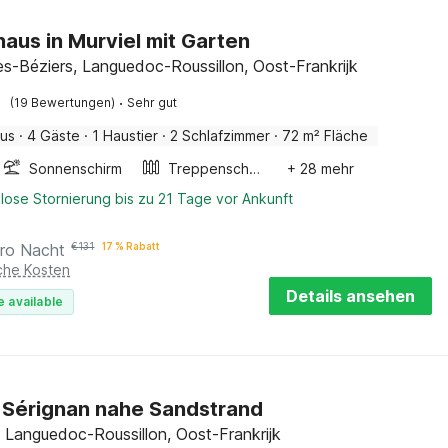
haus in Murviel mit Garten
lès-Béziers, Languedoc-Roussillon, Oost-Frankrijk
·
(19 Bewertungen)
Sehr gut
aus
·
4 Gäste
·
1 Haustier
·
2 Schlafzimmer
·
72 m² Fläche
Sonnenschirm
Treppenschutzgitter
+ 28 mehr
lose Stornierung bis zu 21 Tage vor Ankunft
ro Nacht
€
131
17 % Rabatt
iche Kosten
Details ansehen
e available
in Sérignan nahe Sandstrand
, Languedoc-Roussillon, Oost-Frankrijk