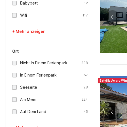
Babybett
12
Wifi
117
+ Mehr anzeigen
Ort
Nicht In Einem Ferienpark
238
In Einem Ferienpark
57
Belvilla Award Wi
Seeseite
28
Am Meer
224
Auf Dem Land
45