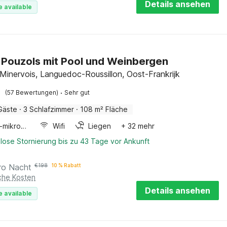
Details ansehen
e available
in Pouzols mit Pool und Weinbergen
Minervois, Languedoc-Roussillon, Oost-Frankrijk
·
(57 Bewertungen)
Sehr gut
Gäste
·
3 Schlafzimmer
·
108 m² Fläche
Kombi-mikrowelle
Wifi
Liegen
+ 32 mehr
lose Stornierung bis zu 43 Tage vor Ankunft
ro Nacht
€
198
10 % Rabatt
iche Kosten
Details ansehen
e available