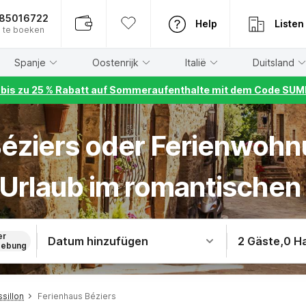
885016722
Help
Listen
 te boeken
Spanje
Oostenrijk
Italië
Duitsland
r bis zu 25 % Rabatt auf Sommeraufenthalte mit dem Code S
éziers oder Ferienwohn
-Urlaub im romantischen
er
Datum hinzufügen
2 Gäste
,
0 H
ebung
sillon
Ferienhaus Béziers