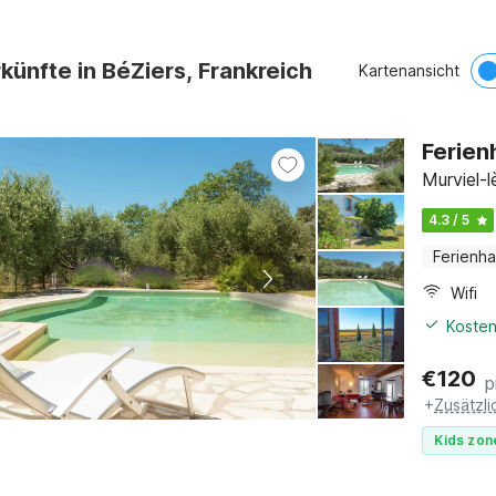
künfte in BéZiers, Frankreich
Kartenansicht
Ferien
Murviel-
4.3 / 5
Ferienh
Wifi
Kosten
€
120
p
+
Zusätzl
Kids zon