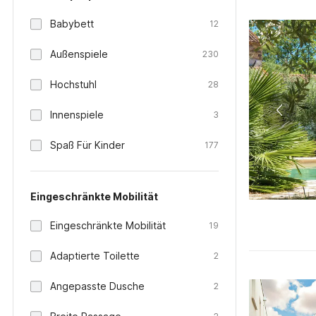
Babybett
12
Außenspiele
230
Hochstuhl
28
Innenspiele
3
Spaß Für Kinder
177
Eingeschränkte Mobilität
Eingeschränkte Mobilität
19
Adaptierte Toilette
2
Angepasste Dusche
2