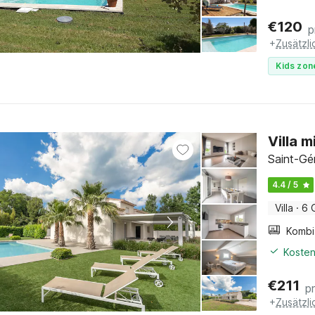
€
120
p
+
Zusätzl
Kids zon
Villa 
Saint-Gé
4.4 / 5
Villa
·
6 
Kosten
€
211
p
+
Zusätzl