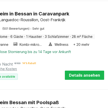
eim in Bessan in Caravanpark
Languedoc-Roussillon, Oost-Frankrijk
·
(501 Bewertungen)
Sehr gut
Home
·
6 Gäste
·
1 Haustier
·
3 Schlafzimmer
·
28 m² Fläche
wanne
Kombi-mikrowelle
Wellness
+ 20 mehr
lose Stornierung bis zu 14 Tage vor Ankunft
o Nacht
€
103
14 % Rabatt
iche Kosten
Details ansehen
e available
eim Bessan mit Poolspaß