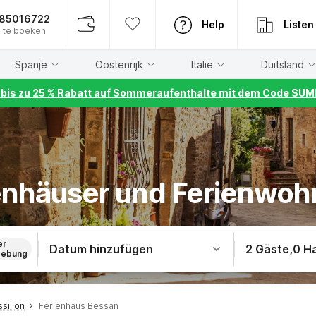
885016722
Help
Listen
 te boeken
Spanje
Oostenrijk
Italië
Duitsland
r bis zu 25 % Rabatt auf Sommeraufenthalte mit dem Code S
ienhäuser und Ferienwo
er
Datum hinzufügen
2 Gäste
,
0 H
ebung
sillon
Ferienhaus Bessan