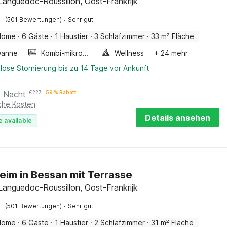
Languedoc-Roussillon, Oost-Frankrijk
·
(501 Bewertungen)
Sehr gut
Home
·
6 Gäste
·
1 Haustier
·
3 Schlafzimmer
·
33 m² Fläche
wanne
Kombi-mikrowelle
Wellness
+ 24 mehr
lose Stornierung bis zu 14 Tage vor Ankunft
o Nacht
€
227
59 % Rabatt
iche Kosten
Details ansehen
e available
eim in Bessan mit Terrasse
Languedoc-Roussillon, Oost-Frankrijk
·
(501 Bewertungen)
Sehr gut
Home
·
6 Gäste
·
1 Haustier
·
2 Schlafzimmer
·
31 m² Fläche