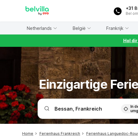
WIZARD MEMBER
+31 
Bel om
Netherlands
België
Frankrijk
Hol di
Einzigartige Fer
In d
umg
Home
Ferienhaus Frankreich
Ferienhaus Languedoc-Rous