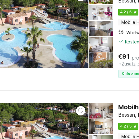
Bessan, 
4.2 / 5
Mobile 
Whirl
Kosten
€
91
pr
+
Zusätzl
Kids zon
Mobilh
Bessan, 
4.2 / 5
Mobile 