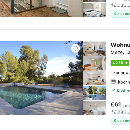
+
Zusätzl
Kids zon
Wohnun
Mèze, La
4.2 / 5
Ferienw
Kochh
Kosten
€
61
pr
+
Zusätzl
Kids zon