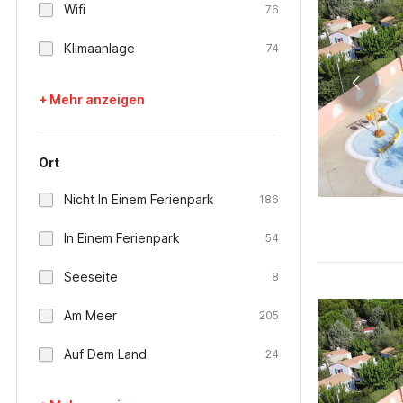
Wifi
76
Klimaanlage
74
+ Mehr anzeigen
Ort
Nicht In Einem Ferienpark
186
In Einem Ferienpark
54
Seeseite
8
Am Meer
205
Auf Dem Land
24