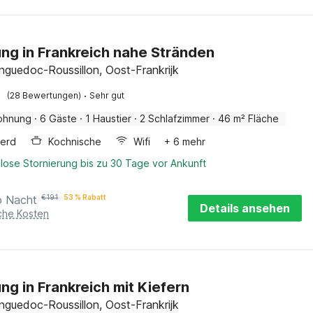
g in Frankreich nahe Stränden
nguedoc-Roussillon, Oost-Frankrijk
·
(28 Bewertungen)
Sehr gut
ohnung
·
6 Gäste
·
1 Haustier
·
2 Schlafzimmer
·
46 m² Fläche
erd
Kochnische
Wifi
+ 6 mehr
lose Stornierung bis zu 30 Tage vor Ankunft
o Nacht
€
191
53 % Rabatt
Details ansehen
iche Kosten
g in Frankreich mit Kiefern
nguedoc-Roussillon, Oost-Frankrijk