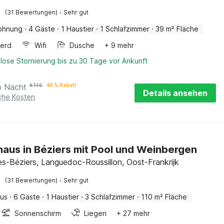
·
(31 Bewertungen)
Sehr gut
ohnung
·
4 Gäste
·
1 Haustier
·
1 Schlafzimmer
·
39 m² Fläche
erd
Wifi
Dusche
+ 9 mehr
lose Stornierung bis zu 30 Tage vor Ankunft
o Nacht
€
146
46 % Rabatt
Details ansehen
iche Kosten
haus in Béziers mit Pool und Weinbergen
lès-Béziers, Languedoc-Roussillon, Oost-Frankrijk
·
(31 Bewertungen)
Sehr gut
aus
·
6 Gäste
·
1 Haustier
·
3 Schlafzimmer
·
110 m² Fläche
Sonnenschirm
Liegen
+ 27 mehr