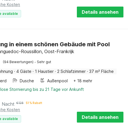
iche Kosten
Details ansehen
e available
g in einem schönen Gebäude mit Pool
nguedoc-Roussillon, Oost-Frankrijk
·
(94 Bewertungen)
Sehr gut
ohnung
·
4 Gäste
·
1 Haustier
·
2 Schlafzimmer
·
37 m² Fläche
erd
Dusche
Außenpool
+ 18 mehr
lose Stornierung bis zu 21 Tage vor Ankunft
o Nacht
€
128
51 % Rabatt
iche Kosten
Details ansehen
e available