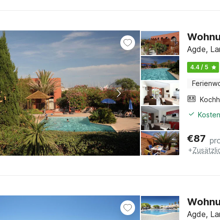
Wohnun
Agde, La
4.4 / 5
Ferienw
Kochh
Kosten
€
87
pr
+
Zusätzl
Wohnun
Agde, La