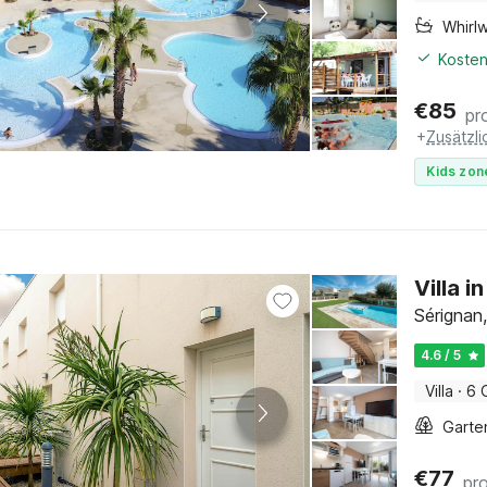
Whirl
Kosten
€
85
pr
+
Zusätzl
Kids zon
Villa 
Sérignan
4.6 / 5
Villa
·
6 
Garte
€
77
pr