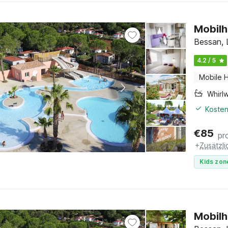
Mobilh
Bessan, 
4.2 / 5
Mobile 
Whirl
Kosten
€
85
pr
+
Zusätzl
Kids zon
Mobilh