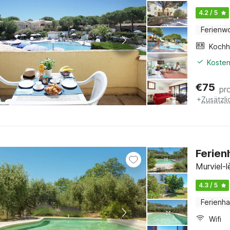
4.2 / 5
Ferienw
Kochh
Kosten
€
75
pr
+
Zusätzl
Ferien
Murviel-
4.3 / 5
Ferienh
Wifi