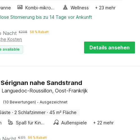
wanne
Kombi-mikrowelle
Wellness
+ 23 mehr
lose Stornierung bis zu 14 Tage vor Ankunft
o Nacht
€
208
58 % Rabatt
iche Kosten
Details ansehen
e available
in Sérignan nahe Sandstrand
, Languedoc-Roussillon, Oost-Frankrijk
·
(10 Bewertungen)
Ausgezeichnet
Gäste
·
2 Schlafzimmer
·
45 m² Fläche
n
Spaß für Kinder
Außenspiele
+ 22 mehr
o Nacht
€
171
56 % Rabatt