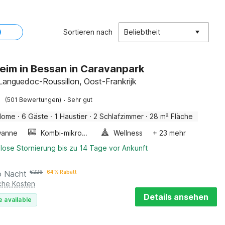
Sortieren nach
Beliebtheit
eim in Bessan in Caravanpark
Languedoc-Roussillon, Oost-Frankrijk
·
(501 Bewertungen)
Sehr gut
Home
·
6 Gäste
·
1 Haustier
·
2 Schlafzimmer
·
28 m² Fläche
wanne
Kombi-mikrowelle
Wellness
+ 23 mehr
lose Stornierung bis zu 14 Tage vor Ankunft
o Nacht
€
226
64 % Rabatt
iche Kosten
Details ansehen
e available