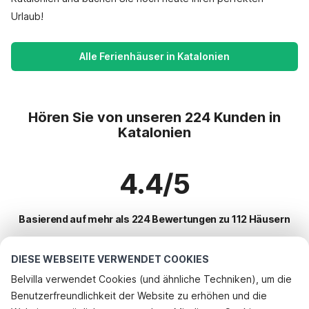
Urlaub!
Alle Ferienhäuser in Katalonien
Hören Sie von unseren 224 Kunden in
Katalonien
4.4/5
Basierend auf mehr als 224 Bewertungen zu 112 Häusern
DIESE WEBSEITE VERWENDET COOKIES
Beliebteste Reiseziele für Urlaub
Belvilla verwendet Cookies (und ähnliche Techniken), um die
Benutzerfreundlichkeit der Website zu erhöhen und die
Beliebte Ausstattungen für Urlaub in Katalonien