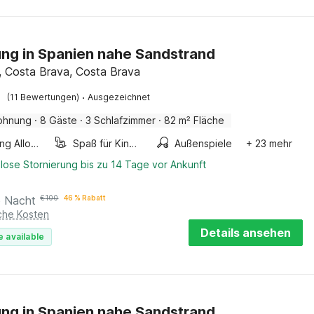
g in Spanien nahe Sandstrand
it, Costa Brava, Costa Brava
·
(11 Bewertungen)
Ausgezeichnet
ohnung
·
8 Gäste
·
3 Schlafzimmer
·
82 m² Fläche
Smoking Allowed
Spaß für Kinder
Außenspiele
+ 23 mehr
lose Stornierung bis zu 14 Tage vor Ankunft
o Nacht
€
100
46 % Rabatt
iche Kosten
Details ansehen
e available
g in Spanien nahe Sandstrand