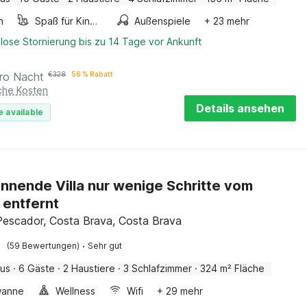
n
Spaß für Kinder
Außenspiele
+ 23 mehr
lose Stornierung bis zu 14 Tage vor Ankunft
ro Nacht
€
328
56 % Rabatt
iche Kosten
Details ansehen
e available
nnende Villa nur wenige Schritte vom
 entfernt
Pescador, Costa Brava, Costa Brava
·
(59 Bewertungen)
Sehr gut
aus
·
6 Gäste
·
2 Haustiere
·
3 Schlafzimmer
·
324 m² Fläche
wanne
Wellness
Wifi
+ 29 mehr