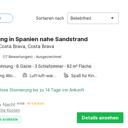
Sortieren nach
Beliebtheit
g in Spanien nahe Sandstrand
, Costa Brava, Costa Brava
·
(17 Bewertungen)
Ausgezeichnet
ohnung
·
8 Gäste
·
3 Schlafzimmer
·
82 m² Fläche
Smoking Allowed
Luft-luft-wärmepumpe
Spaß für Kinder
lose Stornierung bis zu 14 Tage vor Ankunft
o Nacht
€
108
49 % Rabatt
iche Kosten
Details ansehen
e available