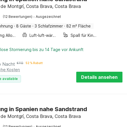
a de Montgrí, Costa Brava, Costa Brava
·
(12 Bewertungen)
Ausgezeichnet
ohnung
·
8 Gäste
·
3 Schlafzimmer
·
82 m² Fläche
Smoking Allowed
Luft-luft-wärmepumpe
Spaß für Kinder
lose Stornierung bis zu 14 Tage vor Ankunft
o Nacht
€
112
52 % Rabatt
iche Kosten
Details ansehen
e available
g in Spanien nahe Sandstrand
a de Montgrí, Costa Brava, Costa Brava
·
(12 Bewertungen)
Ausgezeichnet