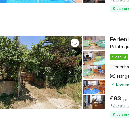
Kids zon
Ferien
Palafrug
4.2 / 5
Ferienh
Häng
Kosten
€
83
pr
+
Zusätzl
Kids zon