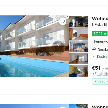
Wohnun
L'Estart
4.7 / 5
Ferienw
Kosten
€
51
pr
+
Zusätzl
Kids zon
Wohnun