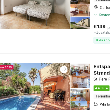
Garte
Kosten
€
139
p
+
Zusätzl
Kids zon
Entspa
nner 2025
Strand
St Pere 
4.4 / 5
Ferienh
Whirl