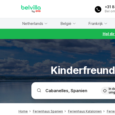
WIZARD MEMBER
+31 
Bel om
Netherlands
België
Frankrijk
Hol di
Kinderfreund
In d
umg
Home
Ferienhaus Spanien
Ferienhaus Katalonien
Feri