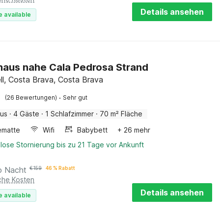
Details ansehen
e available
haus nahe Cala Pedrosa Strand
ell, Costa Brava, Costa Brava
·
(26 Bewertungen)
Sehr gut
aus
·
4 Gäste
·
1 Schlafzimmer
·
70 m² Fläche
ematte
Wifi
Babybett
+ 26 mehr
lose Stornierung bis zu 21 Tage vor Ankunft
o Nacht
€
159
46 % Rabatt
iche Kosten
Details ansehen
e available