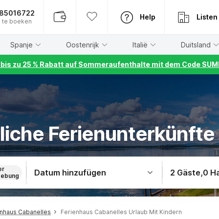
885016722
Help
Listen
 te boeken
Spanje
Oostenrijk
Italië
Duitsland
r bis zu 25 % Rabatt auf Sommeraufenthalte mit dem Code S
liche Ferienunterkünfte 
er
Datum hinzufügen
2 Gäste
,
0 H
ebung
enhaus Cabanelles
Ferienhaus Cabanelles Urlaub Mit Kindern