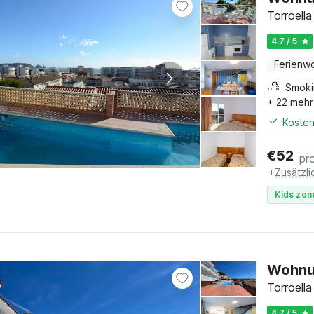
Torroell
4.7 / 5
Ferienw
+ 22 mehr
Kosten
€
52
pr
+
Zusätzl
Kids zon
Wohnun
Torroell
4.7 / 5