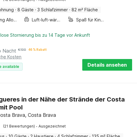
ohnung
·
8 Gäste
·
3 Schlafzimmer
·
82 m² Fläche
Smoking Allowed
Luft-luft-wärmepumpe
Spaß für Kinder
lose Stornierung bis zu 14 Tage vor Ankunft
o Nacht
€
100
46 % Rabatt
iche Kosten
Details ansehen
e available
Figueres in der Nähe der Strände der Costa
mit Pool
 Costa Brava, Costa Brava
·
(21 Bewertungen)
Ausgezeichnet
aus
·
10 Gäste
·
2 Haustiere
·
4 Schlafzimmer
·
135 m² Fläche