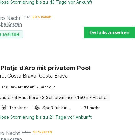
lose Stornierung bis zu 43 Tage vor Ankunft
pro Nacht
€
317
20 % Rabatt
iche Kosten
Details ansehen
e available
n Platja d'Aro mit privatem Pool
’Aro, Costa Brava, Costa Brava
·
(40 Bewertungen)
Sehr gut
Gäste
·
4 Haustiere
·
3 Schlafzimmer
·
150 m² Fläche
Trockner
Spaß für Kinder
+ 31 mehr
lose Stornierung bis zu 21 Tage vor Ankunft
ro Nacht
€
404
50 % Rabatt
iche Kosten