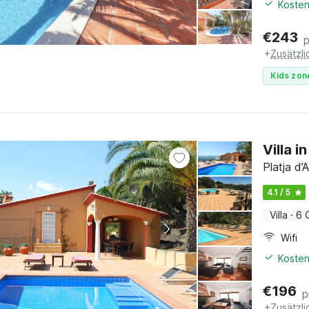
Kosten
€
243
+
Zusätzl
Kids zon
Villa i
Platja d
4.1 / 5
Villa
·
6 
Wifi
Kosten
€
196
p
+
Zusätzl