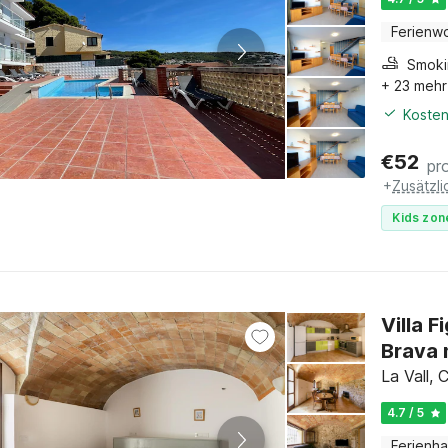
Ferienw
+ 23 mehr
Kosten
€
52
pr
+
Zusätzl
Kids zon
Villa 
Brava 
La Vall,
4.7 / 5
Ferienh