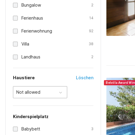
Bungalow
2
Ferienhaus
14
Ferienwohnung
92
Villa
38
Landhaus
2
Haustiere
Löschen
Belvilla Award Wi
Not allowed
Kinderspielplatz
Babybett
3