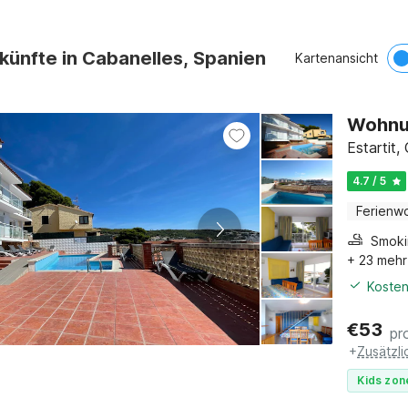
künfte in Cabanelles, Spanien
Kartenansicht
Wohnun
Estartit
4.7 / 5
Ferienw
+ 23 mehr
Kosten
€
53
pr
+
Zusätzl
Kids zon