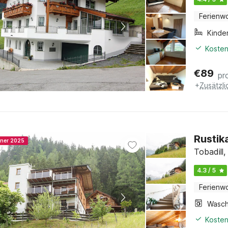
Ferienw
Kinde
Kosten
€
89
pr
+
Zusätzl
Rustika
nner 2025
Tobadill,
4.3 / 5
Ferienw
Kosten