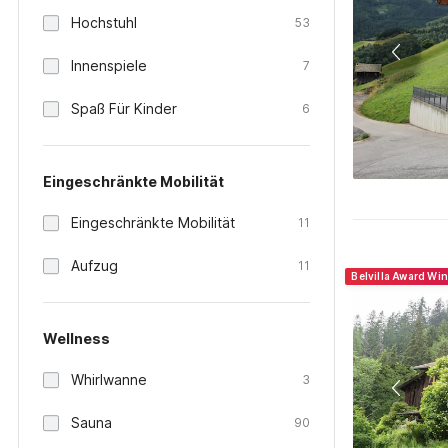
Hochstuhl
53
Innenspiele
7
Spaß Für Kinder
6
Eingeschränkte Mobilität
Eingeschränkte Mobilität
11
Aufzug
11
Belvilla Award Wi
Wellness
Whirlwanne
3
Sauna
90