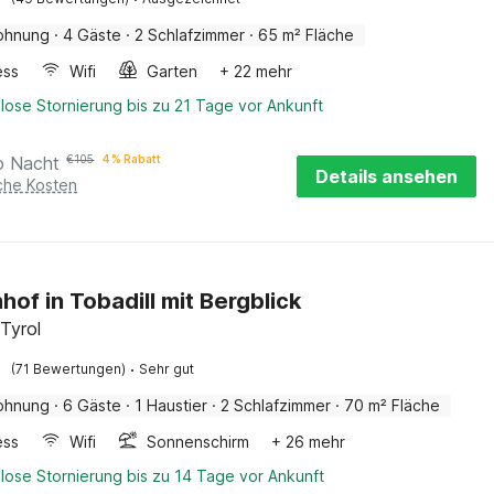
ohnung
·
4 Gäste
·
2 Schlafzimmer
·
65 m² Fläche
ess
Wifi
Garten
+ 22 mehr
lose Stornierung bis zu 21 Tage vor Ankunft
o Nacht
€
105
4 % Rabatt
Details ansehen
iche Kosten
hof in Tobadill mit Bergblick
 Tyrol
·
(71 Bewertungen)
Sehr gut
ohnung
·
6 Gäste
·
1 Haustier
·
2 Schlafzimmer
·
70 m² Fläche
ess
Wifi
Sonnenschirm
+ 26 mehr
lose Stornierung bis zu 14 Tage vor Ankunft