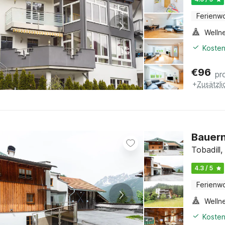
Ferienw
Welln
Kosten
€
96
pr
+
Zusätzl
Bauern
Tobadill,
4.3 / 5
Ferienw
Welln
Kosten