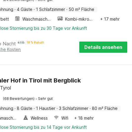
ohnung
·
4 Gäste
·
1 Schlafzimmer
·
50 m² Fläche
rbett
Waschmaschine
Kombi-mikrowelle
+ 17 mehr
lose Stornierung bis zu 30 Tage vor Ankunft
o Nacht
€
115
18 % Rabatt
Details ansehen
iche Kosten
ler Hof in Tirol mit Bergblick
 Tyrol
·
(68 Bewertungen)
Sehr gut
ohnung
·
8 Gäste
·
1 Haustier
·
3 Schlafzimmer
·
80 m² Fläche
Waschmaschine
Wellness
Wifi
+ 18 mehr
lose Stornierung bis zu 14 Tage vor Ankunft