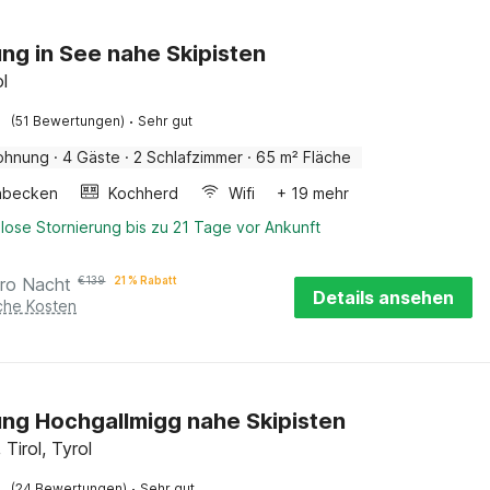
g in See nahe Skipisten
ol
·
(51 Bewertungen)
Sehr gut
ohnung
·
4 Gäste
·
2 Schlafzimmer
·
65 m² Fläche
hbecken
Kochherd
Wifi
+ 19 mehr
lose Stornierung bis zu 21 Tage vor Ankunft
ro Nacht
€
139
21 % Rabatt
Details ansehen
iche Kosten
g Hochgallmigg nahe Skipisten
Tirol, Tyrol
·
(24 Bewertungen)
Sehr gut