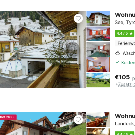
Wohnun
See, Tyr
4.4 / 5
Ferienw
Wasc
Kosten
€
105
p
+
Zusätzl
Wohnun
nner 2025
Landeck, 
4.4 / 5