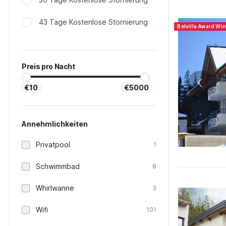
43 Tage Kostenlose Stornierung
Belvilla Award Wi
Preis pro Nacht
€10
€5000
Annehmlichkeiten
Privatpool
1
Schwimmbad
8
Whirlwanne
3
Wifi
101