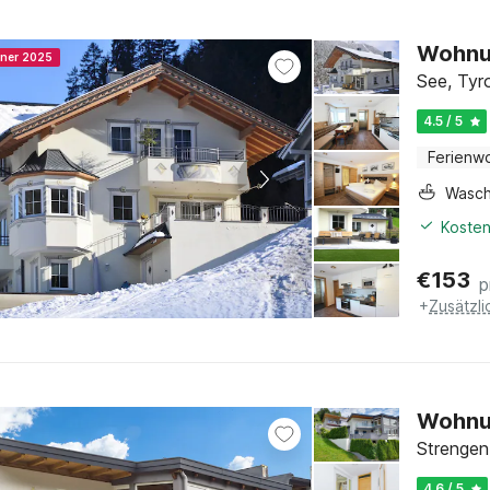
Wohnun
nner 2025
See, Tyr
4.5 / 5
Ferienw
Wasc
Kosten
€
153
p
+
Zusätzl
Wohnun
Strengen
4.6 / 5