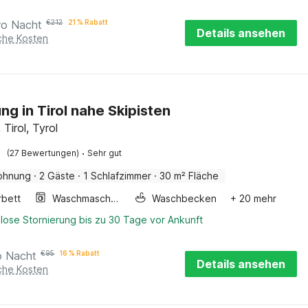
ro Nacht
€
212
21 % Rabatt
Details ansehen
iche Kosten
g in Tirol nahe Skipisten
Tirol, Tyrol
·
(27 Bewertungen)
Sehr gut
ohnung
·
2 Gäste
·
1 Schlafzimmer
·
30 m² Fläche
rbett
Waschmaschine
Waschbecken
+ 20 mehr
lose Stornierung bis zu 30 Tage vor Ankunft
o Nacht
€
95
16 % Rabatt
Details ansehen
iche Kosten