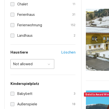
Chalet
11
Ferienhaus
31
Ferienwohnung
152
Landhaus
2
Haustiere
Löschen
Not allowed
Kinderspielplatz
Babybett
3
Belvilla Award Wi
Außenspiele
18