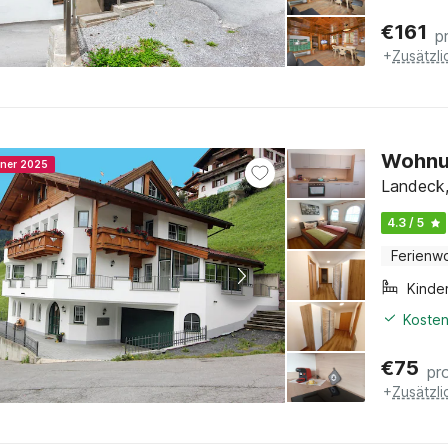
€
161
p
+
Zusätzl
Wohnun
nner 2025
Landeck, 
4.3 / 5
Ferienw
Kinde
Kosten
€
75
pr
+
Zusätzl