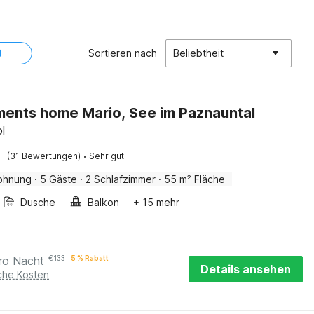
Sortieren nach
Beliebtheit
ents home Mario, See im Paznauntal
ol
·
(31 Bewertungen)
Sehr gut
ohnung
·
5 Gäste
·
2 Schlafzimmer
·
55 m² Fläche
Dusche
Balkon
+ 15 mehr
ro Nacht
€
133
5 % Rabatt
Details ansehen
iche Kosten