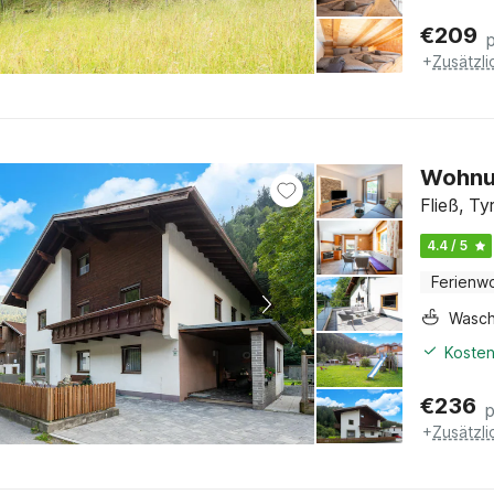
€
209
+
Zusätzl
Wohnun
Fließ, Ty
4.4 / 5
Ferienw
Wasc
Kosten
€
236
+
Zusätzl