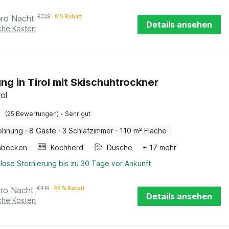
pro Nacht
€
239
8 % Rabatt
Details ansehen
iche Kosten
g in Tirol mit Skischuhtrockner
rol
·
(25 Bewertungen)
Sehr gut
ohnung
·
8 Gäste
·
3 Schlafzimmer
·
110 m² Fläche
hbecken
Kochherd
Dusche
+ 17 mehr
lose Stornierung bis zu 30 Tage vor Ankunft
pro Nacht
€
316
26 % Rabatt
Details ansehen
iche Kosten