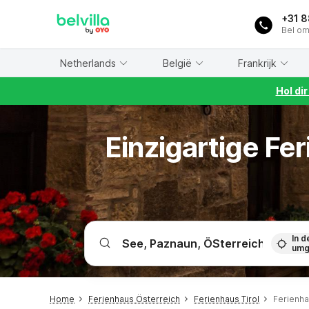
WIZARD MEMBER
+31 
Bel om
Netherlands
België
Frankrijk
Hol di
Einzigartige Fe
In d
umg
Home
Ferienhaus Österreich
Ferienhaus Tirol
Ferienha