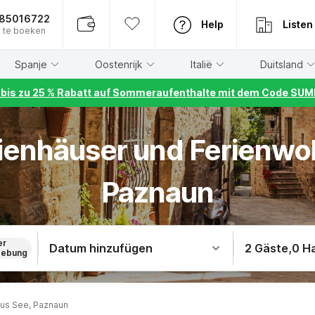
885016722
Help
Listen
 te boeken
Spanje
Oostenrijk
Italië
Duitsland
r bis zu 25 % Rabatt auf Sommeraufenthalte mit dem Code S
rienhäuser und Ferienw
Paznaun
er
Datum hinzufügen
2 Gäste
,
0 H
ebung
us See, Paznaun