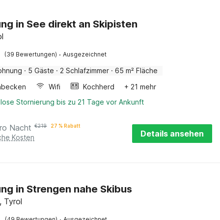
g in See direkt an Skipisten
ol
·
(39 Bewertungen)
Ausgezeichnet
ohnung
·
5 Gäste
·
2 Schlafzimmer
·
65 m² Fläche
hbecken
Wifi
Kochherd
+ 21 mehr
lose Stornierung bis zu 21 Tage vor Ankunft
ro Nacht
€
219
27 % Rabatt
Details ansehen
iche Kosten
g in Strengen nahe Skibus
, Tyrol
·
(49 Bewertungen)
Ausgezeichnet