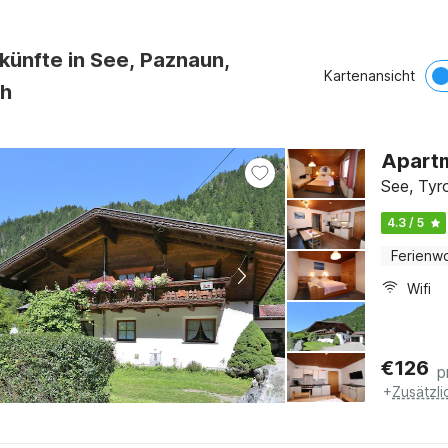
künfte in See, Paznaun,
Kartenansicht
ch
Apartm
See, Tyr
4.3 / 5
Ferienw
Wifi
€
126
p
+
Zusätzl