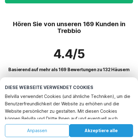
Hören Sie von unseren 169 Kunden in
Trebbio
4.4/5
Basierend auf mehr als 169 Bewertungen zu 132 Häusern
DIESE WEBSEITE VERWENDET COOKIES
Beliebteste Reiseziele für Urlaub
Belvilla verwendet Cookies (und ähnliche Techniken), um die
Benutzerfreundlichkeit der Website zu erhöhen und die
Top-Städte mit Top-Annehmlichkeiten für den Urlaub
Website persönlicher zu gestalten. Mit diesen Cookies
Kinderfreundliche Ferienunterkünfte arezzo
können Belvilla und Dritte Ihnen auf und eventuell auch
Beliebte Ausstattungen für Urlaub in Trebbio
Kinderfreundliche Ferienunterkünfte monte-san-savino
außerhalb unserer Website folgen, um Werbung Ihren
Ferienhaus mit Garten
Anpassen
Akzeptiere alle
Beliebte Städte für den Urlaub in Toskana
Interessen anzupassen und das Teilen von Informationen über
Kinderfreundliche Ferienunterkünfte ciggiano
Kinderfreundliche Ferienunterkünfte
Startseite
Wunschliste
Buchungen
Konto