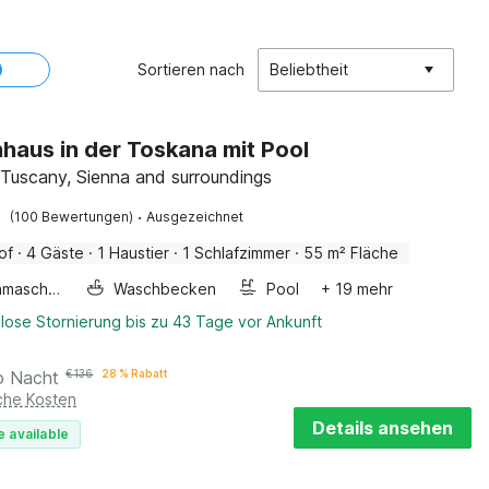
Sortieren nach
Beliebtheit
haus in der Toskana mit Pool
 Tuscany, Sienna and surroundings
·
(100 Bewertungen)
Ausgezeichnet
of
·
4 Gäste
·
1 Haustier
·
1 Schlafzimmer
·
55 m² Fläche
Waschmaschine
Waschbecken
Pool
+ 19 mehr
lose Stornierung bis zu 43 Tage vor Ankunft
o Nacht
€
136
28 % Rabatt
iche Kosten
Details ansehen
e available