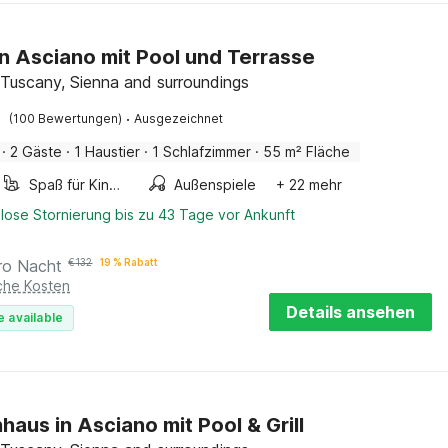
in Asciano mit Pool und Terrasse
 Tuscany, Sienna and surroundings
·
(100 Bewertungen)
Ausgezeichnet
·
2 Gäste
·
1 Haustier
·
1 Schlafzimmer
·
55 m² Fläche
Spaß für Kinder
Außenspiele
+ 22 mehr
lose Stornierung bis zu 43 Tage vor Ankunft
ro Nacht
€
132
19 % Rabatt
iche Kosten
Details ansehen
e available
haus in Asciano mit Pool & Grill