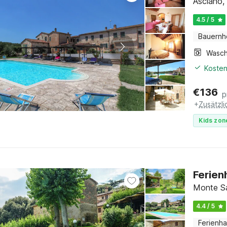
Asciano,
4.5 / 5
Bauernh
Kosten
€
136
p
+
Zusätzl
Kids zon
Ferien
Monte Sa
4.4 / 5
Ferienh