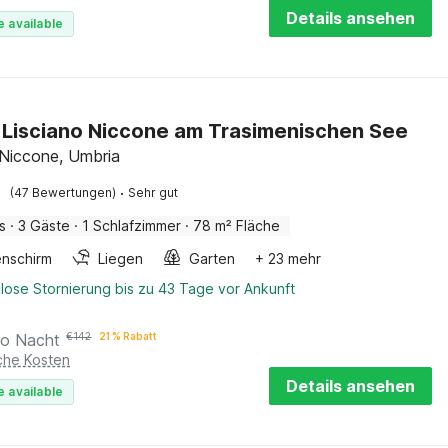
Details ansehen
e available
in Lisciano Niccone am Trasimenischen See
 Niccone, Umbria
·
(47 Bewertungen)
Sehr gut
s
·
3 Gäste
·
1 Schlafzimmer
·
78 m² Fläche
nschirm
Liegen
Garten
+ 23 mehr
lose Stornierung bis zu 43 Tage vor Ankunft
ro Nacht
€
142
21 % Rabatt
iche Kosten
Details ansehen
e available