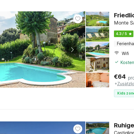
Friedl
Monte Sa
4.3 / 5
Ferienh
Wifi
Kosten
€
64
pr
+
Zusätzl
Kids zon
Ruhige
Castiglio