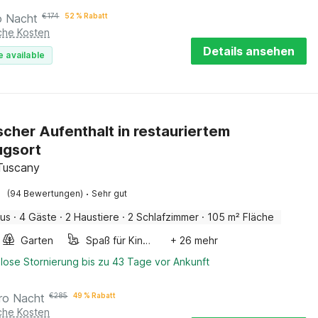
o Nacht
€
174
52 % Rabatt
iche Kosten
Details ansehen
e available
scher Aufenthalt in restauriertem
ugsort
 Tuscany
·
(94 Bewertungen)
Sehr gut
aus
·
4 Gäste
·
2 Haustiere
·
2 Schlafzimmer
·
105 m² Fläche
Garten
Spaß für Kinder
+ 26 mehr
lose Stornierung bis zu 43 Tage vor Ankunft
ro Nacht
€
285
49 % Rabatt
iche Kosten