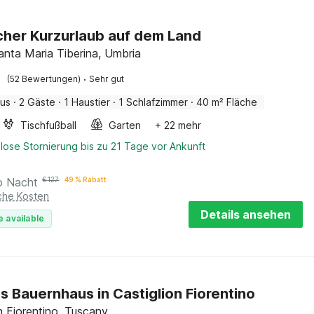
icher Kurzurlaub auf dem Land
nta Maria Tiberina, Umbria
·
(52 Bewertungen)
Sehr gut
aus
·
2 Gäste
·
1 Haustier
·
1 Schlafzimmer
·
40 m² Fläche
Tischfußball
Garten
+ 22 mehr
lose Stornierung bis zu 21 Tage vor Ankunft
o Nacht
€
127
49 % Rabatt
iche Kosten
Details ansehen
e available
s Bauernhaus in Castiglion Fiorentino
n Fiorentino, Tuscany