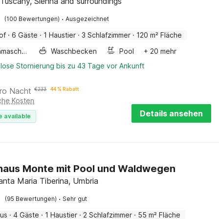
 Tuscany, Sienna and surroundings
·
(100 Bewertungen)
Ausgezeichnet
of
·
6 Gäste
·
1 Haustier
·
3 Schlafzimmer
·
120 m² Fläche
Waschmaschine
Waschbecken
Pool
+ 20 mehr
lose Stornierung bis zu 43 Tage vor Ankunft
ro Nacht
€
233
44 % Rabatt
iche Kosten
Details ansehen
e available
haus Monte mit Pool und Waldwegen
nta Maria Tiberina, Umbria
·
(95 Bewertungen)
Sehr gut
aus
·
4 Gäste
·
1 Haustier
·
2 Schlafzimmer
·
55 m² Fläche