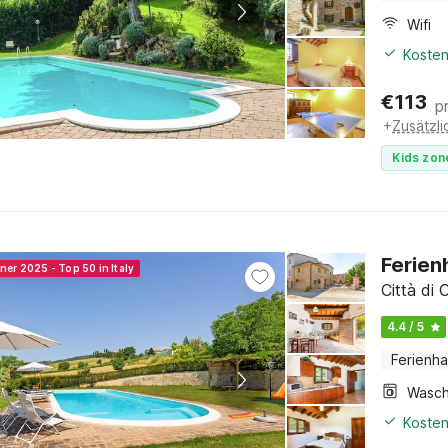
Wifi
Kosten
€
113
p
+
Zusätzl
Kids zon
Ferien
ner 2025 - Top 50 in Italy
Città di 
4.4 / 5
Ferienh
Kosten