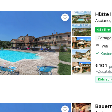
Hütte 
Asciano,
4.5 / 5
Cottage
Wifi
Kosten
€
101
p
+
Zusätzl
Kids zon
Bauern