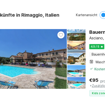
künfte in Rimaggio, Italien
Kartenansicht
Bauern
Asciano,
4.5 / 5
Bauernh
Kosten
€
95
pr
+
Zusätzl
Kids zon