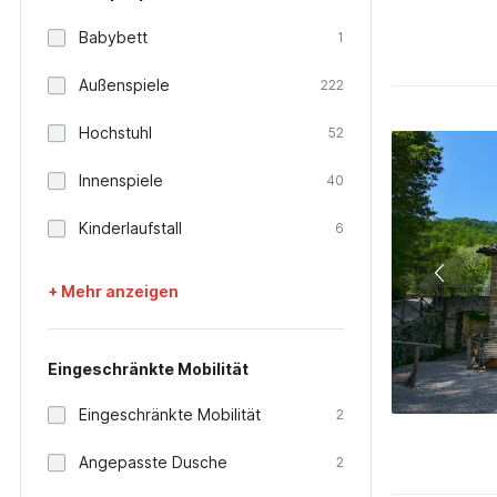
Babybett
1
Außenspiele
222
Hochstuhl
52
Innenspiele
40
Kinderlaufstall
6
+ Mehr anzeigen
Eingeschränkte Mobilität
Eingeschränkte Mobilität
2
Angepasste Dusche
2