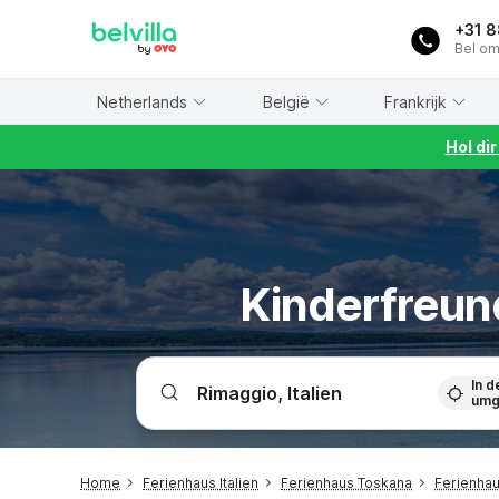
WIZARD MEMBER
+31 
Bel om
Netherlands
België
Frankrijk
Hol di
Kinderfreun
In d
umg
Home
Ferienhaus Italien
Ferienhaus Toskana
Ferienha