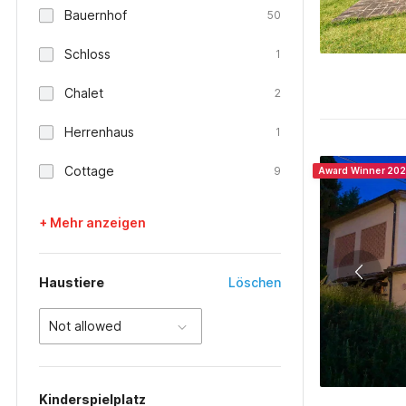
Bauernhof
50
Schloss
1
Chalet
2
Herrenhaus
1
Cottage
9
Award Winner 20
+ Mehr anzeigen
Haustiere
Löschen
Not allowed
Kinderspielplatz