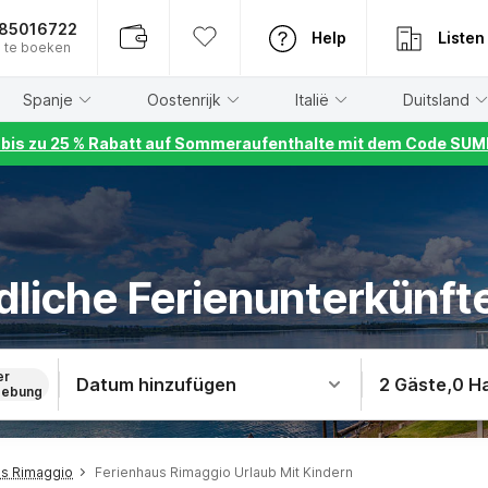
885016722
Help
Listen
 te boeken
Spanje
Oostenrijk
Italië
Duitsland
r bis zu 25 % Rabatt auf Sommeraufenthalte mit dem Code S
dliche Ferienunterkünfte
er
Datum hinzufügen
2 Gäste
,
0 H
ebung
us Rimaggio
Ferienhaus Rimaggio Urlaub Mit Kindern