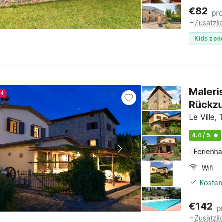
€
82
pr
+
Zusätzl
Kids zon
Maleri
24
Rückz
Le Ville,
4.4 / 5
Ferienh
Wifi
Kosten
€
142
p
+
Zusätzl