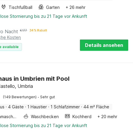
Tischfußball
Garten
+ 26 mehr
lose Stornierung bis zu 21 Tage vor Ankunft
ro Nacht
€
177
34 % Rabatt
iche Kosten
Details ansehen
e available
haus in Umbrien mit Pool
Castello, Umbria
·
(149 Bewertungen)
Sehr gut
aus
·
4 Gäste
·
1 Haustier
·
1 Schlafzimmer
·
44 m² Fläche
Waschmaschine
Waschbecken
Kochherd
+ 20 mehr
lose Stornierung bis zu 21 Tage vor Ankunft