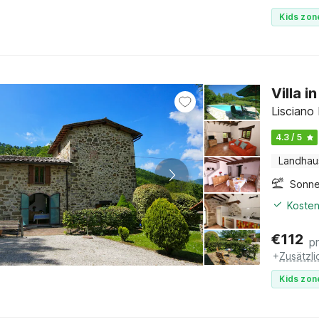
Kids zon
Villa 
Lisciano
4.3 / 5
Landhau
Sonne
Kosten
€
112
p
+
Zusätzl
Kids zon