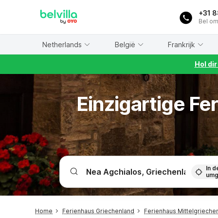
WIZARD MEMBER
+31 
Bel om
Netherlands
België
Frankrijk
Hol di
Einzigartige F
In d
umg
Home
Ferienhaus Griechenland
Ferienhaus Mittelgrieche