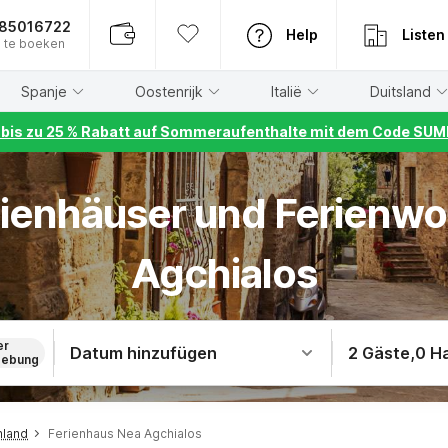
885016722
Help
Listen
 te boeken
Spanje
Oostenrijk
Italië
Duitsland
r bis zu 25 % Rabatt auf Sommeraufenthalte mit dem Code S
erienhäuser und Ferienw
Agchialos
er
Datum hinzufügen
2 Gäste
,
0 H
ebung
nland
Ferienhaus Nea Agchialos