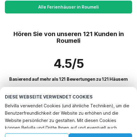
Alle Ferienhäuser in Roumeli
Hören Sie von unseren 121 Kunden in
Roumeli
4.5/5
Basierend auf mehr als 121 Bewertungen zu 121 Häusern
DIESE WEBSEITE VERWENDET COOKIES
Beliebteste Reiseziele für Urlaub
Belvilla verwendet Cookies (und ähnliche Techniken), um die
Benutzerfreundlichkeit der Website zu erhöhen und die
Top-Städte mit Top-Annehmlichkeiten für den Urlaub
Website persönlicher zu gestalten. Mit diesen Cookies
Kinderfreundliche Ferienunterkünfte eleftherna
können Belvilla und Dritte Ihnen auf und eventuell auch
Beliebte Ausstattungen für Urlaub in Roumeli
Kinderfreundliche Ferienunterkünfte roussospiti
außerhalb unserer Website folgen, um Werbung Ihren