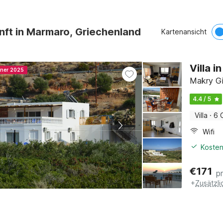
nft in Marmaro, Griechenland
Kartenansicht
Villa 
nner 2025
Makry Gi
4.4 / 5
Villa
·
6 
Wifi
Kosten
€
171
p
+
Zusätzl