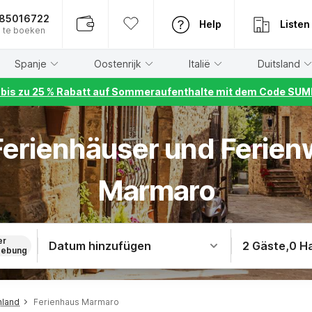
885016722
Help
Listen
 te boeken
Spanje
Oostenrijk
Italië
Duitsland
r bis zu 25 % Rabatt auf Sommeraufenthalte mit dem Code S
 Ferienhäuser und Ferie
Marmaro
er
Datum hinzufügen
2 Gäste
,
0 H
ebung
nland
Ferienhaus Marmaro