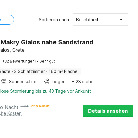
Sortieren nach
Beliebtheit
in Makry Gialos nahe Sandstrand
alos, Crete
·
(32 Bewertungen)
Sehr gut
Gäste
·
3 Schlafzimmer
·
160 m² Fläche
Sonnenschirm
Liegen
+ 28 mehr
lose Stornierung bis zu 43 Tage vor Ankunft
ro Nacht
€
224
22 % Rabatt
Details ansehen
iche Kosten