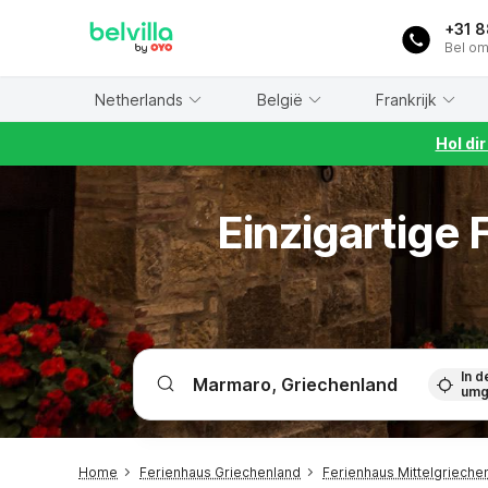
WIZARD MEMBER
+31 
Bel om
Netherlands
België
Frankrijk
Hol di
Einzigartige
In d
umg
Home
Ferienhaus Griechenland
Ferienhaus Mittelgrieche