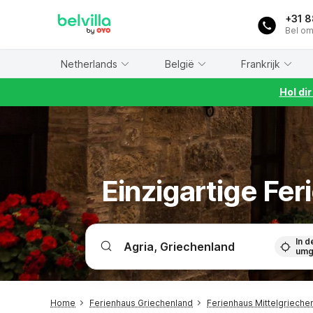
WIZARD MEMBER
+31 
Bel om
Netherlands
België
Frankrijk
Hol di
Einzigartige Fe
In d
umg
Home
Ferienhaus Griechenland
Ferienhaus Mittelgrieche