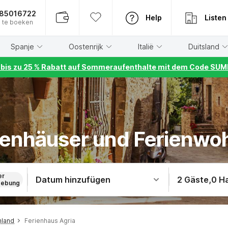
885016722
Help
Listen
 te boeken
Spanje
Oostenrijk
Italië
Duitsland
r bis zu 25 % Rabatt auf Sommeraufenthalte mit dem Code S
rienhäuser und Ferienwo
er
Datum hinzufügen
2 Gäste
,
0 H
ebung
nland
Ferienhaus Agria