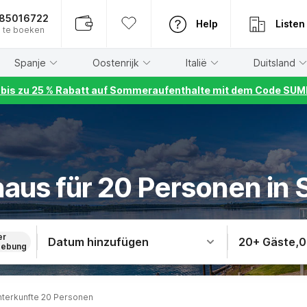
885016722
Help
Listen
 te boeken
Spanje
Oostenrijk
Italië
Duitsland
r bis zu 25 % Rabatt auf Sommeraufenthalte mit dem Code S
haus für 20 Personen in 
er
Datum hinzufügen
20+ Gäste
,
0
ebung
terkunfte 20 Personen