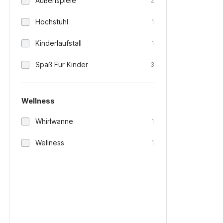
Außenspiele
2
Hochstuhl
1
Kinderlaufstall
1
Spaß Für Kinder
3
Wellness
Whirlwanne
1
Wellness
1