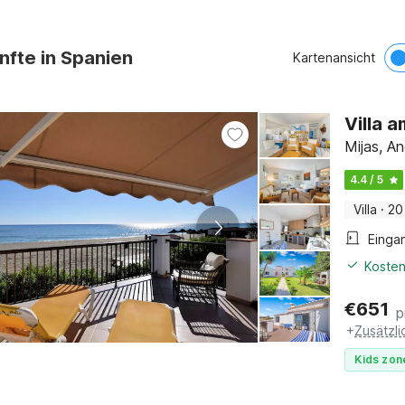
nfte in Spanien
Kartenansicht
Villa 
Mijas, An
4.4 / 5
Villa
·
20
Einga
Kosten
€
651
p
+
Zusätzl
Kids zon