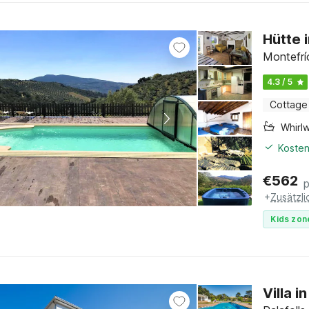
Hütte 
Montefrío
4.3 / 5
Cottage
Whirl
Kosten
€
562
+
Zusätzl
Kids zon
Villa 