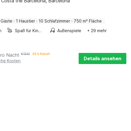
s, Costa the Barcelona, Barcelona
 Gäste
·
1 Haustier
·
10 Schlafzimmer
·
750 m² Fläche
n
Spaß für Kinder
Außenspiele
+ 29 mehr
pro Nacht
€
1232
28 % Rabatt
Details ansehen
iche Kosten