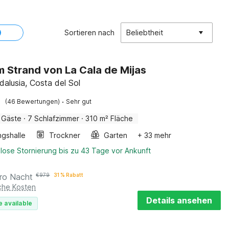
Sortieren nach
Beliebtheit
am Strand von La Cala de Mijas
dalusia, Costa del Sol
·
(46 Bewertungen)
Sehr gut
 Gäste
·
7 Schlafzimmer
·
310 m² Fläche
ngshalle
Trockner
Garten
+ 33 mehr
lose Stornierung bis zu 43 Tage vor Ankunft
ro Nacht
€
979
31 % Rabatt
iche Kosten
Details ansehen
e available