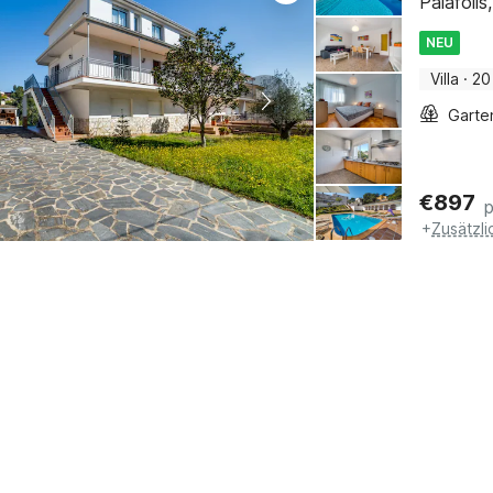
Palafoll
NEU
Villa
·
20
Garte
€
897
+
Zusätzl