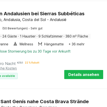
in Andalusien bei Sierras Subbéticas
, Andalusia, Costa del Sol - Andalusië
·
(50 Bewertungen)
Sehr gut
·
24 Gäste
·
1 Haustier
·
9 Schlafzimmer
·
380 m² Fläche
wanne
Wellness
Hängematte
+ 36 mehr
lose Stornierung bis zu 30 Tage vor Ankunft
pro Nacht
€
751
22 % Rabatt
iche Kosten
Details ansehen
e available
in Sant Genís nahe Costa Brava Strände