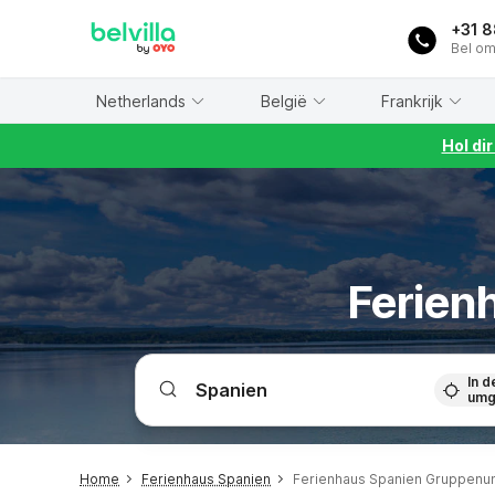
WIZARD MEMBER
+31 
Bel om
Netherlands
België
Frankrijk
Hol di
Ferien
In d
umg
Home
Ferienhaus Spanien
Ferienhaus Spanien Gruppenun