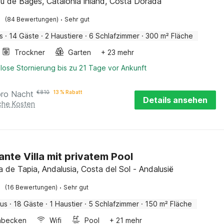
ou de Bages, Catalonia inland, Costa Dorada
·
(84 Bewertungen)
Sehr gut
s
·
14 Gäste
·
2 Haustiere
·
6 Schlafzimmer
·
300 m² Fläche
Trockner
Garten
+ 23 mehr
lose Stornierung bis zu 21 Tage vor Ankunft
pro Nacht
€
810
13 % Rabatt
Details ansehen
iche Kosten
nte Villa mit privatem Pool
a de Tapia, Andalusia, Costa del Sol - Andalusië
·
(16 Bewertungen)
Sehr gut
aus
·
18 Gäste
·
1 Haustier
·
5 Schlafzimmer
·
150 m² Fläche
hbecken
Wifi
Pool
+ 21 mehr