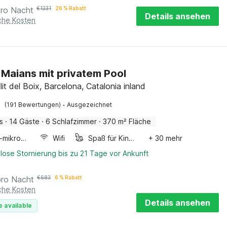
pro Nacht
€
1231
26 % Rabatt
Details ansehen
iche Kosten
in Maians mit privatem Pool
llit del Boix, Barcelona, Catalonia inland
·
(191 Bewertungen)
Ausgezeichnet
s
·
14 Gäste
·
6 Schlafzimmer
·
370 m² Fläche
Kombi-mikrowelle
Wifi
Spaß für Kinder
+ 30 mehr
lose Stornierung bis zu 21 Tage vor Ankunft
pro Nacht
€
683
6 % Rabatt
iche Kosten
Details ansehen
e available