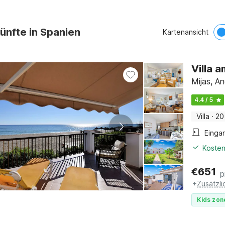
ünfte in Spanien
Kartenansicht
Villa 
Mijas, An
4.4 / 5
Villa
·
20
Einga
Kosten
€
651
p
+
Zusätzl
Kids zon