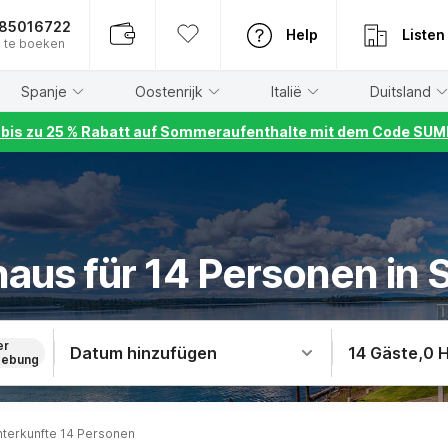
885016722
Help
Listen
 te boeken
Spanje
Oostenrijk
Italië
Duitsland
r bis zu 25 % Rabatt auf Sommeraufenthalte mit dem Code S
haus für 14 Personen in 
er
Datum hinzufügen
14 Gäste
,
0 
ebung
terkunfte 14 Personen