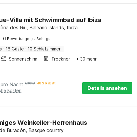
ue-Villa mit Schwimmbad auf Ibiza
ària des Riu, Balearic islands, Ibiza
·
(1 Bewertungen)
Sehr gut
s
·
18 Gäste
·
10 Schlafzimmer
Sonnenschirm
Trockner
+ 30 mehr
pro Nacht
€
3018
48 % Rabatt
Details ansehen
iche Kosten
iges Weinkeller-Herrenhaus
as de Buradón, Basque country