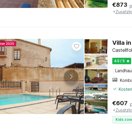
€
873
+
Zusätzl
Villa 
nner 2025
Castellfo
4.5 / 5
Landhau
Kosten
€
607
+
Zusätzl
Kids zon