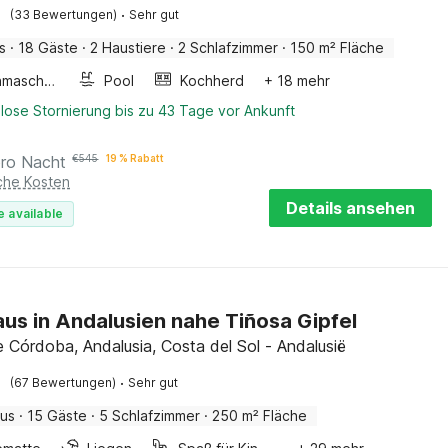
·
(33 Bewertungen)
Sehr gut
s
·
18 Gäste
·
2 Haustiere
·
2 Schlafzimmer
·
150 m² Fläche
Waschmaschine
Pool
Kochherd
+ 18 mehr
lose Stornierung bis zu 43 Tage vor Ankunft
pro Nacht
€
545
19 % Rabatt
iche Kosten
Details ansehen
e available
us in Andalusien nahe Tiñosa Gipfel
e Córdoba, Andalusia, Costa del Sol - Andalusië
·
(67 Bewertungen)
Sehr gut
aus
·
15 Gäste
·
5 Schlafzimmer
·
250 m² Fläche