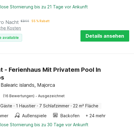
lose Stornierung bis zu 21 Tage vor Ankunft
ro Nacht
€
944
55 % Rabatt
iche Kosten
Details ansehen
e available
t - Ferienhaus Mit Privatem Pool In
os
Balearic islands, Majorca
·
(16 Bewertungen)
Ausgezeichnet
 Gäste
·
1 Haustier
·
7 Schlafzimmer
·
22 m² Fläche
mmer
Außenspiele
Backofen
+ 24 mehr
lose Stornierung bis zu 30 Tage vor Ankunft