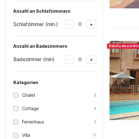
Anzahl an Schlafzimmern
Schlafzimmer (min.)
0
-
+
Anzahl an Badezimmern
Belvilla Award Wi
Badezimmer (min)
0
-
+
Kategorien
Chalet
3
Cottage
4
Ferienhaus
5
Villa
11