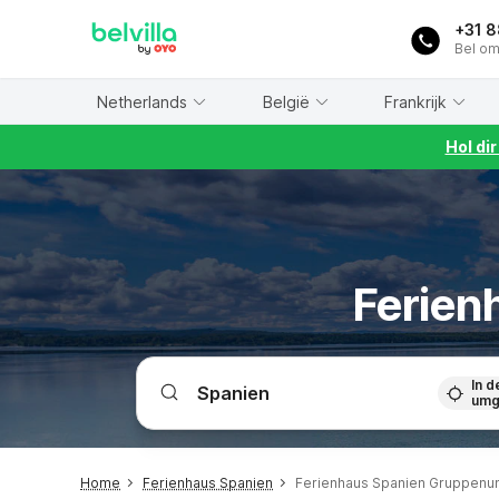
WIZARD MEMBER
+31 
Bel om
Netherlands
België
Frankrijk
Hol di
Ferien
In d
umg
Home
Ferienhaus Spanien
Ferienhaus Spanien Gruppenun