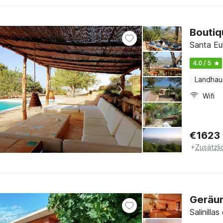
Boutiq
Santa Eul
4.0 / 5
Landhau
Wifi
€
1623
+
Zusätzl
Geräum
Salinill