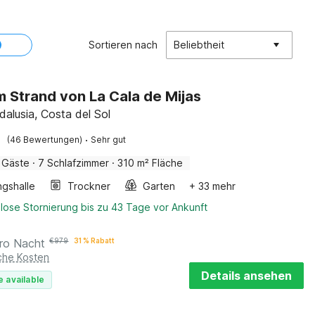
Sortieren nach
Beliebtheit
am Strand von La Cala de Mijas
dalusia, Costa del Sol
·
(46 Bewertungen)
Sehr gut
 Gäste
·
7 Schlafzimmer
·
310 m² Fläche
ngshalle
Trockner
Garten
+ 33 mehr
lose Stornierung bis zu 43 Tage vor Ankunft
ro Nacht
€
979
31 % Rabatt
iche Kosten
Details ansehen
e available