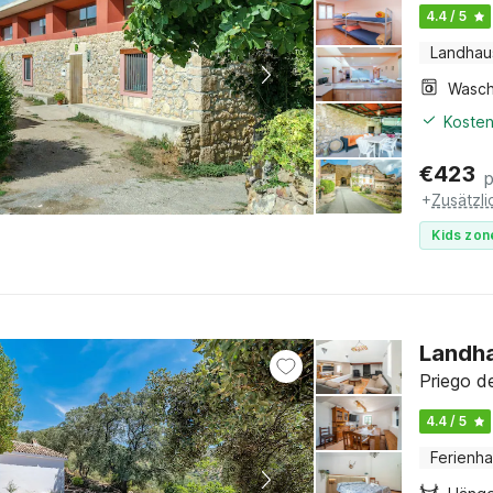
4.4 / 5
Landhau
Kosten
€
423
+
Zusätzl
Kids zon
Landha
Priego d
4.4 / 5
Ferienh