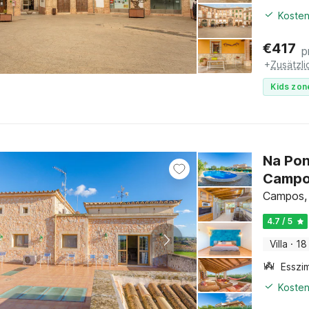
Kosten
€
417
p
+
Zusätzl
Kids zon
Na Pon
Camp
Campos, 
4.7 / 5
Villa
·
18
Esszi
Kosten