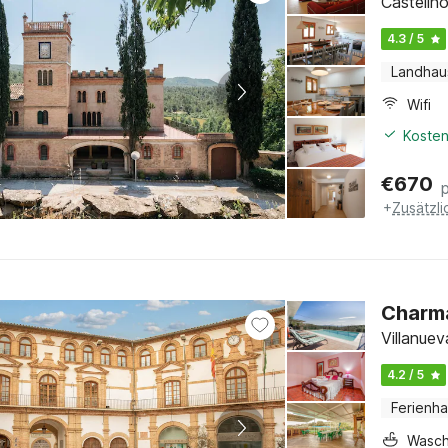
Castelln
4.3 / 5
Landhau
Wifi
Kosten
€
670
+
Zusätzl
Charma
Villanuev
4.2 / 5
Ferienh
Wasc