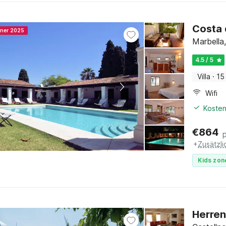
Costa 
nner 2025
Marbella,
4.5 / 5
Villa
·
15
Wifi
Kosten
€
864
+
Zusätzl
Kids zon
Herren