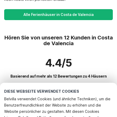
Alle Ferienhäuser in Costa de Valencia
Hören Sie von unseren 12 Kunden in Costa
de Valencia
4.4/5
Basierend auf mehr als 12 Bewertungen zu 4 Häusern
DIESE WEBSEITE VERWENDET COOKIES
Beliebteste Reiseziele für Urlaub
Belvilla verwendet Cookies (und ähnliche Techniken), um die
Benutzerfreundlichkeit der Website zu erhöhen und die
Beliebte Ausstattungen für Urlaub in Costa de valencia
Website persönlicher zu gestalten. Mit diesen Cookies
Ferienhaus auf einem Ferienpark