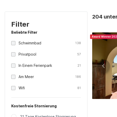
204 unter
Filter
Beliebte Filter
Award Winner 20
Schwimmbad
138
Privatpool
57
In Einem Ferienpark
21
Am Meer
186
Wifi
81
Kostenfreie Stornierung
21 Tage Kostenlose Stornierung