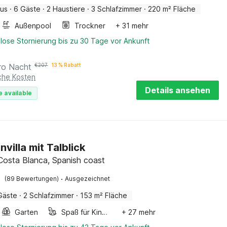
aus
·
6 Gäste
·
2 Haustiere
·
3 Schlafzimmer
·
220 m² Fläche
Außenpool
Trockner
+ 31 mehr
lose Stornierung bis zu 30 Tage vor Ankunft
ro Nacht
€
207
13 % Rabatt
iche Kosten
Details ansehen
e available
nvilla mit Talblick
 Costa Blanca, Spanish coast
·
(89 Bewertungen)
Ausgezeichnet
Gäste
·
2 Schlafzimmer
·
153 m² Fläche
Garten
Spaß für Kinder
+ 27 mehr