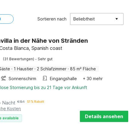
Sortieren nach
Beliebtheit
villa in der Nähe von Stränden
 Costa Blanca, Spanish coast
·
(31 Bewertungen)
Sehr gut
Gäste
·
1 Haustier
·
2 Schlafzimmer
·
85 m² Fläche
Sonnenschirm
Eingangshalle
+ 30 mehr
lose Stornierung bis zu 21 Tage vor Ankunft
o Nacht
€
154
51 % Rabatt
iche Kosten
Details ansehen
e available