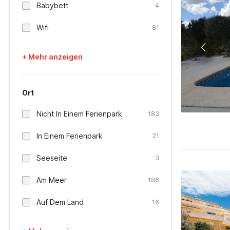
Babybett
4
Wifi
81
+ Mehr anzeigen
Ort
Nicht In Einem Ferienpark
183
In Einem Ferienpark
21
Seeseite
3
Am Meer
186
Auf Dem Land
16