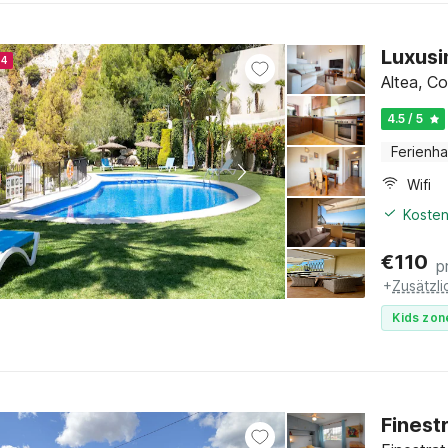
Luxusi
24
Altea, C
4.5 / 5
Ferienh
Wifi
Kosten
€
110
p
+
Zusätzl
Kids zon
Finestr