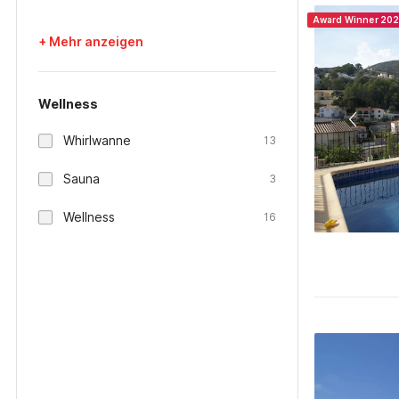
Award Winner 20
+ Mehr anzeigen
Wellness
Whirlwanne
13
Sauna
3
Wellness
16