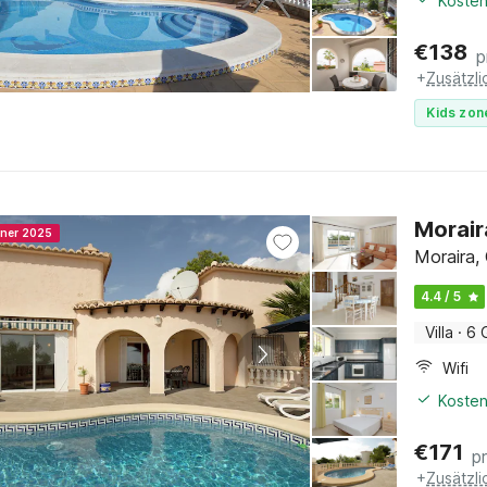
Kosten
€
138
p
+
Zusätzl
Kids zon
Morair
nner 2025
Moraira,
4.4 / 5
Villa
·
6 
Wifi
Kosten
€
171
p
+
Zusätzl