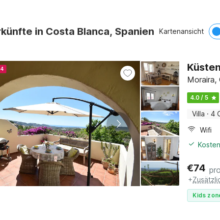
künfte in Costa Blanca, Spanien
Kartenansicht
Küsten
24
Moraira,
4.0 / 5
Villa
·
4 
Wifi
Kosten
€
74
pr
+
Zusätzl
Kids zon