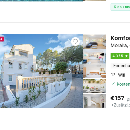
Kids zon
Komfor
24
Moraira,
4.3 / 5
Ferienh
Wifi
Kosten
€
157
p
+
Zusätzl