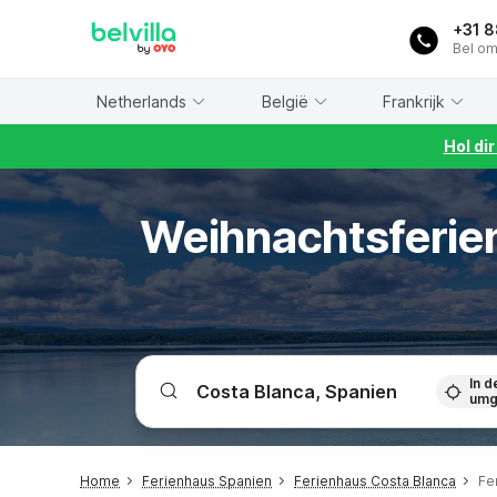
WIZARD MEMBER
+31 
Bel om
Netherlands
België
Frankrijk
Hol di
Weihnachtsferien
In d
umg
Home
Ferienhaus Spanien
Ferienhaus Costa Blanca
Fe