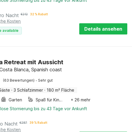
lose Stornierung bis zu 43 Tage vor Ankunft
ro Nacht
€
212
32 % Rabatt
iche Kosten
Details ansehen
e available
a Retreat mit Aussicht
 Costa Blanca, Spanish coast
·
(63 Bewertungen)
Sehr gut
Gäste
·
3 Schlafzimmer
·
180 m² Fläche
Garten
Spaß für Kinder
+ 26 mehr
lose Stornierung bis zu 43 Tage vor Ankunft
ro Nacht
€
287
39 % Rabatt
iche Kosten