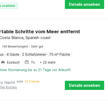
Details ansehen
e available
table Schritte vom Meer entfernt
 Costa Blanca, Spanish coast
·
(40 Bewertungen)
Sehr gut
aus
·
4 Gäste
·
2 Schlafzimmer
·
75 m² Fläche
Esstisch
Tv
+ 22 mehr
lose Stornierung bis zu 21 Tage vor Ankunft
ro Nacht
€
239
32 % Rabatt
Details ansehen
iche Kosten