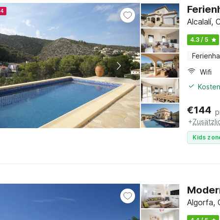
Ferienh
24
Alcalalí,
4.3 / 5
Ferienh
Wifi
Kosten
€
144
p
+
Zusätzl
Kids zon
Modern
Algorfa,