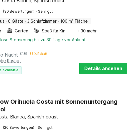
t, Costa Blanca, Spanish coast
·
(30 Bewertungen)
Sehr gut
aus
·
6 Gäste
·
3 Schlafzimmer
·
100 m² Fläche
n
Garten
Spaß für Kinder
+ 30 mehr
lose Stornierung bis zu 30 Tage vor Ankunft
ro Nacht
€
185
36 % Rabatt
iche Kosten
Details ansehen
e available
ow Orihuela Costa mit Sonnenuntergang
ol
Costa Blanca, Spanish coast
·
(26 Bewertungen)
Sehr gut