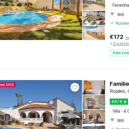
Ferienh
Wifi
Kosten
€
172
p
+
Zusätzl
Kids zon
Familie
nner 2025
Rojales,
4.5 / 5
Villa
·
4 
Wifi