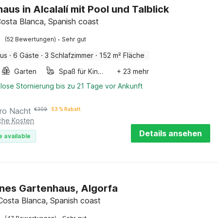
aus in Alcalalí mit Pool und Talblick
 Costa Blanca, Spanish coast
·
(52 Bewertungen)
Sehr gut
aus
·
6 Gäste
·
3 Schlafzimmer
·
152 m² Fläche
Garten
Spaß für Kinder
+ 23 mehr
lose Stornierung bis zu 21 Tage vor Ankunft
ro Nacht
€
309
53 % Rabatt
iche Kosten
Details ansehen
e available
es Gartenhaus, Algorfa
 Costa Blanca, Spanish coast