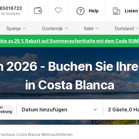
885016722
Help
Listen
 te boeken
Spanje
Oostenrijk
Italië
Duitsland
r bis zu 25 % Rabatt auf Sommeraufenthalte mit dem Code S
 2026 - Buchen Sie Ihre
in Costa Blanca
er
Datum hinzufügen
2 Gäste
,
0 H
ebung
rienhaus Costa Blanca Weihnachtsferien