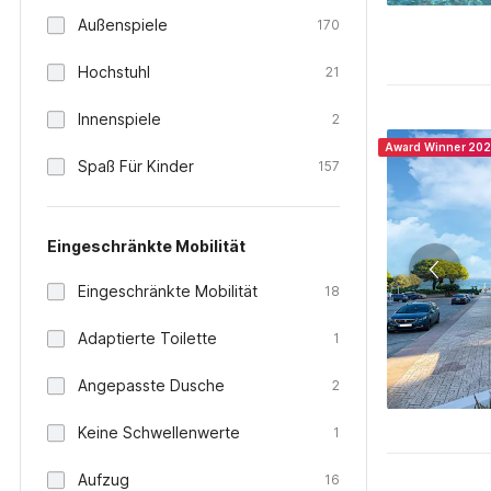
Außenspiele
170
Hochstuhl
21
Innenspiele
2
Award Winner 20
Spaß Für Kinder
157
Eingeschränkte Mobilität
Eingeschränkte Mobilität
18
Adaptierte Toilette
1
Angepasste Dusche
2
Keine Schwellenwerte
1
Aufzug
16