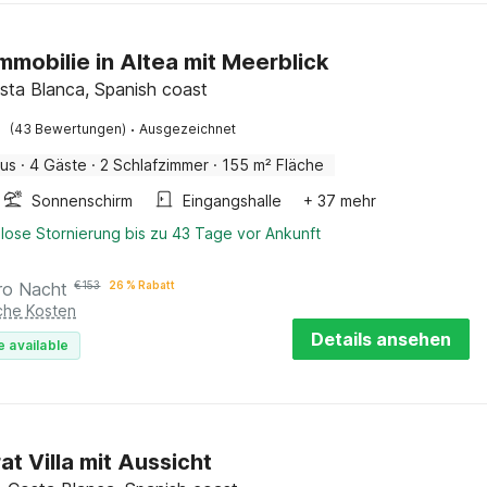
mmobilie in Altea mit Meerblick
osta Blanca, Spanish coast
·
(43 Bewertungen)
Ausgezeichnet
aus
·
4 Gäste
·
2 Schlafzimmer
·
155 m² Fläche
Sonnenschirm
Eingangshalle
+ 37 mehr
lose Stornierung bis zu 43 Tage vor Ankunft
ro Nacht
€
153
26 % Rabatt
iche Kosten
Details ansehen
e available
at Villa mit Aussicht