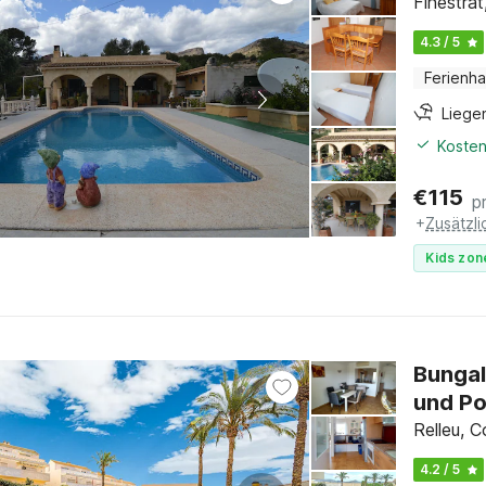
Finestra
4.3 / 5
Ferienh
Liege
Kosten
€
115
p
+
Zusätzl
Kids zon
Bungal
und Po
Relleu, 
4.2 / 5