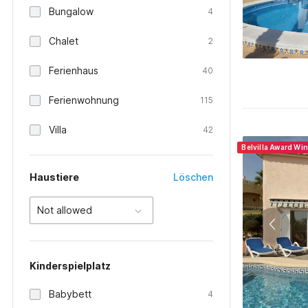
Bungalow
4
Chalet
2
Ferienhaus
40
Ferienwohnung
115
Villa
42
Belvilla Award Wi
Haustiere
Löschen
Not allowed
Kinderspielplatz
Babybett
4