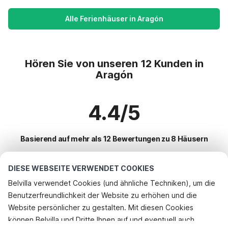
Alle Ferienhäuser in Aragón
Hören Sie von unseren 12 Kunden in
Aragón
4.4/5
Basierend auf mehr als 12 Bewertungen zu 8 Häusern
DIESE WEBSEITE VERWENDET COOKIES
Beliebteste Reiseziele für Urlaub
Belvilla verwendet Cookies (und ähnliche Techniken), um die
Benutzerfreundlichkeit der Website zu erhöhen und die
Beliebte Ausstattungen für Urlaub in Aragón
Website persönlicher zu gestalten. Mit diesen Cookies
Ferienhaus mit Schwimmbad
können Belvilla und Dritte Ihnen auf und eventuell auch
Top-Regionen mit Top-Annehmlichkeiten für den Urlaub