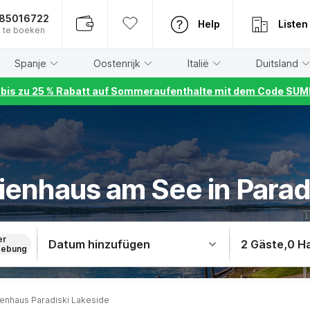
885016722
Help
Listen
 te boeken
Spanje
Oostenrijk
Italië
Duitsland
r bis zu 25 % Rabatt auf Sommeraufenthalte mit dem Code S
ienhaus am See in Parad
er
Datum hinzufügen
2 Gäste
,
0 H
ebung
ienhaus Paradiski Lakeside