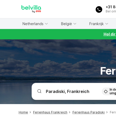
WIZARD MEMBER
+31 
Bel om
Netherlands
België
Frankrijk
Hol di
Fer
In d
umg
Home
Ferienhaus Frankreich
Ferienhaus Paradiski
Fer