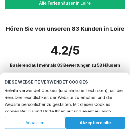
Alle Ferienhäuser in Loire
Hören Sie von unseren 83 Kunden in Loire
4.2/5
Basierend auf mehr als 83 Bewertungen zu 53 Häusern
DIESE WEBSEITE VERWENDET COOKIES
Beliebteste Reiseziele für Urlaub
Belvilla verwendet Cookies (und ähnliche Techniken), um die
Benutzerfreundlichkeit der Website zu erhöhen und die
Beliebte Ausstattungen für Urlaub in Loire
Telefonisch buchen
Website persönlicher zu gestalten. Mit diesen Cookies
Urlaub mit Hund - Haustierfreundliche Ferienunterkünfte
können Belvilla und Dritte Ihnen auf und eventuell auch
Top-Regionen mit Top-Annehmlichkeiten für den Urlaub
Kinderfreundliche Ferienunterkünfte
außerhalb unserer Website folgen, um Werbung Ihren
Kinderfreundliche Ferienunterkünfte sudfrankreich
Anpassen
Akzeptiere alle
Top-Städte mit Top-Annehmlichkeiten für den Urlaub
Interessen anzupassen und das Teilen von Informationen über
Ferienhaus mit Schwimmbad
Urlaub mit Hund - Haustierfreundliche Ferienunterkünfte ostfrankreich
Startseite
Wunschliste
Buchungen
Konto