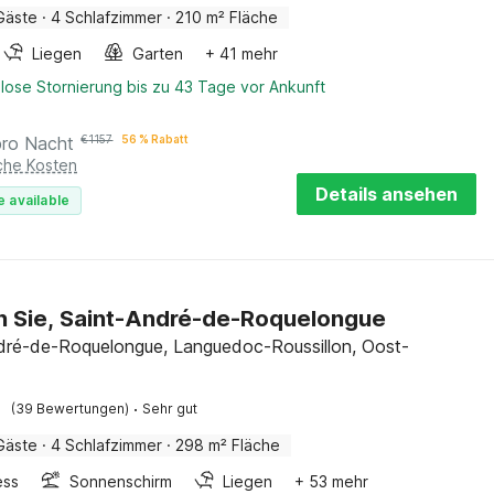
Gäste
·
4 Schlafzimmer
·
210 m² Fläche
Liegen
Garten
+ 41 mehr
lose Stornierung bis zu 43 Tage vor Ankunft
pro Nacht
€
1157
56 % Rabatt
iche Kosten
Details ansehen
e available
n Sie, Saint-André-de-Roquelongue
dré-de-Roquelongue, Languedoc-Roussillon, Oost-
·
(39 Bewertungen)
Sehr gut
Gäste
·
4 Schlafzimmer
·
298 m² Fläche
ess
Sonnenschirm
Liegen
+ 53 mehr