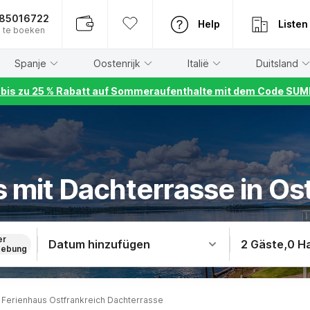
885016722
Help
Listen
 te boeken
Spanje
Oostenrijk
Italië
Duitsland
r bis zu 25 % Rabatt auf Sommeraufenthalte mit dem Code S
 mit Dachterrasse in Os
er
Datum hinzufügen
2 Gäste
,
0 H
ebung
Ferienhaus Ostfrankreich Dachterrasse