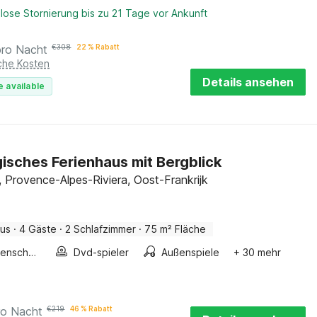
lose Stornierung bis zu 21 Tage vor Ankunft
pro Nacht
€
308
22 % Rabatt
iche Kosten
Details ansehen
e available
isches Ferienhaus mit Bergblick
 Provence-Alpes-Riviera, Oost-Frankrijk
aus
·
4 Gäste
·
2 Schlafzimmer
·
75 m² Fläche
Treppenschutzgitter
Dvd-spieler
Außenspiele
+ 30 mehr
ro Nacht
€
219
46 % Rabatt