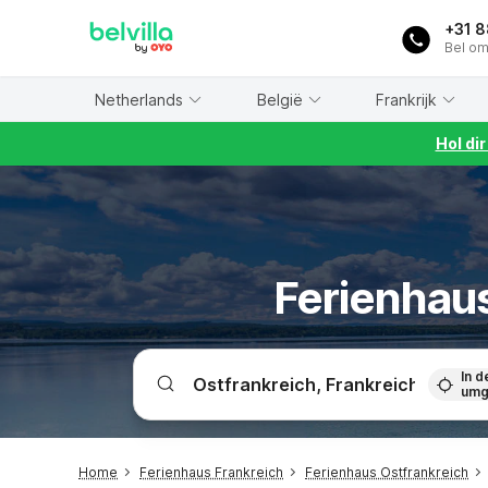
WIZARD MEMBER
+31 
Bel om
Netherlands
België
Frankrijk
Hol di
Ferienhaus
In d
umg
Home
Ferienhaus Frankreich
Ferienhaus Ostfrankreich