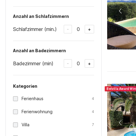
Anzahl an Schlafzimmern
Schlafzimmer (min.)
0
-
+
Anzahl an Badezimmern
Badezimmer (min)
0
-
+
Kategorien
Belvilla Award Wi
Ferienhaus
4
Ferienwohnung
4
Villa
7