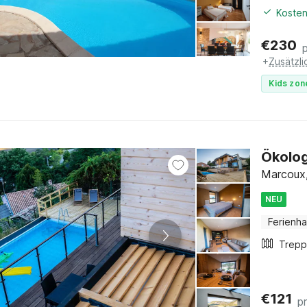
Kosten
€
230
+
Zusätzl
Kids zon
Ökolog
Marcoux,
NEU
Ferienh
€
121
p