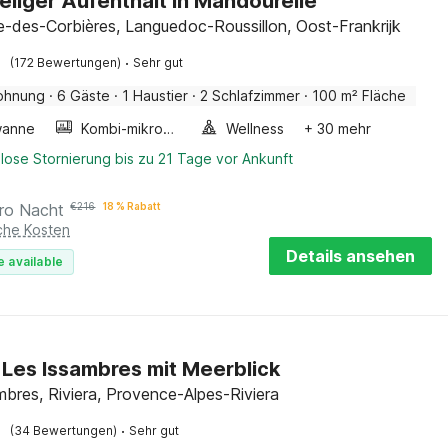
eliger Aufenthalt in Mandourelle
ue-des-Corbières, Languedoc-Roussillon, Oost-Frankrijk
·
(172 Bewertungen)
Sehr gut
ohnung
·
6 Gäste
·
1 Haustier
·
2 Schlafzimmer
·
100 m² Fläche
wanne
Kombi-mikrowelle
Wellness
+ 30 mehr
lose Stornierung bis zu 21 Tage vor Ankunft
ro Nacht
€
216
18 % Rabatt
iche Kosten
Details ansehen
e available
in Les Issambres mit Meerblick
mbres, Riviera, Provence-Alpes-Riviera
·
(34 Bewertungen)
Sehr gut