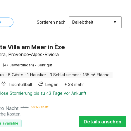
Sortieren nach
Beliebtheit
te Villa am Meer in Èze
iera, Provence-Alpes-Riviera
·
(47 Bewertungen)
Sehr gut
aus
·
6 Gäste
·
1 Haustier
·
3 Schlafzimmer
·
135 m² Fläche
Tischfußball
Liegen
+ 38 mehr
lose Stornierung bis zu 43 Tage vor Ankunft
ro Nacht
€
485
56 % Rabatt
iche Kosten
Details ansehen
e available