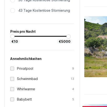
43 Tage Kostenlose Stornierung
Preis pro Nacht
€10
€5000
Annehmlichkeiten
Privatpool
9
Schwimmbad
13
Whirlwanne
4
Babybett
5