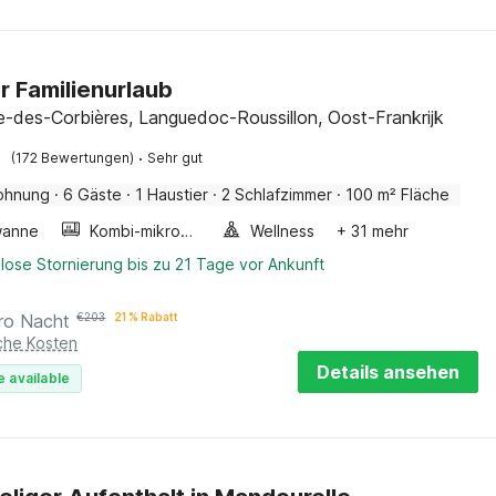
r Familienurlaub
ue-des-Corbières, Languedoc-Roussillon, Oost-Frankrijk
·
(172 Bewertungen)
Sehr gut
ohnung
·
6 Gäste
·
1 Haustier
·
2 Schlafzimmer
·
100 m² Fläche
wanne
Kombi-mikrowelle
Wellness
+ 31 mehr
lose Stornierung bis zu 21 Tage vor Ankunft
ro Nacht
€
203
21 % Rabatt
iche Kosten
Details ansehen
e available