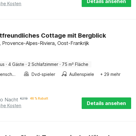
Details ansehen
iche Kosten
freundliches Cottage mit Bergblick
 Provence-Alpes-Riviera, Oost-Frankrijk
aus
·
4 Gäste
·
2 Schlafzimmer
·
75 m² Fläche
Treppenschutzgitter
Dvd-spieler
Außenspiele
+ 29 mehr
ro Nacht
€
219
46 % Rabatt
Details ansehen
iche Kosten