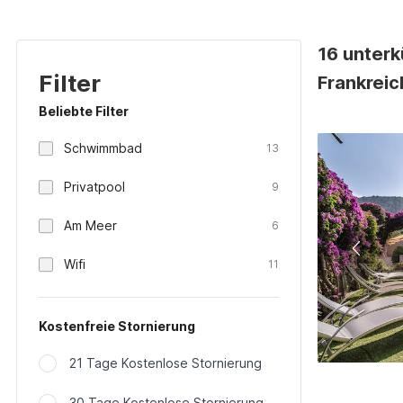
16 unterk
Filter
Frankreic
Beliebte Filter
Schwimmbad
13
Privatpool
9
Am Meer
6
Wifi
11
Kostenfreie Stornierung
21 Tage Kostenlose Stornierung
30 Tage Kostenlose Stornierung