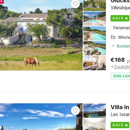
Glücks
24
Villesèq
4.4 / 5
Ferienw
Whirl
Kosten
€
168
p
+
Zusätzl
Kids zon
Villa 
Les Issa
4.4 / 5