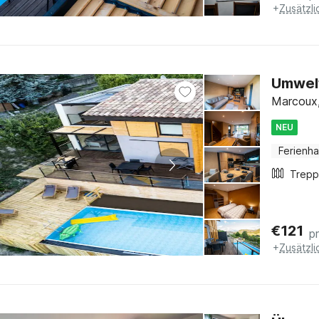
+
Zusätzl
Umwelt
Marcoux,
NEU
Ferienh
€
121
p
+
Zusätzl