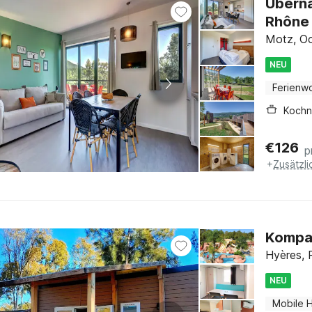
Überna
Rhône
Motz, Oo
NEU
Ferienw
Kochn
€
126
p
+
Zusätzl
Kompak
Hyères, 
NEU
Mobile 