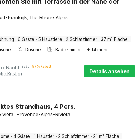
chten Sie mit Terrasse in der Nähe der
st-Frankrijk, the Rhone Alpes
ohnung
·
6 Gäste
·
5 Haustiere
·
2 Schlafzimmer
·
37 m² Fläche
ische
Dusche
Badezimmer
+ 14 mehr
ro Nacht
€
283
57 % Rabatt
Details ansehen
iche Kosten
tes Strandhaus, 4 Pers.
Riviera, Provence-Alpes-Riviera
Home
·
4 Gäste
·
1 Haustier
·
2 Schlafzimmer
·
21 m² Fläche