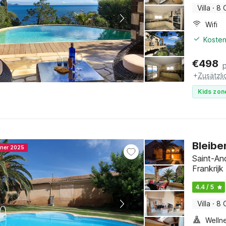
Villa
·
8 
Wifi
Kosten
€
498
+
Zusätzl
Kids zon
Bleibe
nner 2025
Saint-An
Frankrijk
4.4 / 5
Villa
·
8 
Welln