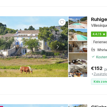
Ruhige
Villesèq
4.4 / 5
Ferienw
Whirl
Kosten
€
152
p
+
Zusätzl
Kids zon