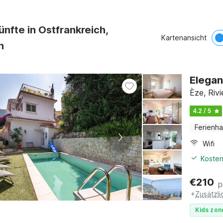
ünfte in Ostfrankreich,
Kartenansicht
h
Elegan
Èze, Riv
4.2 / 5
Ferienh
Wifi
Kosten
€
210
p
+
Zusätzl
Kids zon