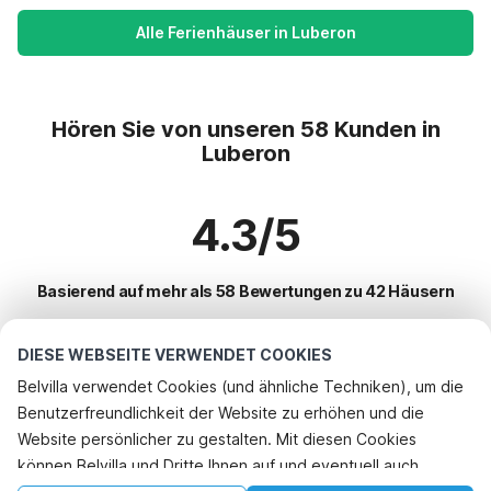
Alle Ferienhäuser in Luberon
Hören Sie von unseren 58 Kunden in
Luberon
4.3/5
Basierend auf mehr als 58 Bewertungen zu 42 Häusern
DIESE WEBSEITE VERWENDET COOKIES
Beliebteste Reiseziele für Urlaub
Belvilla verwendet Cookies (und ähnliche Techniken), um die
Benutzerfreundlichkeit der Website zu erhöhen und die
Beliebte Ausstattungen für Urlaub in Luberon
Website persönlicher zu gestalten. Mit diesen Cookies
Ferienhaus mit Schwimmbad
können Belvilla und Dritte Ihnen auf und eventuell auch
Top-Regionen mit Top-Annehmlichkeiten für den Urlaub
Kinderfreundliche Ferienunterkünfte