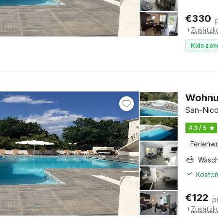
€
330
+
Zusätzl
Kids zon
Wohnun
San-Nico
4.3 / 5
Ferienw
Wasc
Kosten
€
122
p
+
Zusätzl