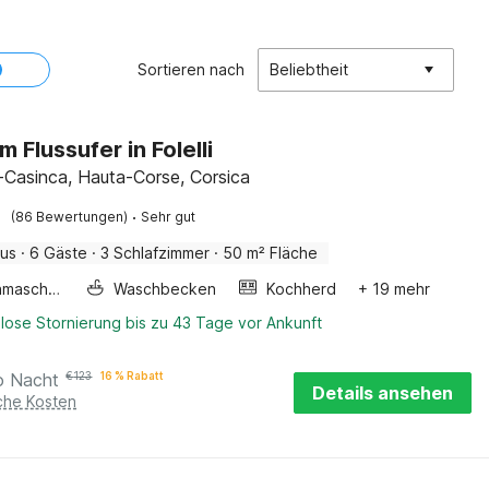
Sortieren nach
Beliebtheit
 Flussufer in Folelli
-Casinca, Hauta-Corse, Corsica
·
(86 Bewertungen)
Sehr gut
aus
·
6 Gäste
·
3 Schlafzimmer
·
50 m² Fläche
Waschmaschine
Waschbecken
Kochherd
+ 19 mehr
lose Stornierung bis zu 43 Tage vor Ankunft
o Nacht
€
123
16 % Rabatt
Details ansehen
iche Kosten