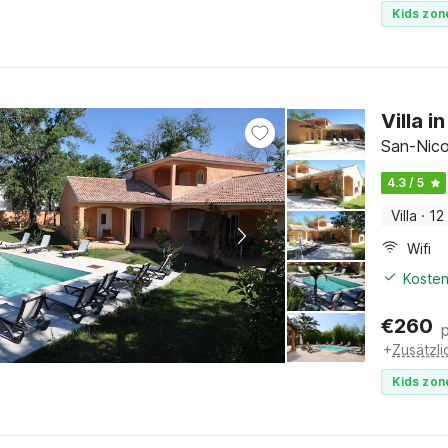
Kids zon
Villa 
San-Nico
4.3 / 5
Villa
·
12
Wifi
Kosten
€
260
+
Zusätzl
Kids zon