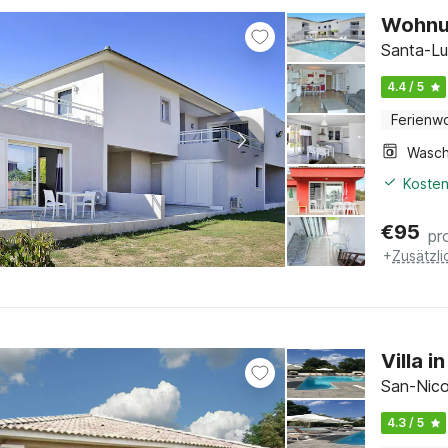
Wohnun
Santa-Lu
4.4 / 5
Ferienw
Kosten
€
95
pr
+
Zusätzl
Villa 
San-Nico
4.3 / 5