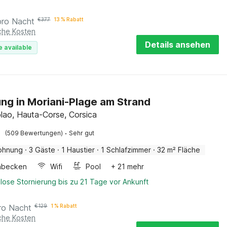
pro Nacht
€
377
13 % Rabatt
iche Kosten
Details ansehen
e available
g in Moriani-Plage am Strand
lao, Hauta-Corse, Corsica
·
(509 Bewertungen)
Sehr gut
ohnung
·
3 Gäste
·
1 Haustier
·
1 Schlafzimmer
·
32 m² Fläche
hbecken
Wifi
Pool
+ 21 mehr
lose Stornierung bis zu 21 Tage vor Ankunft
ro Nacht
€
129
1 % Rabatt
iche Kosten