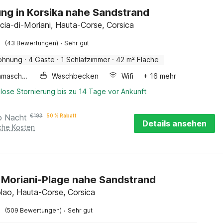
g in Korsika nahe Sandstrand
cia-di-Moriani, Hauta-Corse, Corsica
·
(43 Bewertungen)
Sehr gut
ohnung
·
4 Gäste
·
1 Schlafzimmer
·
42 m² Fläche
Waschmaschine
Waschbecken
Wifi
+ 16 mehr
lose Stornierung bis zu 14 Tage vor Ankunft
o Nacht
€
193
50 % Rabatt
Details ansehen
iche Kosten
in Moriani-Plage nahe Sandstrand
lao, Hauta-Corse, Corsica
·
(509 Bewertungen)
Sehr gut