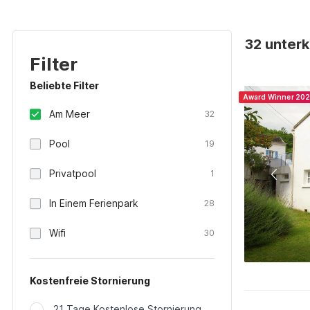
32 unterk
Filter
Beliebte Filter
Award Winner 20
Am Meer
32
Pool
19
Privatpool
1
In Einem Ferienpark
28
Wifi
30
Kostenfreie Stornierung
21 Tage Kostenlose Stornierung