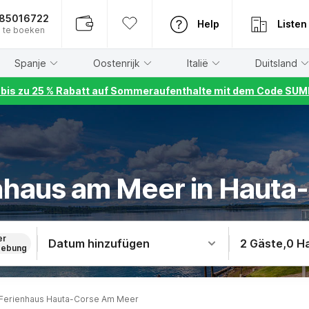
885016722
Help
Listen
 te boeken
Spanje
Oostenrijk
Italië
Duitsland
r bis zu 25 % Rabatt auf Sommeraufenthalte mit dem Code S
nhaus am Meer in Hauta
er
Datum hinzufügen
2 Gäste
,
0 H
ebung
Ferienhaus Hauta-Corse Am Meer