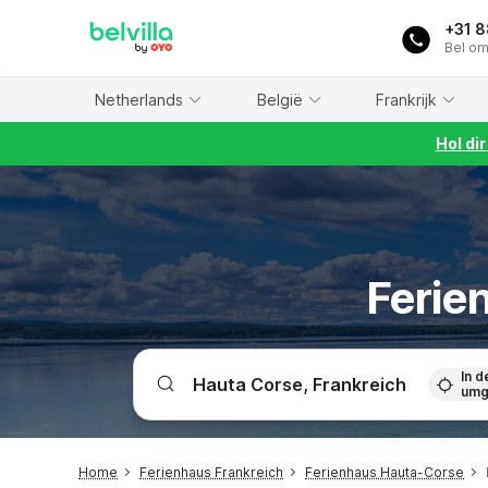
WIZARD MEMBER
+31 
Bel om
Netherlands
België
Frankrijk
Hol di
Ferie
In d
umg
Home
Ferienhaus Frankreich
Ferienhaus Hauta-Corse