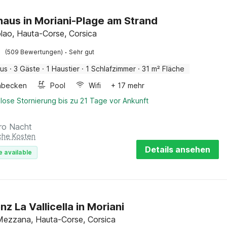
haus in Moriani-Plage am Strand
lao, Hauta-Corse, Corsica
·
(509 Bewertungen)
Sehr gut
aus
·
3 Gäste
·
1 Haustier
·
1 Schlafzimmer
·
31 m² Fläche
hbecken
Pool
Wifi
+ 17 mehr
lose Stornierung bis zu 21 Tage vor Ankunft
ro Nacht
iche Kosten
Details ansehen
e available
z La Vallicella in Moriani
ezzana, Hauta-Corse, Corsica