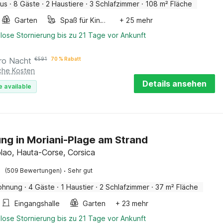
aus
·
8 Gäste
·
2 Haustiere
·
3 Schlafzimmer
·
108 m² Fläche
Garten
Spaß für Kinder
+ 25 mehr
lose Stornierung bis zu 21 Tage vor Ankunft
ro Nacht
€
591
70 % Rabatt
iche Kosten
Details ansehen
e available
g in Moriani-Plage am Strand
lao, Hauta-Corse, Corsica
·
(509 Bewertungen)
Sehr gut
ohnung
·
4 Gäste
·
1 Haustier
·
2 Schlafzimmer
·
37 m² Fläche
Eingangshalle
Garten
+ 23 mehr
lose Stornierung bis zu 21 Tage vor Ankunft