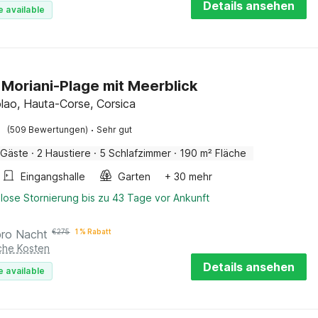
Details ansehen
e available
in Moriani-Plage mit Meerblick
lao, Hauta-Corse, Corsica
·
(509 Bewertungen)
Sehr gut
 Gäste
·
2 Haustiere
·
5 Schlafzimmer
·
190 m² Fläche
Eingangshalle
Garten
+ 30 mehr
lose Stornierung bis zu 43 Tage vor Ankunft
pro Nacht
€
275
1 % Rabatt
iche Kosten
Details ansehen
e available