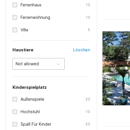
Ferienhaus
13
Ferienwohnung
13
Villa
5
Haustiere
Löschen
Not allowed
Kinderspielplatz
Außenspiele
23
Hochstuhl
13
Spaß Für Kinder
23