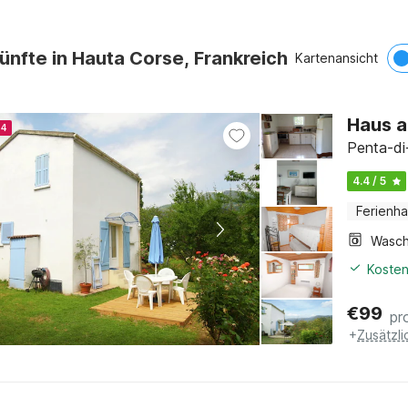
ünfte in Hauta Corse, Frankreich
Kartenansicht
Haus am
24
Penta-di
4.4 / 5
Ferienh
Kosten
€
99
pr
+
Zusätzl