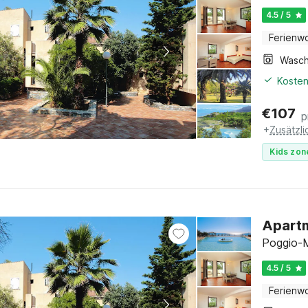
4.5 / 5
Ferienw
Kosten
€
107
p
+
Zusätzl
Kids zon
Apartm
Poggio-M
4.5 / 5
Ferienw