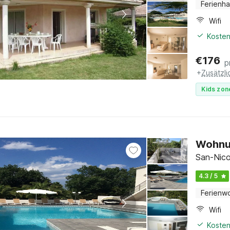
Ferienh
Wifi
Kosten
€
176
p
+
Zusätzl
Kids zon
Wohnun
San-Nico
4.3 / 5
Ferienw
Wifi
Kosten