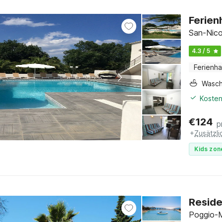
Ferien
San-Nico
4.3 / 5
Ferienh
Wasc
Kosten
€
124
p
+
Zusätzl
Kids zon
Residen
Poggio-M