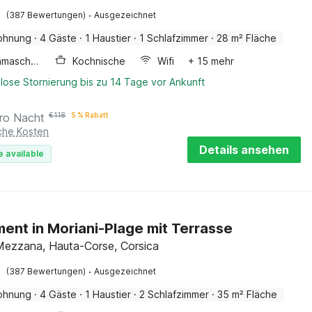
·
(387 Bewertungen)
Ausgezeichnet
ohnung
·
4 Gäste
·
1 Haustier
·
1 Schlafzimmer
·
28 m² Fläche
Waschmaschine
Kochnische
Wifi
+ 15 mehr
lose Stornierung bis zu 14 Tage vor Ankunft
ro Nacht
€
118
5 % Rabatt
iche Kosten
Details ansehen
e available
ent in Moriani-Plage mit Terrasse
ezzana, Hauta-Corse, Corsica
·
(387 Bewertungen)
Ausgezeichnet
ohnung
·
4 Gäste
·
1 Haustier
·
2 Schlafzimmer
·
35 m² Fläche