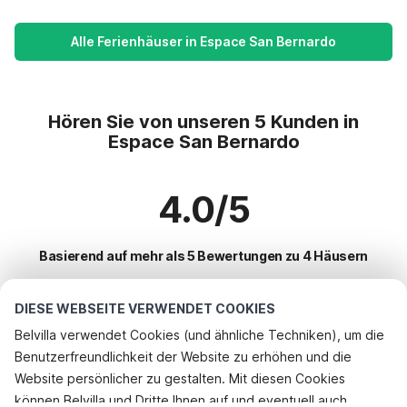
Alle Ferienhäuser in Espace San Bernardo
Hören Sie von unseren 5 Kunden in
Espace San Bernardo
4.0/5
Basierend auf mehr als 5 Bewertungen zu 4 Häusern
DIESE WEBSEITE VERWENDET COOKIES
Beliebteste Reiseziele für Urlaub
Belvilla verwendet Cookies (und ähnliche Techniken), um die
Benutzerfreundlichkeit der Website zu erhöhen und die
Beliebte Ausstattungen für Urlaub in Espace san bernardo
Website persönlicher zu gestalten. Mit diesen Cookies
Ferienhaus auf einem Ferienpark
können Belvilla und Dritte Ihnen auf und eventuell auch
Top-Regionen mit Top-Annehmlichkeiten für den Urlaub