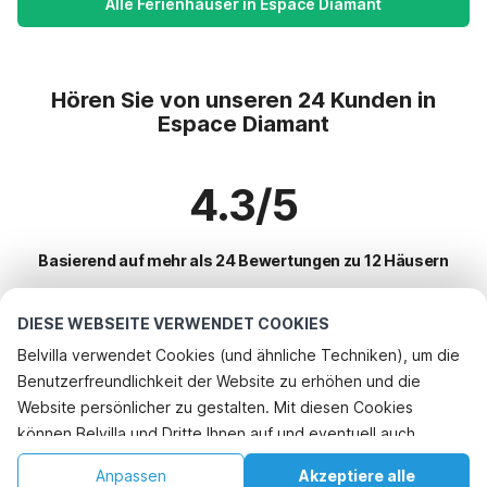
Alle Ferienhäuser in Espace Diamant
Hören Sie von unseren 24 Kunden in
Espace Diamant
4.3/5
Basierend auf mehr als 24 Bewertungen zu 12 Häusern
DIESE WEBSEITE VERWENDET COOKIES
Beliebteste Reiseziele für Urlaub
Belvilla verwendet Cookies (und ähnliche Techniken), um die
Benutzerfreundlichkeit der Website zu erhöhen und die
Beliebte Ausstattungen für Urlaub in Espace diamant
Website persönlicher zu gestalten. Mit diesen Cookies
Ferienhaus im Skigebiet
können Belvilla und Dritte Ihnen auf und eventuell auch
Top-Regionen mit Top-Annehmlichkeiten für den Urlaub
Urlaub mit Hund - Haustierfreundliche Ferienunterkünfte
außerhalb unserer Website folgen, um Werbung Ihren
Kinderfreundliche Ferienunterkünfte sudfrankreich
Anpassen
Akzeptiere alle
Top-Städte mit Top-Annehmlichkeiten für den Urlaub
Interessen anzupassen und das Teilen von Informationen über
Ferienhaus auf einem Ferienpark