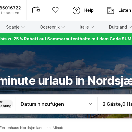
885016722
Help
Listen
 te boeken
Spanje
Oostenrijk
Italië
Duitsland
r bis zu 25 % Rabatt auf Sommeraufenthalte mit dem Code S
minute urlaub in Nordsj
er
Datum hinzufügen
2 Gäste
,
0 H
ebung
Ferienhaus Nordsjælland Last Minute