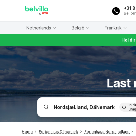
WIZARD MEMBER
+31 
Bel om
Netherlands
België
Frankrijk
Hol di
Last 
In d
umg
Home
Ferienhaus Dänemark
Ferienhaus Nordsjælland