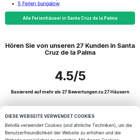
5 Ferien bungalow
Alle Ferienhäuser in Santa Cruz de la Palma
Hören Sie von unseren 27 Kunden in Santa
Cruz de la Palma
4.5/5
Basierend auf mehr als 27 Bewertungen zu 27 Häusern
Beliebteste Reiseziele für Urlaub
DIESE WEBSEITE VERWENDET COOKIES
Belvilla verwendet Cookies (und ähnliche Techniken), um die
Top-Städte mit Top-Annehmlichkeiten für den Urlaub
Benutzerfreundlichkeit der Website zu erhöhen und die
Telefonisch buchen
Kinderfreundliche Ferienunterkünfte arucas