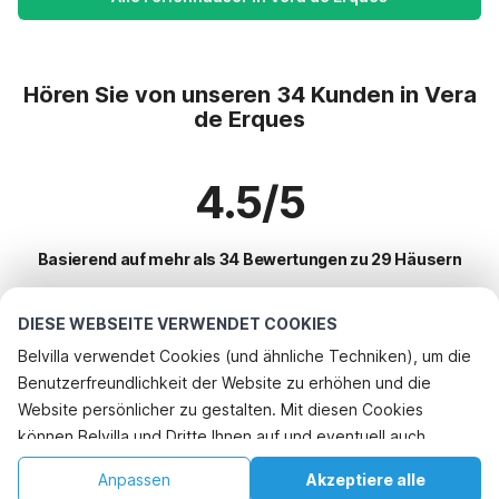
Hören Sie von unseren 34 Kunden in Vera
de Erques
4.5/5
Basierend auf mehr als 34 Bewertungen zu 29 Häusern
DIESE WEBSEITE VERWENDET COOKIES
Beliebteste Reiseziele für Urlaub
Belvilla verwendet Cookies (und ähnliche Techniken), um die
Benutzerfreundlichkeit der Website zu erhöhen und die
Top-Städte mit Top-Annehmlichkeiten für den Urlaub
Website persönlicher zu gestalten. Mit diesen Cookies
Kinderfreundliche Ferienunterkünfte san-miguel
können Belvilla und Dritte Ihnen auf und eventuell auch
Beliebte Ausstattungen für Urlaub in Vera-de-erques
Kinderfreundliche Ferienunterkünfte icod-de-los-vinos
außerhalb unserer Website folgen, um Werbung Ihren
Kinderfreundliche Ferienunterkünfte
Anpassen
Akzeptiere alle
Beliebte Städte für den Urlaub in Teneriffa
Interessen anzupassen und das Teilen von Informationen über
Kinderfreundliche Ferienunterkünfte los-realejos