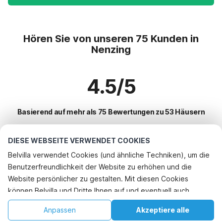
Hören Sie von unseren 75 Kunden in
Nenzing
4.5/5
Basierend auf mehr als 75 Bewertungen zu 53 Häusern
DIESE WEBSEITE VERWENDET COOKIES
Beliebteste Reiseziele für Urlaub
Belvilla verwendet Cookies (und ähnliche Techniken), um die
Benutzerfreundlichkeit der Website zu erhöhen und die
Top-Städte mit Top-Annehmlichkeiten für den Urlaub
Website persönlicher zu gestalten. Mit diesen Cookies
Ferienhaus im Skigebiet riezlern-kleinwalsertal
können Belvilla und Dritte Ihnen auf und eventuell auch
Beliebte Ausstattungen für Urlaub in Nenzing
Ferienhaus im Skigebiet warth
außerhalb unserer Website folgen, um Werbung Ihren
Ferienhaus im Skigebiet
Anpassen
Akzeptiere alle
Beliebte Städte für den Urlaub in Vorarlberg
Interessen anzupassen und das Teilen von Informationen über
Ferienhaus im Skigebiet hirschegg
Ferienwohnungen
Startseite
Wunschliste
Buchungen
Konto