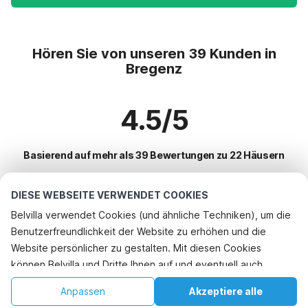
Hören Sie von unseren 39 Kunden in
Bregenz
4.5/5
Basierend auf mehr als 39 Bewertungen zu 22 Häusern
DIESE WEBSEITE VERWENDET COOKIES
Beliebteste Reiseziele für Urlaub
Belvilla verwendet Cookies (und ähnliche Techniken), um die
Benutzerfreundlichkeit der Website zu erhöhen und die
Top-Städte mit Top-Annehmlichkeiten für den Urlaub
Telefonisch buchen
Website persönlicher zu gestalten. Mit diesen Cookies
Ferienhaus im Skigebiet riezlern-kleinwalsertal
können Belvilla und Dritte Ihnen auf und eventuell auch
Beliebte Ausstattungen für Urlaub in Bregenz
Ferienhaus im Skigebiet warth
außerhalb unserer Website folgen, um Werbung Ihren
Ferienwohnungen
Anpassen
Akzeptiere alle
Beliebte Städte für den Urlaub in Vorarlberg
Interessen anzupassen und das Teilen von Informationen über
Ferienhaus im Skigebiet hirschegg
Ferienhaus im Skigebiet
Startseite
Wunschliste
Buchungen
Konto