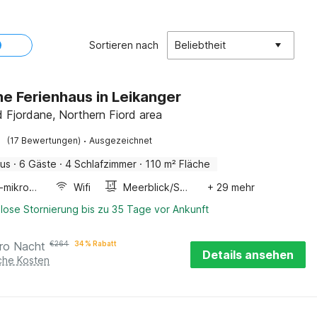
Sortieren nach
Beliebtheit
ne Ferienhaus in Leikanger
 Fjordane, Northern Fiord area
·
(17 Bewertungen)
Ausgezeichnet
aus
·
6 Gäste
·
4 Schlafzimmer
·
110 m² Fläche
Kombi-mikrowelle
Wifi
Meerblick/Seeblick
+ 29 mehr
lose Stornierung bis zu 35 Tage vor Ankunft
ro Nacht
€
264
34 % Rabatt
Details ansehen
iche Kosten