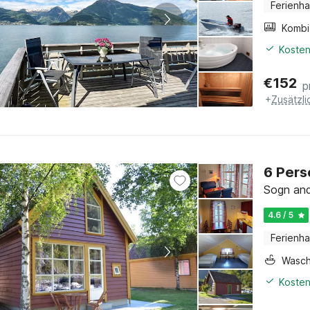
Ferienh
Kosten
€
152
p
+
Zusätzl
6 Pers
Sogn and
4.6 / 5
Ferienh
Wasc
Kosten