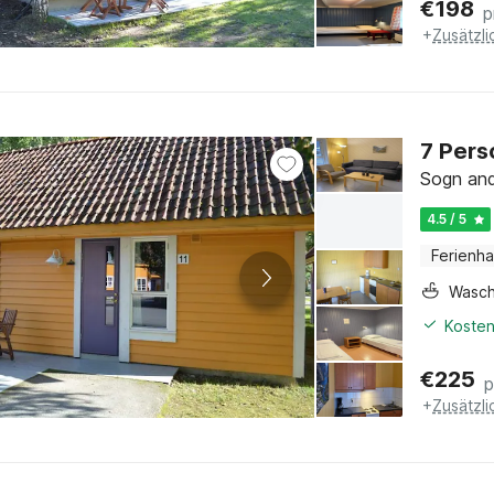
€
198
p
+
Zusätzl
7 Pers
Sogn and
4.5 / 5
Ferienh
Wasc
Kosten
€
225
p
+
Zusätzl