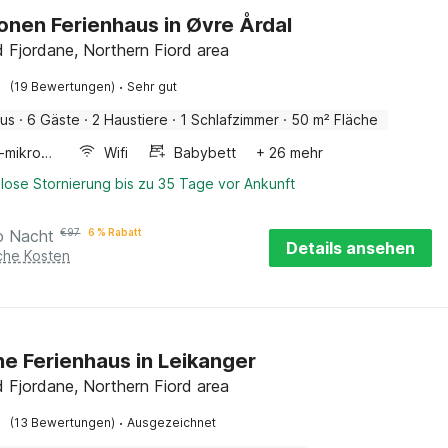
onen Ferienhaus in Øvre Årdal
 Fjordane, Northern Fiord area
·
(19 Bewertungen)
Sehr gut
aus
·
6 Gäste
·
2 Haustiere
·
1 Schlafzimmer
·
50 m² Fläche
Kombi-mikrowelle
Wifi
Babybett
+ 26 mehr
lose Stornierung bis zu 35 Tage vor Ankunft
o Nacht
€
97
6 % Rabatt
Details ansehen
iche Kosten
ne Ferienhaus in Leikanger
 Fjordane, Northern Fiord area
·
(13 Bewertungen)
Ausgezeichnet