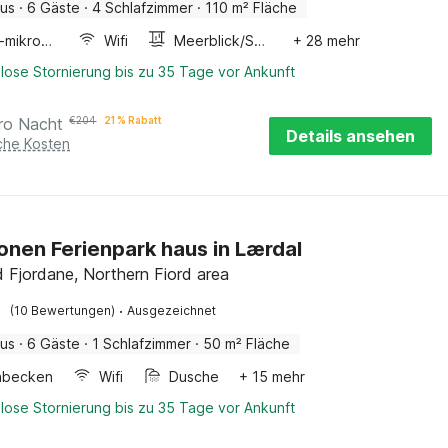
aus
·
6 Gäste
·
4 Schlafzimmer
·
110 m² Fläche
Kombi-mikrowelle
Wifi
Meerblick/Seeblick
+ 28 mehr
lose Stornierung bis zu 35 Tage vor Ankunft
ro Nacht
€
204
21 % Rabatt
Details ansehen
iche Kosten
onen Ferienpark haus in Lærdal
 Fjordane, Northern Fiord area
·
(10 Bewertungen)
Ausgezeichnet
aus
·
6 Gäste
·
1 Schlafzimmer
·
50 m² Fläche
hbecken
Wifi
Dusche
+ 15 mehr
lose Stornierung bis zu 35 Tage vor Ankunft