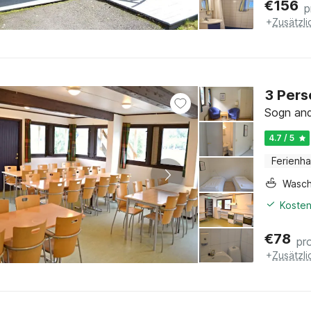
€
156
p
+
Zusätzl
3 Pers
Sogn and
4.7 / 5
Ferienh
Wasc
Kosten
€
78
pr
+
Zusätzl