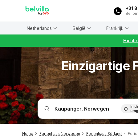
WIZARD MEMBER
+31 
Bel om
Netherlands
België
Frankrijk
Hol di
Einzigartige
In d
umg
Home
Ferienhaus Norwegen
Ferienhaus Sörland
Feri