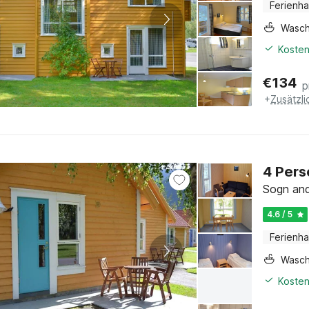
Ferienh
Wasc
Kosten
€
134
p
+
Zusätzl
4 Pers
Sogn and
4.6 / 5
Ferienh
Wasc
Kosten