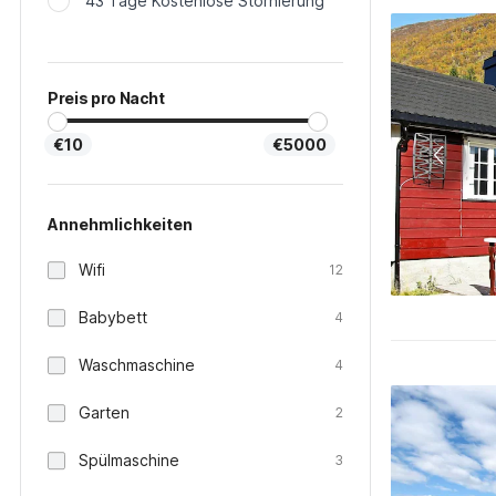
43 Tage Kostenlose Stornierung
Preis pro Nacht
€10
€5000
Annehmlichkeiten
Wifi
12
Babybett
4
Waschmaschine
4
Garten
2
Spülmaschine
3