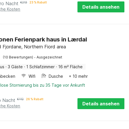
ro Nacht
€
213
23 % Rabatt
Details ansehen
iche Kosten
onen Ferienpark haus in Lærdal
 Fjordane, Northern Fiord area
·
(10 Bewertungen)
Ausgezeichnet
aus
·
3 Gäste
·
1 Schlafzimmer
·
16 m² Fläche
hbecken
Wifi
Dusche
+ 10 mehr
lose Stornierung bis zu 35 Tage vor Ankunft
o Nacht
€
112
26 % Rabatt
Details ansehen
iche Kosten