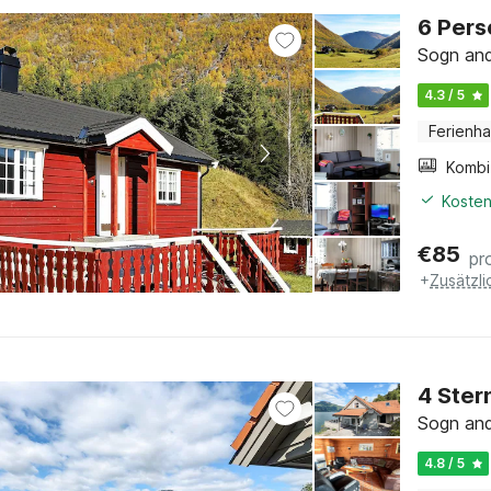
6 Pers
Sogn and
4.3 / 5
Ferienh
Kosten
€
85
pr
+
Zusätzl
4 Ster
Sogn and
4.8 / 5