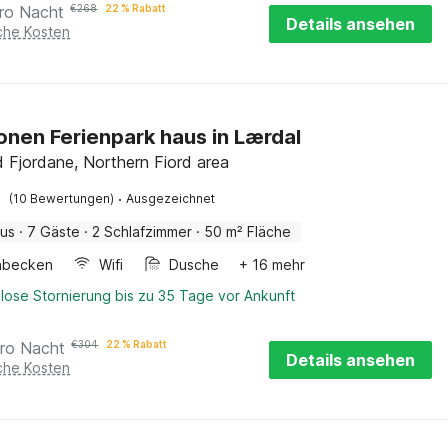
ro Nacht
€
268
22 % Rabatt
Details ansehen
iche Kosten
onen Ferienpark haus in Lærdal
 Fjordane, Northern Fiord area
·
(10 Bewertungen)
Ausgezeichnet
aus
·
7 Gäste
·
2 Schlafzimmer
·
50 m² Fläche
hbecken
Wifi
Dusche
+ 16 mehr
lose Stornierung bis zu 35 Tage vor Ankunft
ro Nacht
€
304
22 % Rabatt
Details ansehen
iche Kosten