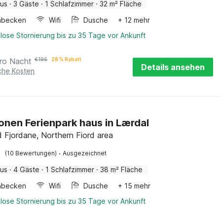
aus
·
3 Gäste
·
1 Schlafzimmer
·
32 m² Fläche
hbecken
Wifi
Dusche
+ 12 mehr
lose Stornierung bis zu 35 Tage vor Ankunft
ro Nacht
€
196
28 % Rabatt
Details ansehen
iche Kosten
onen Ferienpark haus in Lærdal
 Fjordane, Northern Fiord area
·
(10 Bewertungen)
Ausgezeichnet
aus
·
4 Gäste
·
1 Schlafzimmer
·
38 m² Fläche
hbecken
Wifi
Dusche
+ 15 mehr
lose Stornierung bis zu 35 Tage vor Ankunft