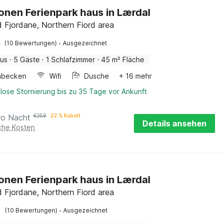
onen Ferienpark haus in Lærdal
 Fjordane, Northern Fiord area
·
(10 Bewertungen)
Ausgezeichnet
aus
·
5 Gäste
·
1 Schlafzimmer
·
45 m² Fläche
hbecken
Wifi
Dusche
+ 16 mehr
lose Stornierung bis zu 35 Tage vor Ankunft
ro Nacht
€
259
22 % Rabatt
Details ansehen
iche Kosten
onen Ferienpark haus in Lærdal
 Fjordane, Northern Fiord area
·
(10 Bewertungen)
Ausgezeichnet