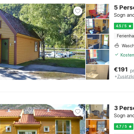
5 Pers
Sogn and
4.5 / 5
Ferienh
Wasc
Kosten
€
191
p
+
Zusätzl
3 Pers
Sogn and
4.7 / 5