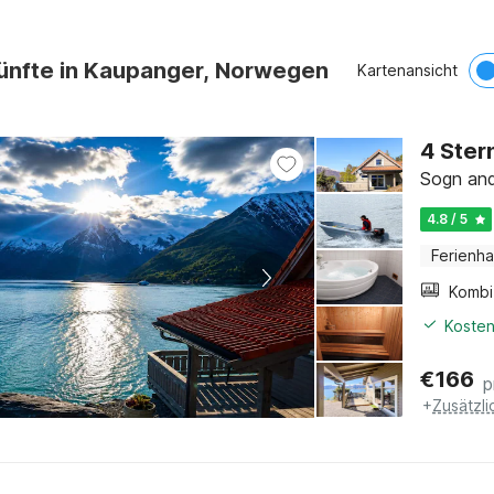
künfte in Kaupanger, Norwegen
Kartenansicht
4 Ster
Sogn and
4.8 / 5
Ferienh
Kosten
€
166
p
+
Zusätzl