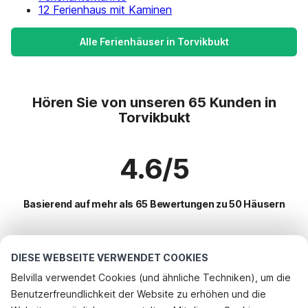
12 Ferienhaus mit Kaminen
Alle Ferienhäuser in Torvikbukt
Hören Sie von unseren 65 Kunden in
Torvikbukt
4.6/5
Basierend auf mehr als 65 Bewertungen zu 50 Häusern
Beliebteste Reiseziele für Urlaub
DIESE WEBSEITE VERWENDET COOKIES
Belvilla verwendet Cookies (und ähnliche Techniken), um die
Top-Städte mit Top-Annehmlichkeiten für den Urlaub
Benutzerfreundlichkeit der Website zu erhöhen und die