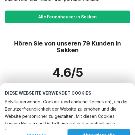
Alle Ferienhäuser in Sekken
Hören Sie von unseren 79 Kunden in
Sekken
4.6/5
Basierend auf mehr als 79 Bewertungen zu 62 Häusern
DIESE WEBSEITE VERWENDET COOKIES
Belvilla verwendet Cookies (und ähnliche Techniken), um die
Benutzerfreundlichkeit der Website zu erhöhen und die
Beliebteste Reiseziele für Urlaub
Website persönlicher zu gestalten. Mit diesen Cookies
können Belvilla und Dritte Ihnen auf und eventuell auch
Top-Städte mit Top-Annehmlichkeiten für den Urlaub
außerhalb unserer Website folgen, um Werbung Ihren
Kinderfreundliche Ferienunterkünfte bayeux